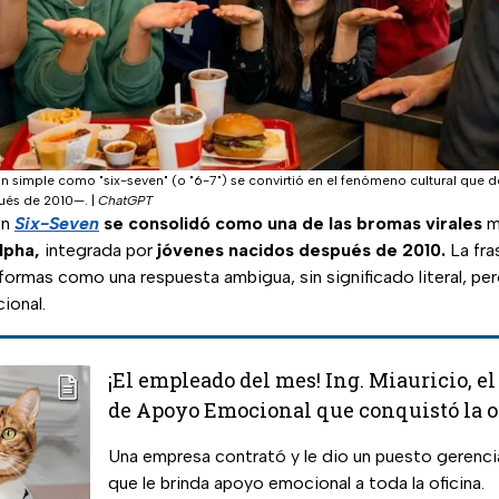
n simple como "six-seven" (o "6-7") se convirtió en el fenómeno cultural que d
ués de 2010—.
|
ChatGPT
ón
Six-Seven
se consolidó como una de las bromas virales
m
lpha,
integrada por
jóvenes nacidos después de 2010.
La fra
formas como una respuesta ambigua, sin significado literal, pe
ional.
¡El empleado del mes! Ing. Miauricio, el
de Apoyo Emocional que conquistó la of
redes
Una empresa contrató y le dio un puesto gerencia
que le brinda apoyo emocional a toda la oficina.