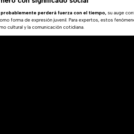
ero con significado social
probablemente perderá fuerza con el tiempo,
su auge conf
como forma de expresión juvenil. Para expertos, estos fenómen
o cultural y la comunicación cotidiana.