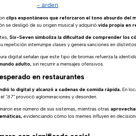
- ärden
con
clips espontáneos que reforzaron el tono absurdo del 
ón se desligó de su origen musical y adquirió
vida propia en r
ntes,
Six-Seven simboliza la dificultad de comprender los c
su repetición interrumpe clases y genera sanciones en distintos
tura digital señalan que este tipo de bromas refuerza la identi
 mundo adulto,
sin recurrir a mensajes ofensivos.
nesperado en restaurantes
ndió lo digital y alcanzó a cadenas de comida rápida.
En loc
 el
“67”
provocó aglomeraciones y desorden.
inaron ese número de sus sistemas, mientras otras
aprovechar
emáticas,
evidenciando cómo los memes influyen en decisione