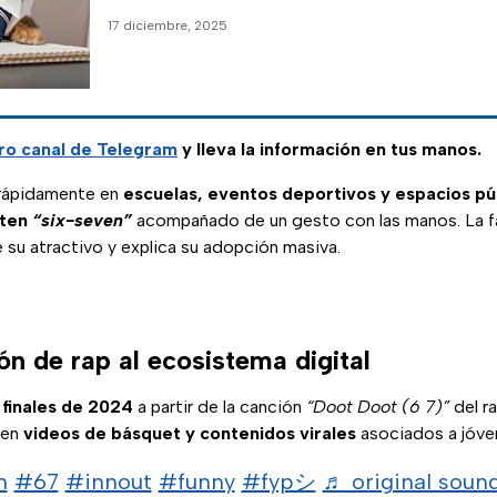
17 diciembre, 2025
ro canal de Telegram
y lleva la información en tus manos.
 rápidamente en
escuelas, eventos deportivos y espacios pú
iten
“six-seven”
acompañado de un gesto con las manos. La fa
 su atractivo y explica su adopción masiva.
n de rap al ecosistema digital
 finales de 2024
a partir de la canción
“Doot Doot (6 7)”
del ra
 en
videos de básquet y contenidos virales
asociados a jóven
n
#67
#innout
#funny
#fypシ
♬ original soun