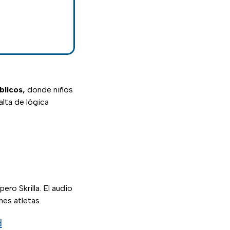
blicos,
donde niños
lta de lógica
pero Skrilla. El audio
es atletas.
d