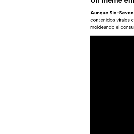
Un meme efím
Aunque Six-Seven 
contenidos virales 
moldeando el consum