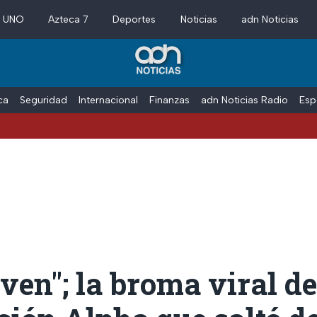
a UNO
Azteca 7
Deportes
Noticias
adn Noticias
ica
Seguridad
Internacional
Finanzas
adn Noticias Radio
Esp
ven"; la broma viral de