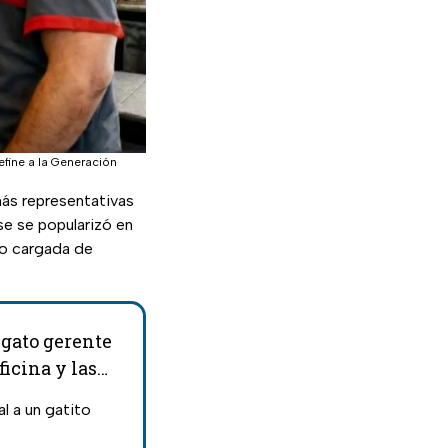
efine a la Generación
ás representativas
se se popularizó en
ro cargada de
 gato gerente
icina y las
l a un gatito