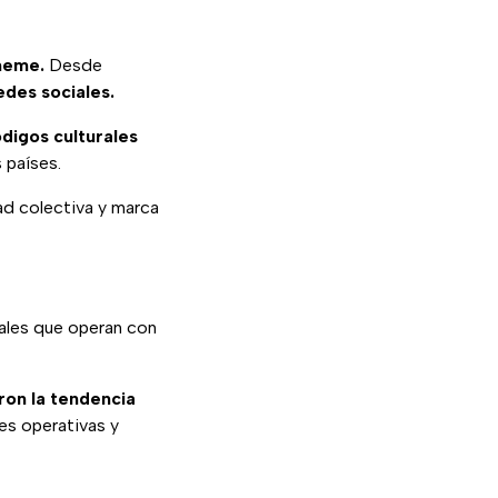
meme.
Desde
edes sociales.
ódigos culturales
 países.
dad colectiva y marca
ales que operan con
on la tendencia
s operativas y