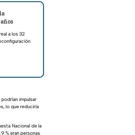
la
 años
real a los 32
econfiguración
 podrían impulsar
, lo que reduciría
esta Nacional de la
.9 % eran personas