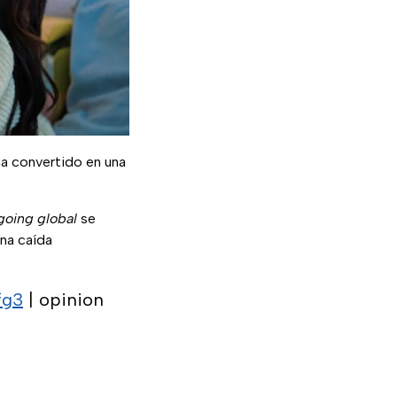
a convertido en una
 going global
se
una caída
fg3
| opinion