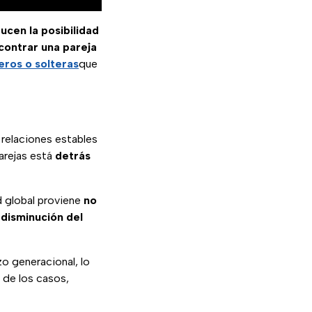
ucen la posibilidad
contrar una pareja
eros o solteras
que
 relaciones estables
parejas está
detrás
ad global proviene
no
a
disminución del
o generacional, lo
r de los casos,