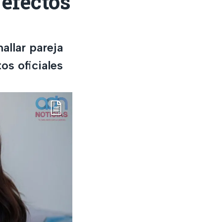
efectos
allar pareja
os oficiales