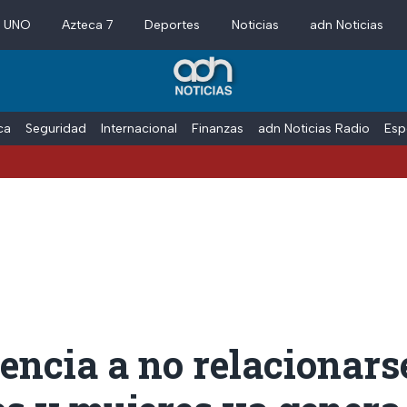
a UNO
Azteca 7
Deportes
Noticias
adn Noticias
ica
Seguridad
Internacional
Finanzas
adn Noticias Radio
Esp
encia a no relacionars