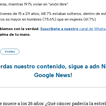
as, mientras 19.1% vivían en “unión libre”.
óvenes de 15 a 29 años, 68.7% estaban solteros; dentro de est
ros es mayor en hombres (75.6%) que en mujeres (61.7%).
ablamos con la verdad.
Suscríbete a nuestro
canal de What
palma de tu mano.
Virales
erdas nuestro contenido, sigue a adn N
Google News!
muere a los 26 años: ¿Qué cáncer padecía la estre