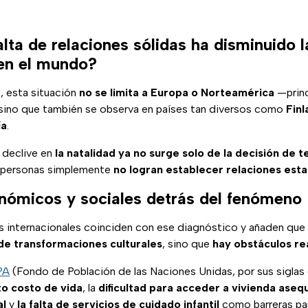
alta de relaciones sólidas ha disminuido l
en el mundo?
, esta situación
no se limita a Europa o Norteamérica
—prin
ino que también se observa en países tan diversos como
Finl
ía
.
l declive en
la natalidad ya no surge solo de la decisión de 
 personas simplemente
no logran establecer relaciones esta
nómicos y sociales detrás del fenómeno
 internacionales coinciden con ese diagnóstico y añaden que
de transformaciones culturales
, sino que
hay obstáculos re
PA
(Fondo de Población de las Naciones Unidas, por sus siglas e
to costo de vida
, la
dificultad para acceder a vivienda aseq
al
y
la falta de servicios de cuidado infantil
como barreras par