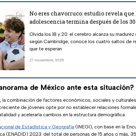
No eres chavorruco: estudio revela que 
adolescencia termina después de los 30
Olvida los 18 y 20: el cerebro alcanza su madurez 
según Cambridge; conoce los cuatro saltos de r
que te esperan
27 noviembre, 2025
panorama de México ante esta situación?
 la combinación de factores económicos, sociales y culturales
reciente de jóvenes opte por no establecer relaciones formales
atalidad y aceleraría cambios en la estructura demográfica.
(se abre en nueva pestaña)
acional de Estadística y Geografía
(INEGI), con base en la Encu
a (ENADID) 2023: del total de personas de 15 años o más, 35