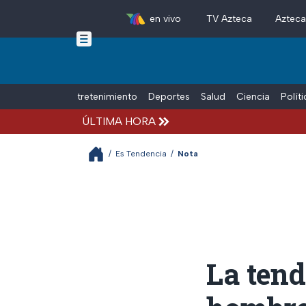
en vivo
TV Azteca
Aztec
Skip to main content
Tiempo Libre
Entretenimiento
Deportes
Salud
Ciencia
Polít
ÚLTIMA HORA
/
Es Tendencia
/
Nota
La tend