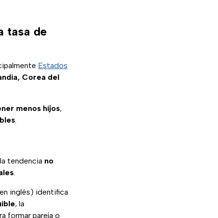
a tasa de
cipalmente
Estados
andia, Corea del
tener menos hijos
,
bles
.
 la tendencia
no
ales
.
n inglés) identifica
uible
, la
a formar pareja o