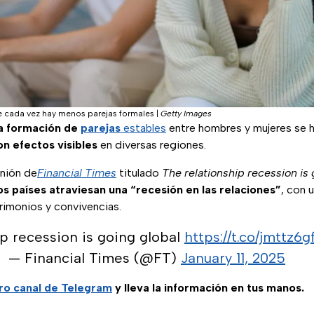
ue cada vez hay menos parejas formales
|
Getty Images
la formación de
parejas
estables
entre hombres y mujeres se h
on efectos visibles
en diversas regiones.
inión de
Financial Times
titulado
The relationship recession is
s países atraviesan una “recesión en las relaciones”
, con 
rimonios y convivencias.
ip recession is going global
https://t.co/jmttz6g
— Financial Times (@FT)
January 11, 2025
ro canal de Telegram
y lleva la información en tus manos.