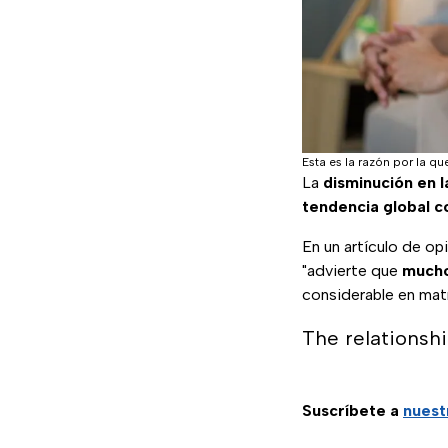
Esta es la razón por la q
La
disminución en 
tendencia global c
En un artículo de op
"advierte que
mucho
considerable en mat
The relationsh
Suscríbete a
nuest