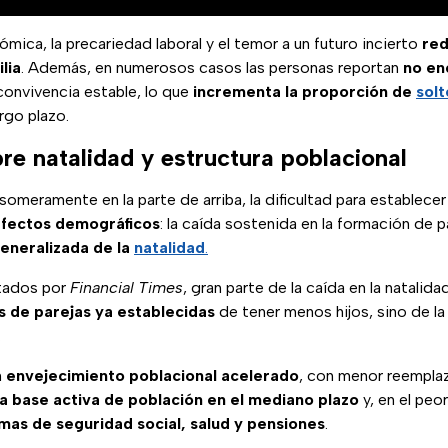
mica, la precariedad laboral y el temor a un futuro incierto
red
lia
. Además, en numerosos casos las personas reportan
no en
convivencia estable, lo que
incrementa la proporción de
solt
rgo plazo.
re natalidad y estructura poblacional
eramente en la parte de arriba, la dificultad para establecer
efectos demográficos
: la caída sostenida en la formación de 
eneralizada de la
natalidad
.
itados por
Financial Times
, gran parte de la caída en la natalid
s de parejas ya establecidas
de tener menos hijos, sino de l
.
n
envejecimiento poblacional acelerado
, con menor reemplaz
la base activa de población en el mediano plazo
y, en el peo
emas de seguridad social, salud y pensiones
.