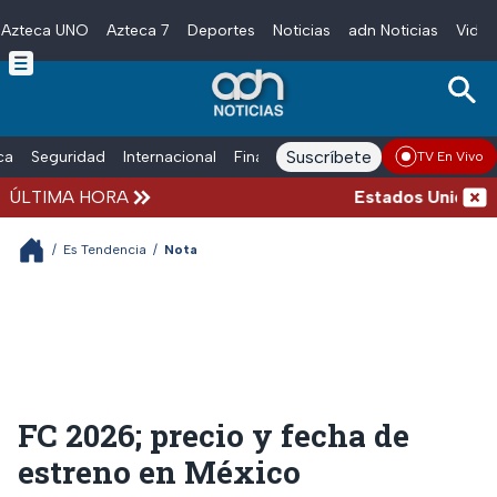
Azteca UNO
Azteca 7
Deportes
Noticias
adn Noticias
Video
Skip to main content
Suscríbete
ica
Seguridad
Internacional
Finanzas
adn Noticias Radio
Esp
TV En Vivo
ÚLTIMA HORA
Estados Unidos sus
/
Es Tendencia
/
Nota
FC 2026; precio y fecha de
estreno en México