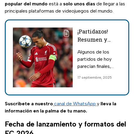
popular del mundo
está a
solo unos días
de llegar a las
principales plataformas de videojuegos del mundo.
¡Partidazos!
Resumen y
resultados de la
Algunos de los
Champions
partidos de hoy
League hoy 17
parecían finales,
de septiembre
pero solo fueron
17 septiembre, 2025
encuentros de la
jornada 1 de la
Champions League,
con resultados
Suscríbete a nuestro
canal de WhatsApp
y
lleva la
sorpresivos.
información en la palma de tu mano.
Fecha de lanzamiento y formatos del
FC 2026