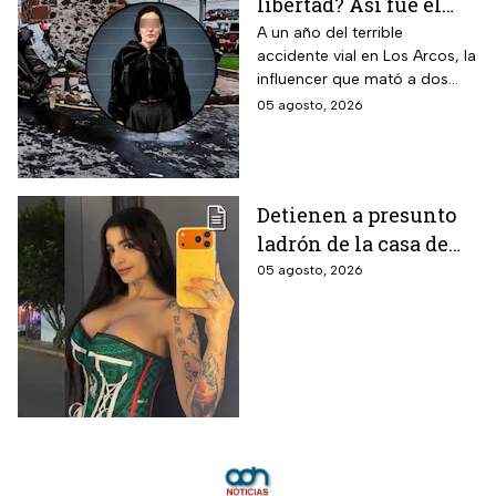
libertad? Así fue el
aparatoso accidente
A un año del terrible
accidente vial en Los Arcos, la
en Los Arcos de
influencer que mató a dos
Querétaro en el que
personas podría ser liberada
05 agosto, 2026
murieron 2 personas
tras aceptar su
responsabilidad y pagar una
multa.
Detienen a presunto
ladrón de la casa de
Karely Ruiz: la huella
05 agosto, 2026
dactilar lo delató