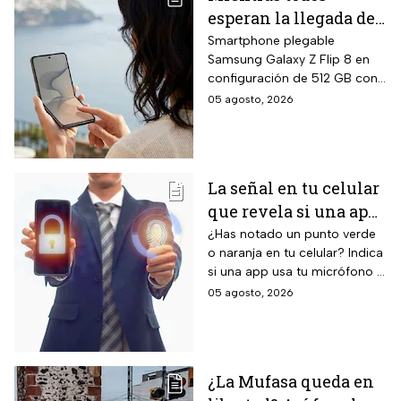
esperan la llegada del
nuevo celular
Smartphone plegable
Samsung Galaxy Z Flip 8 en
Samsung Z Flip8 de
configuración de 512 GB con
512GB, Liverpool
pantalla principal Dynamic
05 agosto, 2026
rebaja el valor de la
AMOLED 2X de 6.9 pulgadas,
preventa y ofrece
pantalla exterior Super
AMOLED de 4.1 pulgadas, 12
hasta 24 meses sin
GB de RAM, siete años de
intereses
La señal en tu celular
actualizaciones de sistema
que revela si una app
operativo garantizadas y suite
completa de Galaxy AI con
te está escuchando
¿Has notado un punto verde
inteligencia artificial integrada.
o naranja en tu celular? Indica
¡No la ignores!
si una app usa tu micrófono o
cámara, clave para tu
05 agosto, 2026
privacidad; ¡No lo ignores!
¿La Mufasa queda en