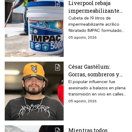
Liverpool rebaja
impermeabilizante
fibratado IMPAC de 19
Cubeta de 19 litros de
impermeabilizante acrílico
litros y secado rápido
fibratado IMPAC formulado
de 4-6 horas con hasta
con base agua, resinas
05 agosto, 2026
13 MSI
acrílicas y fibras sintéticas
reforzantes que sustituyen la
tela de refuerzo tradicional,
compatibilidad con concreto,
César Gastélum:
lámina galvanizada,
Gorras, sombreros y
fibrocemento y ladrillos,
además de fórmula libre de
las letras MZ, las
El popular influencer fue
asbesto y no inflamable.
asesinado a balazos en plena
pistas que investigan
transmisión en vivo en calles
tras el asesinato del
de Culiacán, Sinaloa.
05 agosto, 2026
influencer
Mientras todos