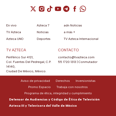
Cuenta de X / Twitter (se abre en una nuev
Cuenta de Instagram (se abre en una n
Cuenta de TikTok (se abre en una
Cuenta de YouTube (se abre 
Cuenta de Telegram (se a
Cuenta de Facebook 
Cuenta de Whats
En vivo
Azteca 7
adn Noticias
TV Azteca
Noticias
a más +
Azteca UNO
Deportes
TV Azteca Internacional
TV AZTECA
CONTACTO
Periférico Sur 4121,
contacto@tvazteca.com
Col. Fuentes Del Pedregal, C.P.
55 1720 1313
|
Conmutador
14140,
Ciudad De México, México.
Aviso de privacidad
Derechos
Inversionistas
Promo Espacio
Trabaja con nosotros
Programa de ética, integridad y cumplimiento
Defensor de Audiencias y Código de Ética de Televisión
Azteca III y Televisora del Valle de México