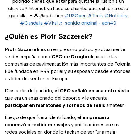
podrido tienes que estar para quitarle la ilusión a un
chavito? Internet ya hace su chamba para exhibir a este
gandalla. 🧢🎾 @radiohen
#USOpen
#Tenis
#Noticias
#Gandalla
#Viral
♬ sonido original - adn40
¿Quién es Piotr Szczerek?
Piotr Szczerek
es un empresario polaco y actualmente
se desempeña como
CEO de Drogbruk
, una de las
compañías de pavimentación más importantes de Polonia.
Fue fundada en 1999 por él y su esposa y desde entonces
es líder del sector en Europa.
Días atrás del partido,
el CEO señaló en una entrevista
que era un apasionado del deporte y le encanta
participar en maratones y torneos de tenis
amateur.
Luego de que fuera identificado, el
empresario
comenzó a recibir mensajes
y publicaciones en sus
redes sociales en donde lo tachan de ser "una mala