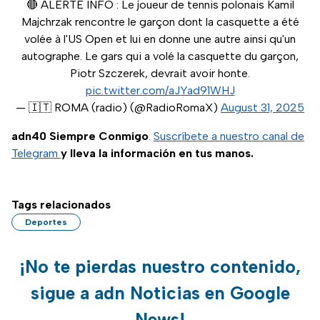
🔴 ALERTE INFO : Le joueur de tennis polonais Kamil
Majchrzak rencontre le garçon dont la casquette a été
volée à l'US Open et lui en donne une autre ainsi qu'un
autographe. Le gars qui a volé la casquette du garçon,
Piotr Szczerek, devrait avoir honte.
pic.twitter.com/aJYad91WHJ
— 🇮🇹 ROMA (radio) (@RadioRomaX)
August 31, 2025
adn40 Siempre Conmigo
.
Suscríbete a nuestro canal de
Telegram
y lleva la información en tus manos.
Tags relacionados
Deportes
¡No te pierdas nuestro contenido,
sigue a adn Noticias en Google
News!