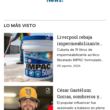
LO MÁS VISTO
Liverpool rebaja
impermeabilizante
fibratado IMPAC de 19
Cubeta de 19 litros de
impermeabilizante acrílico
litros y secado rápido
fibratado IMPAC formulado
de 4-6 horas con hasta
con base agua, resinas
05 agosto, 2026
13 MSI
acrílicas y fibras sintéticas
reforzantes que sustituyen la
tela de refuerzo tradicional,
compatibilidad con concreto,
César Gastélum:
lámina galvanizada,
Gorras, sombreros y
fibrocemento y ladrillos,
además de fórmula libre de
las letras MZ, las
El popular influencer fue
asbesto y no inflamable.
asesinado a balazos en plena
pistas que investigan