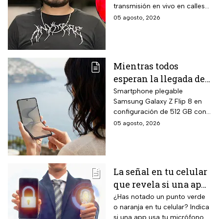
transmisión en vivo en calles
tras el asesinato del
de Culiacán, Sinaloa.
05 agosto, 2026
influencer
Mientras todos
esperan la llegada del
nuevo celular
Smartphone plegable
Samsung Galaxy Z Flip 8 en
Samsung Z Flip8 de
configuración de 512 GB con
512GB, Liverpool
pantalla principal Dynamic
05 agosto, 2026
rebaja el valor de la
AMOLED 2X de 6.9 pulgadas,
preventa y ofrece
pantalla exterior Super
AMOLED de 4.1 pulgadas, 12
hasta 24 meses sin
GB de RAM, siete años de
intereses
La señal en tu celular
actualizaciones de sistema
que revela si una app
operativo garantizadas y suite
completa de Galaxy AI con
te está escuchando
¿Has notado un punto verde
inteligencia artificial integrada.
o naranja en tu celular? Indica
¡No la ignores!
si una app usa tu micrófono o