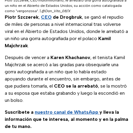
Piotr Szczerek, CEO multimillonario, le arrebató una gorra autografiada a
un niño en el Abierto de Estados Unidos; su acción como catalogada
como "vergonzosa".
|
@Don_Vito_08/X
Piotr Szczerek
,
CEO
de Drogbruk
, se ganó el repudio
de miles de personas a nivel internacional tras volverse
viral en el Abierto de Estados Unidos, donde le arrebató a
un niño una gorra autografiada por el polaco
Kamil
Majchrzak
.
Después de vencer a
Karen Khachanov
, el tenista Kamil
Majchrzak se acercó a las gradas para obsequiarle una
gorra autografiada a un niño que lo había estado
apoyando durante el encuentro, sin embargo, antes de
que pudiera tomarla, el
CEO se la arrebató
, se la mostró
a su esposa que estaba grabando y luego la escondió en
un bolso.
Suscríbete a
nuestro canal de WhatsApp
y lleva la
información que te interesa, al momento y en la palma
de tu mano.