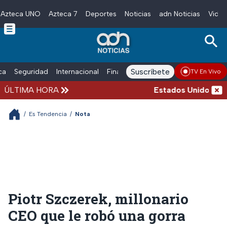
Azteca UNO
Azteca 7
Deportes
Noticias
adn Noticias
Video
Skip to main content
Suscríbete
ica
Seguridad
Internacional
Finanzas
adn Noticias Radio
Esp
TV En Vivo
ÚLTIMA HORA
Estados Unidos suspen
/
Es Tendencia
/
Nota
Piotr Szczerek, millonario
CEO que le robó una gorra