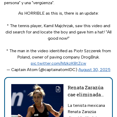
persona" y una "vergüenza".
As HORRIBLE as this is, there is an update:
* The tennis player, Kamil Majchrzak, saw this video and
did search for and locate the boy and gave him a hat! "All
good now!"
* The man in the video identified as Piotr Szczerek from
Poland, owner of paving company DrogBruk.
pic.twitter.com/MzkzK8tZcw
— Captain Atom (@captainatomIDC)
August 30, 2025
Renata Zarazúa
cae eliminada
del US Open
La tenista mexicana
ante Diane
Renata Zarazúa
Parry