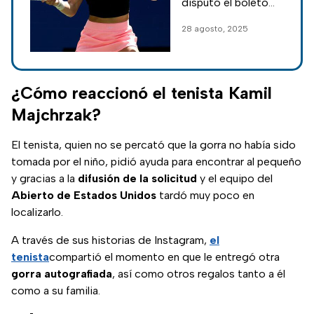
disputó el boleto
para la tercera ronda
28 agosto, 2025
del US Open, uno de
los torneos Grand
Slam más
importantes de
¿Cómo reaccionó el tenista Kamil
este deporte.
Majchrzak?
El tenista, quien no se percató que la gorra no había sido
tomada por el niño, pidió ayuda para encontrar al pequeño
y gracias a la
difusión de la solicitud
y el equipo del
Abierto de Estados Unidos
tardó muy poco en
localizarlo.
A través de sus historias de Instagram,
el
tenista
compartió el momento en que le entregó otra
gorra autografiada
, así como otros regalos tanto a él
como a su familia.