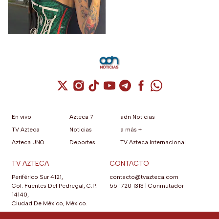
Cuenta de X / Twitter (se abre en una nuev
Cuenta de Instagram (se abre en una n
Cuenta de TikTok (se abre en una
Cuenta de YouTube (se abre 
Cuenta de Telegram (se a
Cuenta de Facebook 
Cuenta de Whats
En vivo
Azteca 7
adn Noticias
TV Azteca
Noticias
a más +
Azteca UNO
Deportes
TV Azteca Internacional
TV AZTECA
CONTACTO
Periférico Sur 4121,
contacto@tvazteca.com
Col. Fuentes Del Pedregal, C.P.
55 1720 1313
|
Conmutador
14140,
Ciudad De México, México.