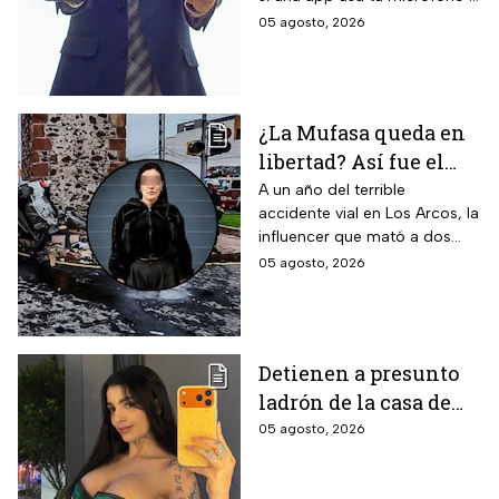
cámara, clave para tu
05 agosto, 2026
privacidad; ¡No lo ignores!
¿La Mufasa queda en
libertad? Así fue el
aparatoso accidente
A un año del terrible
accidente vial en Los Arcos, la
en Los Arcos de
influencer que mató a dos
Querétaro en el que
personas podría ser liberada
05 agosto, 2026
murieron 2 personas
tras aceptar su
responsabilidad y pagar una
multa.
Detienen a presunto
ladrón de la casa de
Karely Ruiz: la huella
05 agosto, 2026
dactilar lo delató