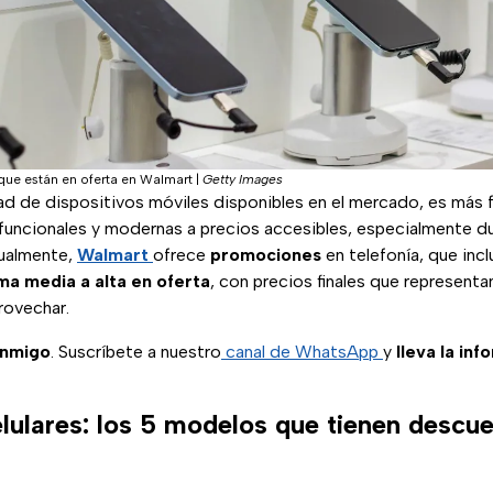
 que están en oferta en Walmart
|
Getty Images
ad de dispositivos móviles disponibles en el mercado, es más f
funcionales y modernas a precios accesibles, especialmente d
ualmente,
Walmart
ofrece
promociones
en telefonía, que inc
ma media a alta en oferta
, con precios finales que representa
rovechar.
onmigo
. Suscríbete a nuestro
canal de WhatsApp
y
lleva la inf
elulares: los 5 modelos que tienen descu