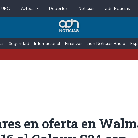
a UNO
Azteca 7
Deportes
Noticias
adn Noticias
ica
Seguridad
Internacional
Finanzas
adn Noticias Radio
Esp
ares en oferta en Walma