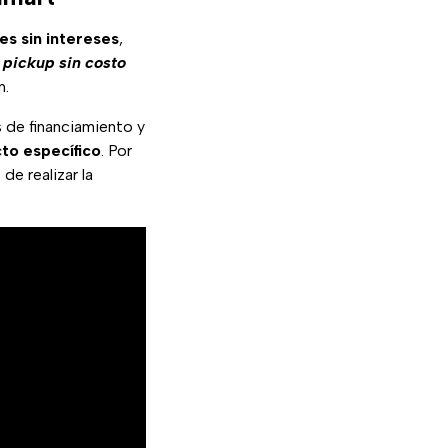
es sin intereses
,
r
pickup sin costo
n.
 de financiamiento y
to específico
. Por
de realizar la