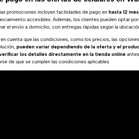
las promociones incluyen facilidades de pago en
hasta 12 mes
anciamiento accesibles. Además, los clientes pueden optar po
ar el envío a domicilio, con entregas rápidas según la ubicació
 en cuenta que las condiciones, como los precios, las opciones
olución,
pueden variar dependiendo de la oferta y el produc
verificar los detalles directamente en la tienda online
antes 
rse de que se cumplen las condiciones aplicables.