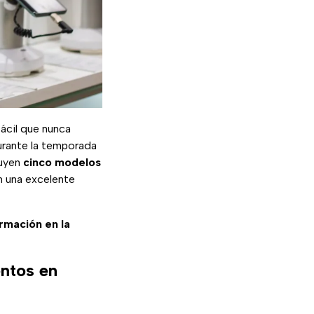
ácil que nunca
urante la temporada
luyen
cinco modelos
n una excelente
ormación en la
entos en