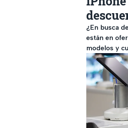
iPhone 
descue
¿En busca de
están en ofe
modelos y cuá