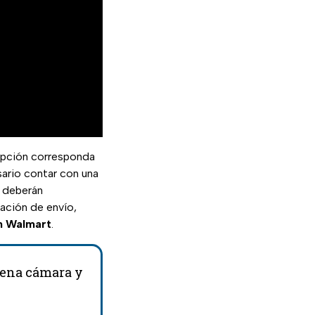
ripción corresponda
sario contar con una
r deberán
ación de envío,
en Walmart
.
uena cámara y