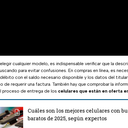
legir cualquier modelo, es indispensable verificar que la desc
uscando para evitar confusiones. En compras en línea, es nece
 débito con el saldo necesario disponible y los datos del titula
o de requerir una factura. También hay que comprobar la inform
el proceso de entrega de los
celulares que están en oferta 
Cuáles son los mejores celulares con b
baratos de 2025, según expertos