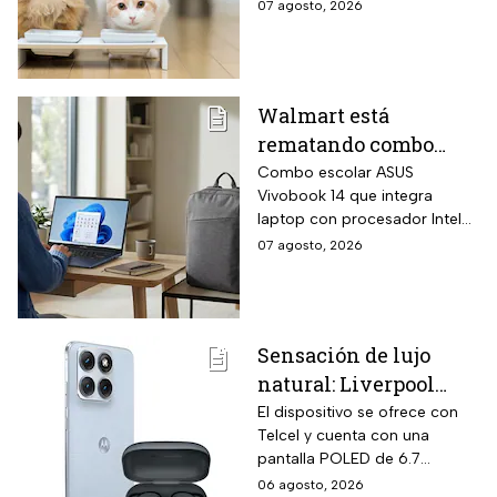
si tienes gato, te decimos los
07 agosto, 2026
tipos de alimento y las
ventajas de cada uno para
que elijas el que más le
convenga.
Walmart está
rematando combo
para regreso a clases
Combo escolar ASUS
Vivobook 14 que integra
con laptop ASUS
laptop con procesador Intel
Vivobook de 256GB y
Core i3-1315U de 6 núcleos
07 agosto, 2026
14 pulgadas + mochila
con velocidad Turbo hasta
con hasta 6 MSI
4.5 GHz, memoria RAM DDR4
de 24 gigabytes, pantalla Full
HD antirreflejos de 14
Sensación de lujo
pulgadas y mochila ASUS
natural: Liverpool
incluida en el mismo
empaque oficial.
remata el Motorola
El dispositivo se ofrece con
Telcel y cuenta con una
Edge 70 Fusion de
pantalla POLED de 6.7
256GB de
pulgadas y funciones
06 agosto, 2026