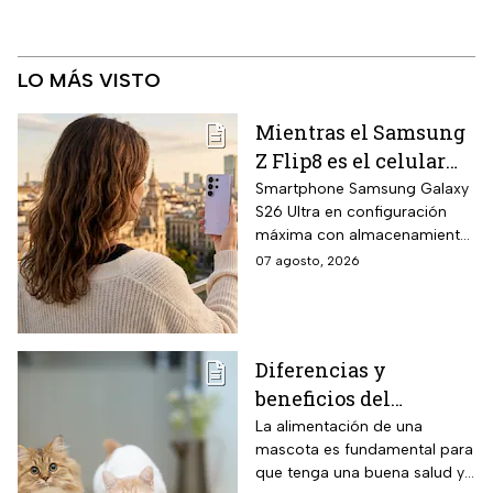
LO MÁS VISTO
Mientras el Samsung
Z Flip8 es el celular
más esperado,
Smartphone Samsung Galaxy
S26 Ultra en configuración
Walmart está
máxima con almacenamiento
rematando el Galaxy
UFS 4.1 de 1 terabyte, memoria
07 agosto, 2026
S26 Ultra de 1TB a
RAM LPDDR5X de 16
mitad de precio y
gigabytes, pantalla AMOLED
WQHD+ de 6.9 pulgadas y
hasta 18 MSI
cámara principal de 200
Diferencias y
megapíxeles con nueva lente
beneficios del
f/1.4 un 47 por ciento más
luminosa que la generación
alimento húmedo y
La alimentación de una
anterior.
mascota es fundamental para
seco para gato
que tenga una buena salud y