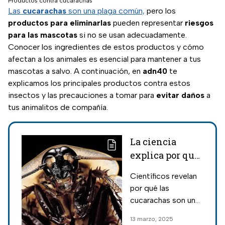
Productos contra cucarachas
Las
cucarachas
son una plaga común,
pero los
productos para eliminarlas
pueden representar
riesgos
para las mascotas
si no se usan adecuadamente.
Conocer los ingredientes de estos productos y cómo
afectan a los animales es esencial para mantener a tus
mascotas a salvo. A continuación, en
adn40
te
explicamos los principales productos contra estos
insectos y las precauciones a tomar para
evitar daños
a
tus animalitos de compañía.
La ciencia
explica por qué
no sirve
Científicos revelan
aplastar
por qué las
cucarachas para
cucarachas son un
eliminarlas en
insecto
13 marzo, 2025
temporada de
tremendamente