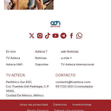
Cuenta de X / Twitter (se abre en una nuev
Cuenta de Instagram (se abre en una n
Cuenta de TikTok (se abre en una
Cuenta de YouTube (se abre 
Cuenta de Telegram (se a
Cuenta de Facebook 
Cuenta de Whats
En vivo
Azteca 7
adn Noticias
TV Azteca
Noticias
a más +
Azteca UNO
Deportes
TV Azteca Internacional
TV AZTECA
CONTACTO
Periférico Sur 4121,
contacto@tvazteca.com
Col. Fuentes Del Pedregal, C.P.
55 1720 1313
|
Conmutador
14140,
Ciudad De México, México.
Aviso de privacidad
Derechos
Inversionistas
Promo Espacio
Trabaja con nosotros