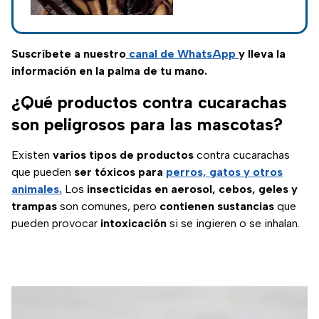
calor
resistente y muy
difícil de eliminar en
la temporada de
Suscríbete a nuestro
canal de WhatsApp
y lleva la
calor.
información en la palma de tu mano.
¿Qué productos contra cucarachas
son peligrosos para las mascotas?
Existen
varios tipos de productos
contra cucarachas
que pueden
ser tóxicos para
perros, gatos y otros
animales.
Los
insecticidas en aerosol, cebos, geles y
trampas
son comunes, pero
contienen sustancias
que
pueden provocar
intoxicación
si se ingieren o se inhalan.