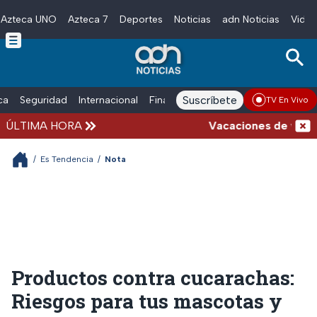
Azteca UNO
Azteca 7
Deportes
Noticias
adn Noticias
Video
Skip to main content
Suscríbete
ica
Seguridad
Internacional
Finanzas
adn Noticias Radio
Esp
TV En Vivo
ÚLTIMA HORA
Vacaciones de verano c
/
Es Tendencia
/
Nota
Productos contra cucarachas:
Riesgos para tus mascotas y