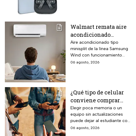
almacenamiento,
enfocadas en rendimiento,
cámara de 50MP y
fotografía y entretenimiento.
audífonos de regalo
Walmart remata aire
acondicionado
Samsung Wind
Aire acondicionado tipo
minisplit de la línea Samsung
Inverter frío y calor 1
Wind con funcionamiento
tonelada con WiFi y
bidireccional frío y calor
06 agosto, 2026
$3,500 de descuento
mediante bomba de calor
integrada, conectividad
SmartThings vía WiFi para
control desde smartphone y
¿Qué tipo de celular
capacidad de gestión
conviene comprar
mediante inteligencia artificial
con modo AI Auto Cooling
para el regreso a
Elegir poca memoria o un
que ajusta automáticamente
equipo sin actualizaciones
clases? La guía según
el rendimiento según
puede dejar al estudiante con
el nivel escolar
condiciones ambientales.
un celular lento e
06 agosto, 2026
incompatible