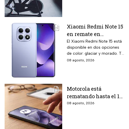
cardio en casa
intereses
Xiaomi Redmi Note 15
en remate en
Liverpool: 256 GB de
El Xiaomi Redmi Note 15 está
disponible en dos opciones
almacenamiento,
de color: glaciar y morado. Te
cámara de 108 MP y
contamos todos los detalles
08 agosto, 2026
carga rápida
de la promoción.
Motorola está
rematando hasta el 19
de agosto el celular
08 agosto, 2026
Moto G17 de 256 GB y
cámara de 50 MP con
15% de descuento por