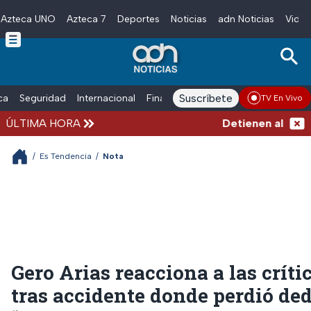
Azteca UNO
Azteca 7
Deportes
Noticias
adn Noticias
Video
Skip to main content
Suscríbete
ica
Seguridad
Internacional
Finanzas
adn Noticias Radio
Esp
TV En Vivo
ÚLTIMA HORA
Detienen al hombre 
/
Es Tendencia
/
Nota
Gero Arias reacciona a las críti
tras accidente donde perdió ded