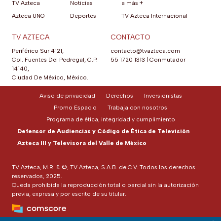
TV Azteca
Noticias
a más +
Azteca UNO
Deportes
TV Azteca Internacional
TV AZTECA
CONTACTO
Periférico Sur 4121,
contacto@tvazteca.com
Col. Fuentes Del Pedregal, C.P.
55 1720 1313
|
Conmutador
14140,
Ciudad De México, México.
Aviso de privacidad
Derechos
Inversionistas
Promo Espacio
Trabaja con nosotros
Programa de ética, integridad y cumplimiento
Defensor de Audiencias y Código de Ética de Televisión
Azteca III y Televisora del Valle de México
TV Azteca, M.R. & ©, TV Azteca, S.A.B. de C.V. Todos los derechos
reservados, 2025.
Queda prohibida la reproducción total o parcial sin la autorización
previa, expresa y por escrito de su titular.