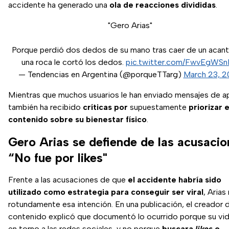
accidente ha generado una
ola de reacciones divididas
.
"Gero Arias"
Porque perdió dos dedos de su mano tras caer de un acant
una roca le cortó los dedos.
pic.twitter.com/FwvEgWS
— Tendencias en Argentina (@porqueTTarg)
March 23, 
Mientras que muchos usuarios le han enviado mensajes de a
también ha recibido
críticas por
supuestamente
priorizar e
contenido sobre su bienestar físico
.
Gero Arias se defiende de las acusacio
“No fue por likes"
Frente a las acusaciones de que
el accidente habría sido
utilizado como estrategia para conseguir ser viral
, Arias
rotundamente esa intención. En una publicación, el creador 
contenido explicó que documentó lo ocurrido porque su vid
en torno a las redes sociales, y no porque
buscara
likes
o