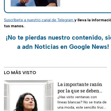
su pareja, se expresó en
redes sociales sobre el
hecho.
Suscríbete a nuestro canal de Telegram
y lleva la informaci
tus manos.
¡No te pierdas nuestro contenido, s
a adn Noticias en Google News!
LO MÁS VISTO
La importante razón
por la que se deben
pintar líneas blancas
¿Has visto ventanas con
líneas blancas? No se trata de
en las ventanas
una moda, este sencillo truco