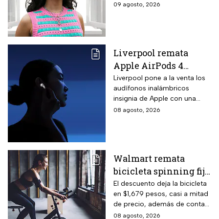
puede ayudar a salvar vidas,
09 agosto, 2026
te contamos.
Liverpool remata
Apple AirPods 4
inalámbricos con 20%
Liverpool pone a la venta los
audífonos inalámbricos
descuento y hasta 16
insignia de Apple con una
MSI
rebaja considerable y
08 agosto, 2026
opciones de pago diferido
para todo México.
Walmart remata
bicicleta spinning fija
con monitoreo de
El descuento deja la bicicleta
en $1,679 pesos, casi a mitad
velocidad, calorías y
de precio, además de contar
pulso, ideal para hacer
el beneficio de meses sin
08 agosto, 2026