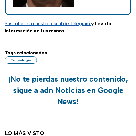
umbral de un cambio
reemplazo
en la tecnología
personal: el fin y
reemplazo de los
Suscríbete a nuestro canal de Telegram
y lleva la
smartphones está
información en tus manos.
cerca.
Tags relacionados
Tecnología
¡No te pierdas nuestro contenido,
sigue a adn Noticias en Google
News!
LO MÁS VISTO