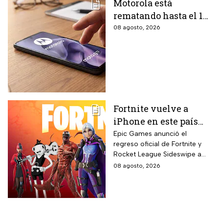
Motorola está
rematando hasta el 19
de agosto el celular
08 agosto, 2026
Moto G17 de 256 GB y
cámara de 50 MP con
15% de descuento por
el regreso a clases
Fortnite vuelve a
iPhone en este país
latinoamericano tras
Epic Games anunció el
regreso oficial de Fortnite y
acuerdo oficial con
Rocket League Sideswipe a
Apple en 2026
iPhones ubicados en Brasil
08 agosto, 2026
mediante descarga directa
desde Epic Games Store vía
web tras los cambios
regulatorios aplicados por
Apple en junio a las reglas de