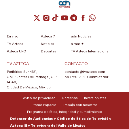
su App Store brasileña para
cumplir con requisitos de las
autoridades locales.
Cuenta de X / Twitter (se abre en una nuev
Cuenta de Instagram (se abre en una n
Cuenta de TikTok (se abre en una
Cuenta de YouTube (se abre 
Cuenta de Telegram (se a
Cuenta de Facebook 
Cuenta de Whats
En vivo
Azteca 7
adn Noticias
TV Azteca
Noticias
a más +
Azteca UNO
Deportes
TV Azteca Internacional
TV AZTECA
CONTACTO
Periférico Sur 4121,
contacto@tvazteca.com
Col. Fuentes Del Pedregal, C.P.
55 1720 1313
|
Conmutador
14140,
Ciudad De México, México.
Aviso de privacidad
Derechos
Inversionistas
Promo Espacio
Trabaja con nosotros
Programa de ética, integridad y cumplimiento
Defensor de Audiencias y Código de Ética de Televisión
Azteca III y Televisora del Valle de México