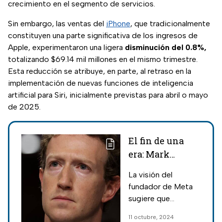
crecimiento en el segmento de servicios.
Sin embargo, las ventas del
iPhone
, que tradicionalmente
constituyen una parte significativa de los ingresos de
Apple, experimentaron una ligera
disminución del 0.8%,
totalizando $69.14 mil millones en el mismo trimestre.
Esta reducción se atribuye, en parte, al retraso en la
implementación de nuevas funciones de inteligencia
artificial para Siri, inicialmente previstas para abril o mayo
de 2025.
El fin de una
era: Mark
Zuckerberg
La visión del
predice el fin de
fundador de Meta
los
sugiere que
smartphones y
estamos en el
11 octubre, 2024
tiene este