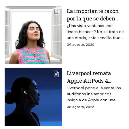
La importante razón
por la que se deben
pintar líneas blancas
¿Has visto ventanas con
líneas blancas? No se trata de
en las ventanas
una moda, este sencillo truco
puede ayudar a salvar vidas,
09 agosto, 2026
te contamos.
Liverpool remata
Apple AirPods 4
inalámbricos con 20%
Liverpool pone a la venta los
audífonos inalámbricos
descuento y hasta 16
insignia de Apple con una
MSI
rebaja considerable y
08 agosto, 2026
opciones de pago diferido
para todo México.