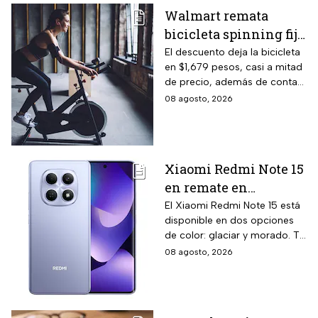
Walmart remata
bicicleta spinning fija
con monitoreo de
El descuento deja la bicicleta
en $1,679 pesos, casi a mitad
velocidad, calorías y
de precio, además de contar
pulso, ideal para hacer
el beneficio de meses sin
08 agosto, 2026
cardio en casa
intereses
Xiaomi Redmi Note 15
en remate en
Liverpool: 256 GB de
El Xiaomi Redmi Note 15 está
disponible en dos opciones
almacenamiento,
de color: glaciar y morado. Te
cámara de 108 MP y
contamos todos los detalles
08 agosto, 2026
carga rápida
de la promoción.