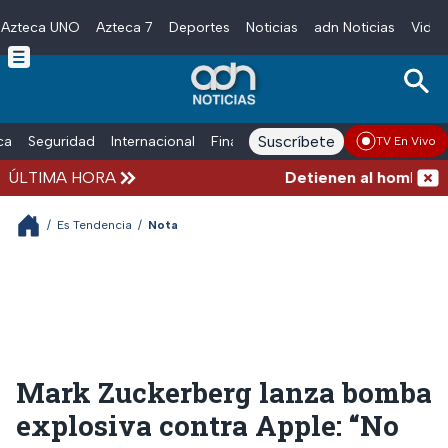
Azteca UNO
Azteca 7
Deportes
Noticias
adn Noticias
Video
Skip to main content
Suscríbete
ica
Seguridad
Internacional
Finanzas
adn Noticias Radio
Esp
TV En Vivo
ÚLTIMA HORA
Detienen al hombre que 
/
Es Tendencia
/
Nota
Mark Zuckerberg lanza bomba
explosiva contra Apple: “No