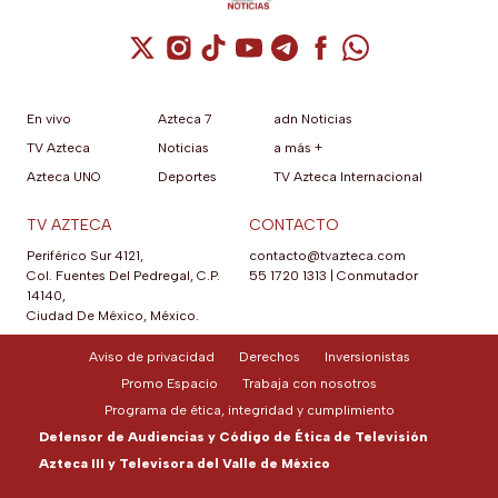
Cuenta de X / Twitter (se abre en una nuev
Cuenta de Instagram (se abre en una n
Cuenta de TikTok (se abre en una
Cuenta de YouTube (se abre 
Cuenta de Telegram (se a
Cuenta de Facebook 
Cuenta de Whats
En vivo
Azteca 7
adn Noticias
TV Azteca
Noticias
a más +
Azteca UNO
Deportes
TV Azteca Internacional
TV AZTECA
CONTACTO
Periférico Sur 4121,
contacto@tvazteca.com
Col. Fuentes Del Pedregal, C.P.
55 1720 1313
|
Conmutador
14140,
Ciudad De México, México.
Aviso de privacidad
Derechos
Inversionistas
Promo Espacio
Trabaja con nosotros
Programa de ética, integridad y cumplimiento
Defensor de Audiencias y Código de Ética de Televisión
Azteca III y Televisora del Valle de México