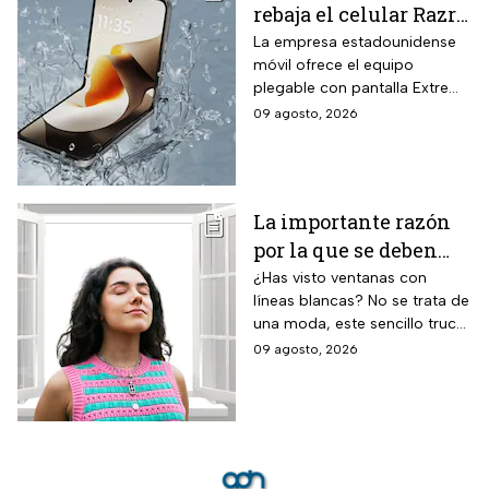
rebaja el celular Razr
70 plegable de 256 GB
La empresa estadounidense
móvil ofrece el equipo
con 16% de descuento
plegable con pantalla Extreme
y hasta 18 MSI
AMOLED y cámaras de 50 MP
09 agosto, 2026
a un precio menor por tiempo
limitado. La promoción de
Motorola aplica para la
versión de mayor capacidad
La importante razón
de almacenamiento.
por la que se deben
pintar líneas blancas
¿Has visto ventanas con
líneas blancas? No se trata de
en las ventanas
una moda, este sencillo truco
puede ayudar a salvar vidas,
09 agosto, 2026
te contamos.