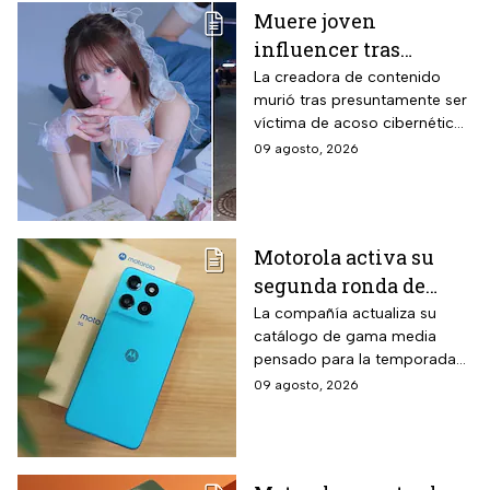
Muere joven
influencer tras
polémica por
La creadora de contenido
murió tras presuntamente ser
ENHYPEN; investigan
víctima de acoso cibernético
ciberacoso
tras un malentendido en un
09 agosto, 2026
concierto de la agrupación de
K-pop.
Motorola activa su
segunda ronda de
descuentos para el
La compañía actualiza su
catálogo de gama media
regreso a clases: el
pensado para la temporada
Moto G67 baja $2,000
escolar con un equipo de
09 agosto, 2026
pesos y la promoción
pantalla AMOLED y cámara
solo dura hasta el 19
dual. El Moto G67 forma parte
de esta estrategia comercial
de agosto
vigente por tiempo limitado.