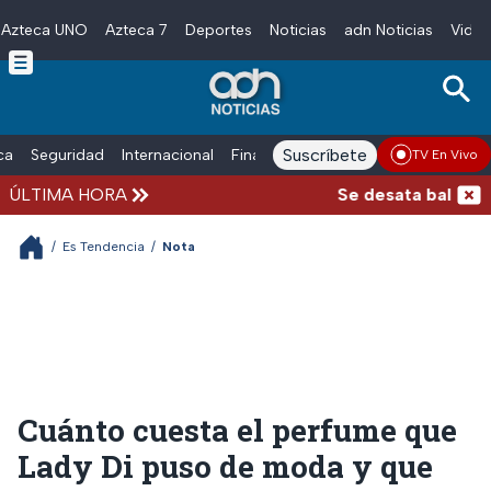
Azteca UNO
Azteca 7
Deportes
Noticias
adn Noticias
Video
Skip to main content
Suscríbete
ica
Seguridad
Internacional
Finanzas
adn Noticias Radio
Esp
TV En Vivo
ÚLTIMA HORA
Se desata balacera 
/
Es Tendencia
/
Nota
Cuánto cuesta el perfume que
Lady Di puso de moda y que