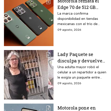
Motorola remata el
Edge 70 de 512 GB
ultradelgado con tres
La marca confirma
disponibilidad en tiendas
cámaras de 50 MP y
mexicanas con el trío de
$2,000 pesos de
lentes de alta resolución que
09 agosto, 2026
descuento en hasta 18
caracteriza al modelo.
meses sin intereses
Lady Paquete se
disculpa y devuelve
celular que robó a
Una adulta mayor robó el
celular a un repartidor a quien
repartidor en
le exigía un paquete entre
Coacalco: “Tuvo un
gritos y reclamos.
09 agosto, 2026
arranque”
Motorola pone en