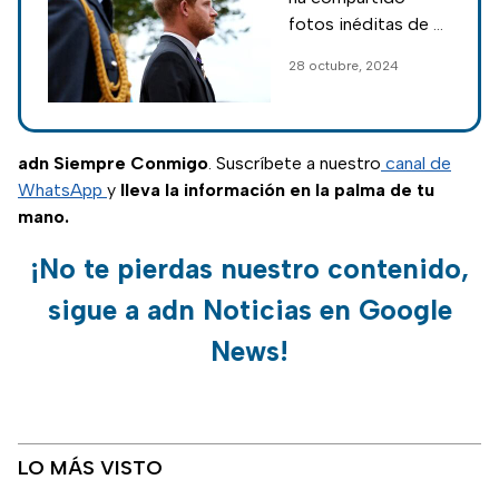
vínculo con
fotos inéditas de su
Harry y Lady Di
infancia, abriendo un
28 octubre, 2024
nuevo capítulo que
involucra a su
hermano Harry y a su
icónica madre, Lady
adn Siempre Conmigo
. Suscríbete a nuestro
canal de
Di.
WhatsApp
y
lleva la información en la palma de tu
mano.
¡No te pierdas nuestro contenido,
sigue a adn Noticias en Google
News!
LO MÁS VISTO