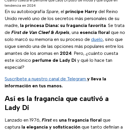
Cuánto cuesta el perfume que Lady Di puso de moda y que sigue en
tendencia en 2024
En su autobiografía
Spare
, el
príncipe
Harry
del Reino
Unido reveló uno de los secretos más personales de su
madre,
la princesa Diana: su fragancia favorita
. Se trata
de
First de Van Cleef & Arpels
, una
esencia floral
que no
solo marcó su memoria en su proceso de
duelo
, sino que
sigue siendo una de las opciones más populares entre los
amantes de los aromas en
2024
. Pero, ¿cuánto cuesta
este icónico
perfume de Lady Di
y qué lo hace tan
especial?
Suscríbete a nuestro canal de Telegram
y lleva la
información en tus manos.
Así es la fragancia que cautivó a
Lady Di
Lanzado en 1976,
First
es
una fragancia floral
que
captura
la elegancia y sofisticación
que tanto definían a