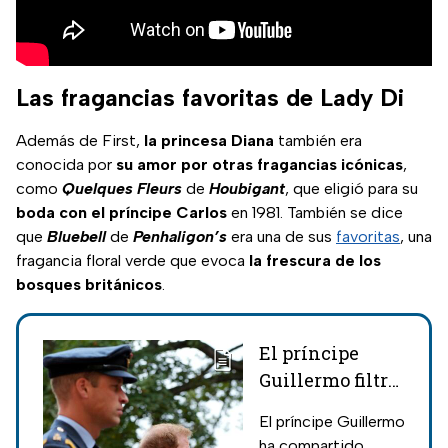
Las fragancias favoritas de Lady Di
Además de First,
la princesa Diana
también era
conocida por
su amor por otras fragancias icónicas
,
como
Quelques Fleurs
de
Houbigant
, que eligió para su
boda con el príncipe Carlos
en 1981. También se dice
que
Bluebell
de
Penhaligon’s
era una de sus
favoritas
, una
fragancia floral verde que evoca
la frescura de los
bosques británicos
.
El príncipe
Guillermo filtra
fotos jamás
El príncipe Guillermo
vistas: Su
ha compartido