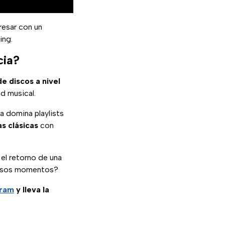
resar con un
ing.
cia?
de discos a nivel
d musical.
a domina playlists
s clásicas
con
el retorno de una
r esos momentos?
gram
y lleva la