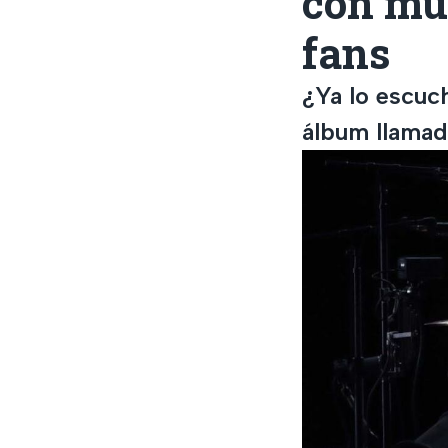
con mús
fans
¿Ya lo escuc
álbum llamad