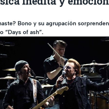
ica inédita y emocion
haste? Bono y su agrupación sorprenden
o “Days of ash”.