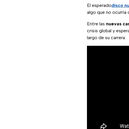
El esperado
disco n
algo que no ocurría
Entre las
nuevas
ca
crisis global y espe
largo de su carrera.