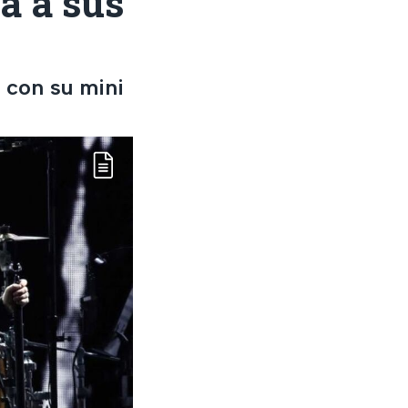
a a sus
 con su mini