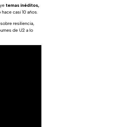
uye
temas inéditos,
hace casi 10 años.
obre resiliencia,
lbumes de U2 a lo