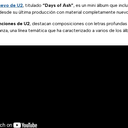
uevo de U2
, titulado
“Days of Ash”
, es un mini álbum que incl
 desde su última producción con material completamente nuevo 
nciones de U2
, destacan composiciones con letras profundas s
ranza, una línea temática que ha caracterizado a varios de los á