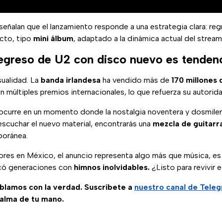
eñalan que el lanzamiento responde a una estrategia clara: reg
cto, tipo
mini álbum
, adaptado a la dinámica actual del stream
regreso de U2 con disco nuevo es tenden
sualidad. La
banda irlandesa
ha vendido más de
170 millones 
 múltiples premios internacionales, lo que refuerza su autorida
ocurre en un momento donde la nostalgia noventera y dosmiler
 escuchar el nuevo material, encontrarás una
mezcla de guitarra
oránea.
res en México, el anuncio representa algo más que música, es 
có generaciones con
himnos inolvidables.
¿Listo para revivi
ablamos con la verdad. Suscríbete a
nuestro canal de Tele
palma de tu mano.