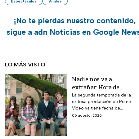
Espectáculos
Virales
¡No te pierdas nuestro contenido,
sigue a adn Noticias en Google New
LO MÁS VISTO
Nadie nos va a
extrañar: Hora de
estreno de la
La segunda temporada de la
exitosa producción de Prime
Temporada 2 y reparto
Video ya tiene fecha de
completo
estreno. Conoce el horario en
06 agosto, 2026
México, el reparto completo y
la trama tras la muerte de
Memo.