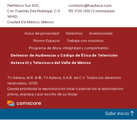
Periférico Sur 4121,
contacto@tvazteca.com
Col. Fuentes Del Pedregal, C.P.
55 1720 1313
|
Conmutador
14140,
Ciudad De México, México.
Aviso de privacidad
Derechos
Inversionistas
Promo Espacio
Trabaja con nosotros
Programa de ética, integridad y cumplimiento
Defensor de Audiencias y Código de Ética de Televisión
Azteca III y Televisora del Valle de México
TV Azteca, M.R. & ©, TV Azteca, S.A.B. de C.V. Todos los derechos
reservados, 2025.
Queda prohibida la reproducción total o parcial sin la autorización
previa, expresa y por escrito de su titular.
Subir inicio