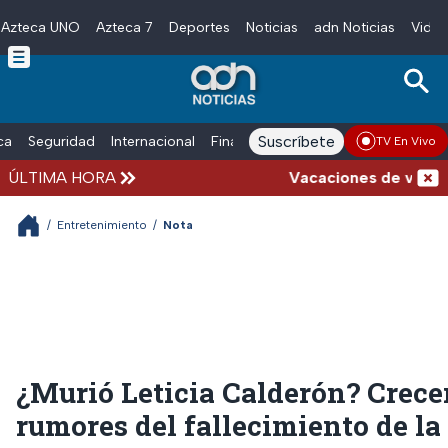
Azteca UNO
Azteca 7
Deportes
Noticias
adn Noticias
Video
Skip to main content
Suscríbete
ica
Seguridad
Internacional
Finanzas
adn Noticias Radio
Esp
TV En Vivo
ÚLTIMA HORA
Vacaciones de verano com
/
Entretenimiento
/
Nota
¿Murió Leticia Calderón? Crece
rumores del fallecimiento de la