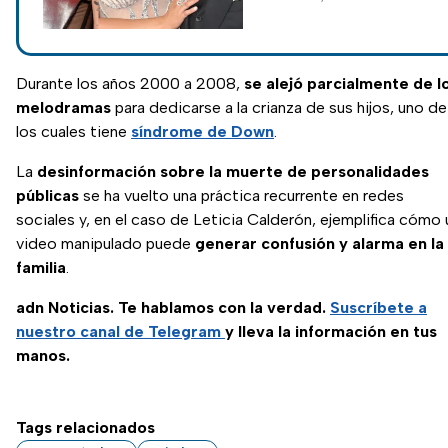
Cazzu responde a Nodal
tras dejar México y
defender la custodia de
su hija.
Durante los años 2000 a 2008,
se alejó parcialmente de l
melodramas
para dedicarse a la crianza de sus hijos, uno de
los cuales tiene
síndrome de Down
.
La
desinformación sobre la muerte de personalidades
públicas
se ha vuelto una práctica recurrente en redes
sociales y, en el caso de Leticia Calderón, ejemplifica cómo 
video manipulado puede
generar confusión y alarma en la
familia
.
adn Noticias. Te hablamos con la verdad.
Suscríbete a
nuestro canal de Telegram
y lleva la información en tus
manos.
Tags relacionados