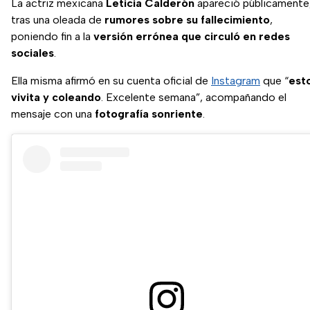
La actriz mexicana
Leticia Calderón
apareció públicamente
tras una oleada de
rumores sobre su fallecimiento
,
poniendo fin a la
versión errónea que circuló en redes
sociales
.
Ella misma afirmó en su cuenta oficial de
Instagram
que “
est
vivita y coleando
. Excelente semana”, acompañando el
mensaje con una
fotografía sonriente
.