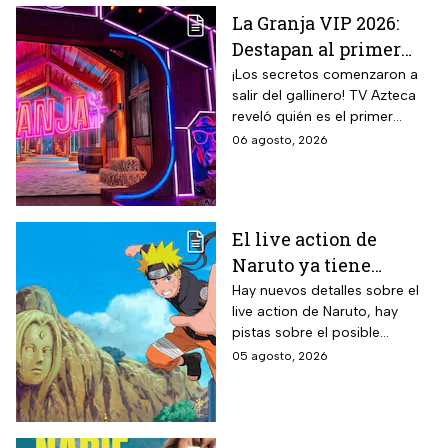
La Granja VIP 2026:
Destapan al primer
participante del
¡Los secretos comenzaron a
salir del gallinero! TV Azteca
reality más viral de la
reveló quién es el primer
televisión mexicana
granjero confirmado para la
06 agosto, 2026
segunda temporada del
reality 24/7.
El live action de
Naruto ya tiene
director y así avanza
Hay nuevos detalles sobre el
live action de Naruto, hay
el casting de la
pistas sobre el posible
película
enfoque de la historia y
05 agosto, 2026
quiénes serán los
protagonistas de la cinta.