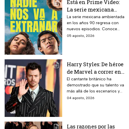
Está en Prime Video:
La serie mexicana
noventera de la que
La serie mexicana ambientada
en los años 90 regresa con
todos están hablando
nuevos episodios. Conoce
y que se ve en un fin
cuándo se estrena, qué
05 agosto, 2026
de semana
pasará tras el impactante final
de la primera temporada y
quiénes vuelven al elenco.
Harry Styles: De héroe
de Marvel a correr en
Chapultepec; las
El cantante británico ha
demostrado que su talento va
apariciones del
más allá de los escenarios y
cantante en el cine
ha llegado a la pantalla
04 agosto, 2026
grande. conoce los
personajes que ha
interpretado.
Las razones por las