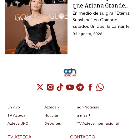
que Ariana Grande
hará una pausa en su
En medio de su gira “Eternal
Sunshine” en Chicago,
carrera
Estados Unidos, la cantante
informó a sus fanáticos que
04 agosto, 2026
“se alejará de la atención
pública”
Cuenta de X / Twitter (se abre en una nuev
Cuenta de Instagram (se abre en una n
Cuenta de TikTok (se abre en una
Cuenta de YouTube (se abre 
Cuenta de Telegram (se a
Cuenta de Facebook 
Cuenta de Whats
En vivo
Azteca 7
adn Noticias
TV Azteca
Noticias
a más +
Azteca UNO
Deportes
TV Azteca Internacional
TV AZTECA
CONTACTO