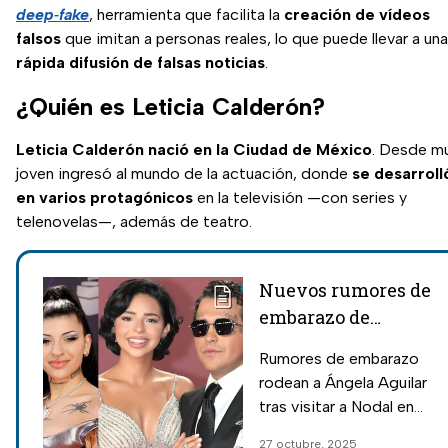
deep‑fake
, herramienta que facilita la
creación de vídeos
falsos
que imitan a personas reales, lo que puede llevar a una
rápida difusión de falsas noticias
.
¿Quién es Leticia Calderón?
Leticia Calderón nació en la Ciudad de México
. Desde m
joven ingresó al mundo de la actuación, donde
se desarroll
en varios protagónicos
en la televisión —con series y
telenovelas—, además de teatro.
Nuevos rumores de
embarazo de
Ángela Aguilar y el
Rumores de embarazo
mensaje de Cazzu a
rodean a Ángela Aguilar
Nodal tras dejar
tras visitar a Nodal en
México
Monterrey; mientras
27 octubre, 2025