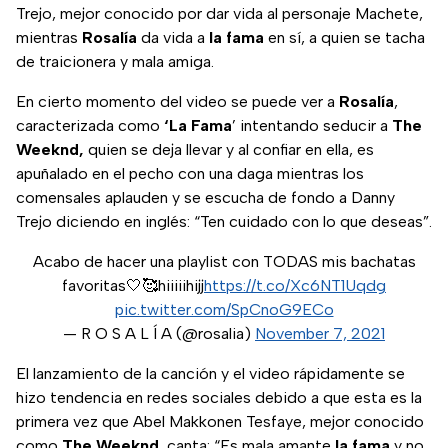
Trejo, mejor conocido por dar vida al personaje Machete,
mientras
Rosalía
da vida a
la fama
en sí, a quien se tacha
de traicionera y mala amiga.
En cierto momento del video se puede ver a
Rosalía
,
caracterizada como
‘La Fama
’ intentando seducir a
The
Weeknd,
quien se deja llevar y al confiar en ella, es
apuñalado en el pecho con una daga mientras los
comensales aplauden y se escucha de fondo a Danny
Trejo diciendo en inglés: “Ten cuidado con lo que deseas”.
Acabo de hacer una playlist con TODAS mis bachatas
favoritas🤍🥰hiiiiihijj
https://t.co/Xc6NT1Uqdg
pic.twitter.com/SpCnoG9ECo
— R O S A L Í A (@rosalia)
November 7, 2021
El lanzamiento de la canción y el video rápidamente se
hizo tendencia en redes sociales debido a que esta es la
primera vez que Abel Makkonen Tesfaye, mejor conocido
como
The Weeknd
, canta: “Es mala amante
la fama
y no