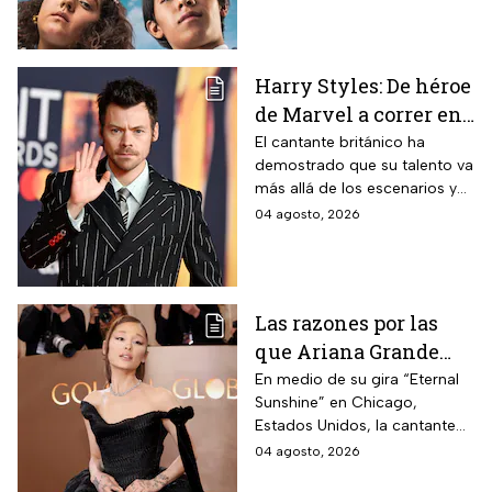
de la primera temporada y
quiénes vuelven al elenco.
Harry Styles: De héroe
de Marvel a correr en
Chapultepec; las
El cantante británico ha
demostrado que su talento va
apariciones del
más allá de los escenarios y
cantante en el cine
ha llegado a la pantalla
04 agosto, 2026
grande. conoce los
personajes que ha
interpretado.
Las razones por las
que Ariana Grande
hará una pausa en su
En medio de su gira “Eternal
Sunshine” en Chicago,
carrera
Estados Unidos, la cantante
informó a sus fanáticos que
04 agosto, 2026
“se alejará de la atención