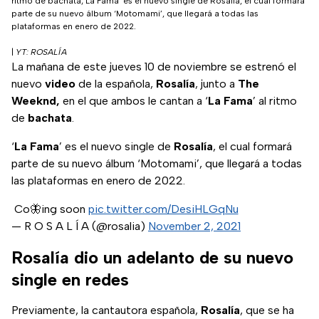
ritmo de bachata; La Fama’ es el nuevo single de Rosalía, el cual formará
parte de su nuevo álbum ‘Motomami’, que llegará a todas las
plataformas en enero de 2022.
|
YT: ROSALÍA
La mañana de este jueves 10 de noviembre se estrenó el
nuevo
video
de la española,
Rosalía
, junto a
The
Weeknd,
en el que ambos le cantan a ‘
La Fama
’ al ritmo
de
bachata
.
‘
La Fama
’ es el nuevo single de
Rosalía
, el cual formará
parte de su nuevo álbum ‘Motomami’, que llegará a todas
las plataformas en enero de 2022.
Co🦋ing soon
pic.twitter.com/DesiHLGqNu
— R O S A L Í A (@rosalia)
November 2, 2021
Rosalía dio un adelanto de su nuevo
single en redes
Previamente, la cantautora española,
Rosalía
, que se ha