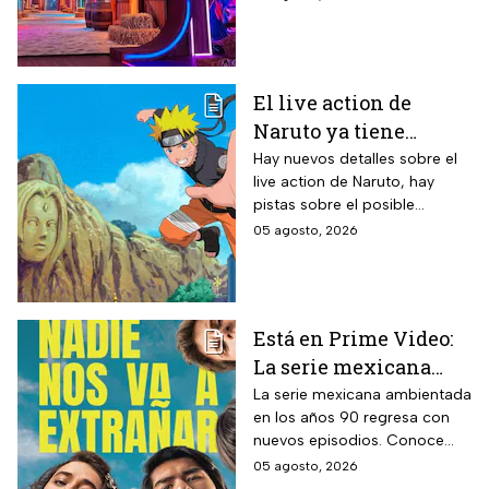
segunda temporada del
reality 24/7.
El live action de
Naruto ya tiene
director y así avanza
Hay nuevos detalles sobre el
live action de Naruto, hay
el casting de la
pistas sobre el posible
película
enfoque de la historia y
05 agosto, 2026
quiénes serán los
protagonistas de la cinta.
Está en Prime Video:
La serie mexicana
noventera de la que
La serie mexicana ambientada
en los años 90 regresa con
todos están hablando
nuevos episodios. Conoce
y que se ve en un fin
cuándo se estrena, qué
05 agosto, 2026
de semana
pasará tras el impactante final