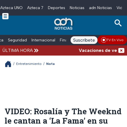
Azteca UNO
Azteca 7
Deportes
Noticias
adn Noticias
Video
Skip to main content
Suscríbete
ica
Seguridad
Internacional
Finanzas
adn Noticias Radio
Esp
TV En Vivo
ÚLTIMA HORA
Vacaciones de verano com
/
Entretenimiento
/
Nota
VIDEO: Rosalía y The Weeknd
le cantan a ‘La Fama’ en su