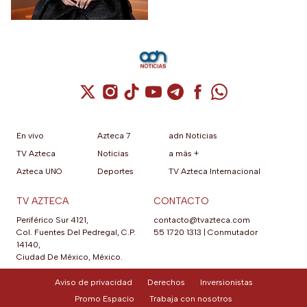
pública”
Cuenta de X / Twitter (se abre en una nuev
Cuenta de Instagram (se abre en una n
Cuenta de TikTok (se abre en una
Cuenta de YouTube (se abre 
Cuenta de Telegram (se a
Cuenta de Facebook 
Cuenta de Whats
En vivo
Azteca 7
adn Noticias
TV Azteca
Noticias
a más +
Azteca UNO
Deportes
TV Azteca Internacional
TV AZTECA
CONTACTO
Periférico Sur 4121,
contacto@tvazteca.com
Col. Fuentes Del Pedregal, C.P.
55 1720 1313
|
Conmutador
14140,
Ciudad De México, México.
Aviso de privacidad
Derechos
Inversionistas
Promo Espacio
Trabaja con nosotros