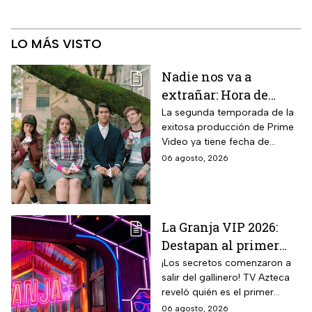
LO MÁS VISTO
Nadie nos va a
extrañar: Hora de
estreno de la
La segunda temporada de la
exitosa producción de Prime
Temporada 2 y reparto
Video ya tiene fecha de
completo
estreno. Conoce el horario en
06 agosto, 2026
México, el reparto completo y
la trama tras la muerte de
Memo.
La Granja VIP 2026:
Destapan al primer
participante del
¡Los secretos comenzaron a
salir del gallinero! TV Azteca
reality más viral de la
reveló quién es el primer
televisión mexicana
granjero confirmado para la
06 agosto, 2026