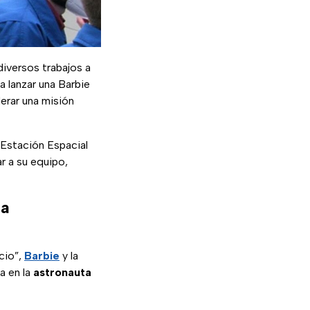
iversos trabajos a
a lanzar una Barbie
derar una misión
 Estación Espacial
r a su equipo,
ha
acio”,
Barbie
y la
a en la
astronauta