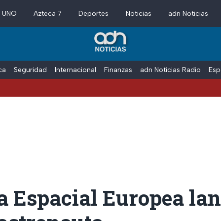
a UNO
Azteca 7
Deportes
Noticias
adn Noticias
ica
Seguridad
Internacional
Finanzas
adn Noticias Radio
Esp
a Espacial Europea la