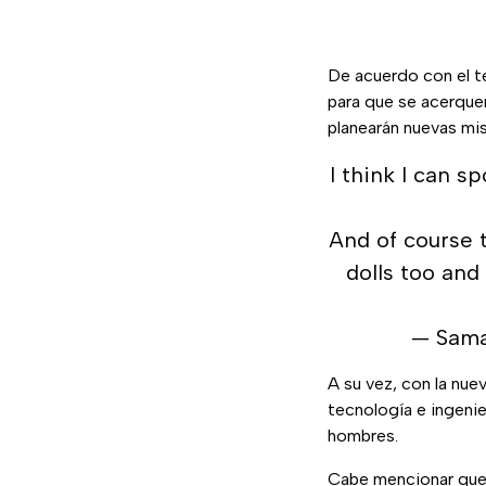
De acuerdo con el t
para que se acerquen
planearán nuevas mis
I think I can s
And of course t
dolls too and
— Sama
A su vez, con la nue
tecnología e ingenie
hombres.
Cabe mencionar que 