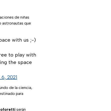
aciones de niñas
 o astronautas que
pace with us ;-)
ree to play with
ning the space
6, 2021
undo de la ciencia,
destinado para
oforetti
serán