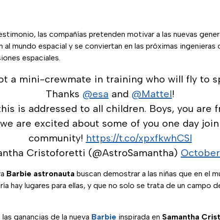
estimonio, las compañías pretenden motivar a las nuevas gener
 al mundo espacial y se conviertan en las próximas ingenieras
iones espaciales.
pot a mini-crewmate in training who will fly to s
Thanks
@esa
and
@Mattel
!
his is addressed to all children. Boys, you are f
 we are excited about some of you one day joi
community!
https://t.co/xpxfkwhCSI
ntha Cristoforetti (@AstroSamantha)
October 
va
Barbie astronauta
buscan demostrar a las niñas que en el m
ría hay lugares para ellas, y que no solo se trata de un campo 
las ganancias de la nueva
Barbie
inspirada en
Samantha Crist