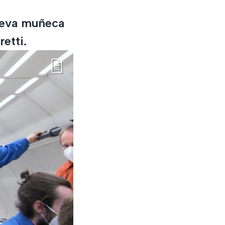
ueva muñeca
etti.