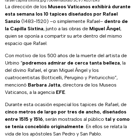
rafael capilla sixtina.jpg
|
Governatorato SCV / REUTERS
La dirección de los
Museos Vaticanos exhibirá durante
esta semana los 10 tapices diseñados por Rafael
Sanzio
(1483-1520) –o simplemente Rafael–
dentro de
la Capilla Sixtina
, junto a las obras de
Miguel Ángel
,
quien se oponía a compartir su arte dentro del mismo
espacio que Rafael.
Con motivo de los 500 años de la muerte del artista de
Urbino “
podremos admirar de cerca tanta belleza
, la
del divino Rafael, el gran Miguel Ángel y los
cuatrocentistas Botticelli, Perugino y Pinturicchio”,
mencionó
Barbara Jatta
, directora de los Museos
Vaticanos, a la agencia
EFE
.
Durante esta ocasión especial los tapices de Rafael, de
cinco metros de largo por tres de ancho, diseñados
entre 1515 y 1516
, serán mostrados al público
tal y como
se tenía concebido originalmente
. En ellos se relata la
vida de los apóstoles San Pedro y San Pablo.