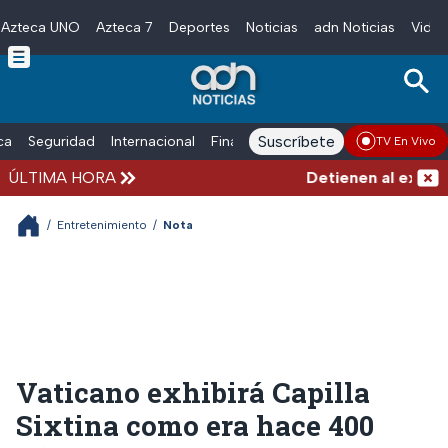
Azteca UNO
Azteca 7
Deportes
Noticias
adn Noticias
Video
Skip to main content
Suscríbete
ica
Seguridad
Internacional
Finanzas
adn Noticias Radio
Esp
TV En Vivo
ÚLTIMA HORA
Detienen al exgober
/
Entretenimiento
/
Nota
Vaticano exhibirá Capilla
Sixtina como era hace 400