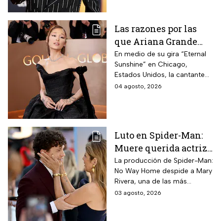
interpretado.
Las razones por las
que Ariana Grande
hará una pausa en su
En medio de su gira “Eternal
Sunshine” en Chicago,
carrera
Estados Unidos, la cantante
informó a sus fanáticos que
04 agosto, 2026
“se alejará de la atención
pública”
Luto en Spider-Man:
Muere querida actriz
por derrame cerebral;
La producción de Spider-Man:
No Way Home despide a Mary
esto se sabe
Rivera, una de las más
queridas actrices que dieron
03 agosto, 2026
vida a un personaje
entrañable en la saga de Tom