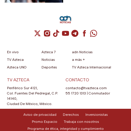
Holland.
Cuenta de X / Twitter (se abre en una nuev
Cuenta de Instagram (se abre en una n
Cuenta de TikTok (se abre en una
Cuenta de YouTube (se abre 
Cuenta de Telegram (se a
Cuenta de Facebook 
Cuenta de Whats
En vivo
Azteca 7
adn Noticias
TV Azteca
Noticias
a más +
Azteca UNO
Deportes
TV Azteca Internacional
TV AZTECA
CONTACTO
Periférico Sur 4121,
contacto@tvazteca.com
Col. Fuentes Del Pedregal, C.P.
55 1720 1313
|
Conmutador
14140,
Ciudad De México, México.
Aviso de privacidad
Derechos
Inversionistas
Promo Espacio
Trabaja con nosotros
Programa de ética, integridad y cumplimiento