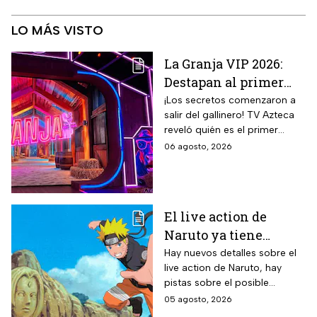
LO MÁS VISTO
La Granja VIP 2026:
Destapan al primer
participante del
¡Los secretos comenzaron a
salir del gallinero! TV Azteca
reality más viral de la
reveló quién es el primer
televisión mexicana
granjero confirmado para la
06 agosto, 2026
segunda temporada del
reality 24/7.
El live action de
Naruto ya tiene
director y así avanza
Hay nuevos detalles sobre el
live action de Naruto, hay
el casting de la
pistas sobre el posible
película
enfoque de la historia y
05 agosto, 2026
quiénes serán los