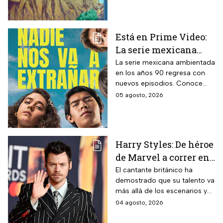
protagonistas de la cinta.
Está en Prime Video:
La serie mexicana
noventera de la que
La serie mexicana ambientada
en los años 90 regresa con
todos están hablando
nuevos episodios. Conoce
y que se ve en un fin
cuándo se estrena, qué
05 agosto, 2026
de semana
pasará tras el impactante final
de la primera temporada y
quiénes vuelven al elenco.
Harry Styles: De héroe
de Marvel a correr en
Chapultepec; las
El cantante británico ha
demostrado que su talento va
apariciones del
más allá de los escenarios y
cantante en el cine
ha llegado a la pantalla
04 agosto, 2026
grande. conoce los
personajes que ha