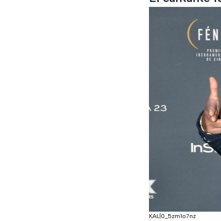
KAL|0_5zm1o7nz