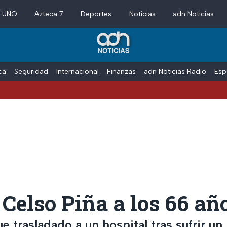
a UNO
Azteca 7
Deportes
Noticias
adn Noticias
ica
Seguridad
Internacional
Finanzas
adn Noticias Radio
Esp
 Celso Piña a los 66 añ
ue trasladado a un hospital tras sufrir un 