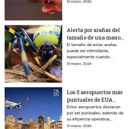
ciencia explica por qué ocurre
31 marzo, 2026
este fenómeno y qué lo
provoca en el cuerpo humano
Alerta por arañas del
tamaño de una mano
que invaden EUA
El tamaño de estas arañas
puede ser intimidante,
especialmente cuando
aparecen cerca de viviendas,
31 marzo, 2026
jardines o techos en
vecindarios de Estados
Unidos
Los 5 aeropuertos más
puntuales de EUA
para viajar en Semana
Estos aeropuertos destacan
por ser puntuales, además de
Santa
su eficiencia operativa,
gestión del flujo de pasajeros
31 marzo, 2026