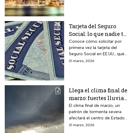
y capacidad para minimizar
retrasos
Tarjeta del Seguro
Social: lo que nadie te
cuenta sobre cómo
Conoce cómo solicitar por
primera vez la tarjeta del
obtenerla o
Seguro Social en EE.UU., qué
reemplazarla
hacer para reemplazarla y
31 marzo, 2026
cómo actualizar tu
información correctamente
Llega el clima final de
marzo: fuertes lluvias
y riesgo de
El clima final de marzo, un
patrón de tormenta severa
inundaciones en EUA
afectará el centro de Estados
Unidos esta semana, dejará
31 marzo, 2026
con lluvias intensas, granizo y