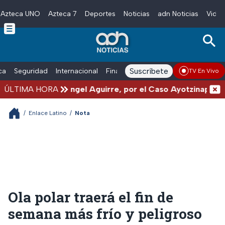
Azteca UNO
Azteca 7
Deportes
Noticias
adn Noticias
Video
Skip to main content
Suscríbete
ica
Seguridad
Internacional
Finanzas
adn Noticias Radio
Esp
TV En Vivo
de Guerrero, Ángel Aguirre, por el Caso Ayotzinapa
ÚLTIMA HORA
/
Enlace Latino
/
Nota
Ola polar traerá el fin de
semana más frío y peligroso