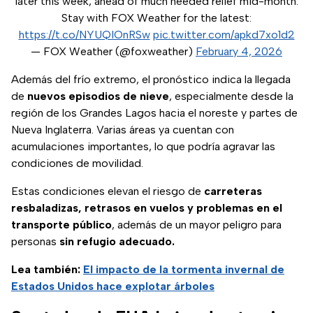
later this week, ahead of much needed relief mid-month.
Stay with FOX Weather for the latest:
https://t.co/NYUQIOnRSw
pic.twitter.com/apkd7xo1d2
— FOX Weather (@foxweather)
February 4, 2026
Además del frío extremo, el pronóstico indica la llegada
de
nuevos episodios de nieve
, especialmente desde la
región de los Grandes Lagos hacia el noreste y partes de
Nueva Inglaterra. Varias áreas ya cuentan con
acumulaciones importantes, lo que podría agravar las
condiciones de movilidad.
Estas condiciones elevan el riesgo de
carreteras
resbaladizas, retrasos en vuelos y problemas en el
transporte público
, además de un mayor peligro para
personas
sin refugio adecuado.
Lea también:
El impacto de la tormenta invernal de
Estados Unidos hace explotar árboles