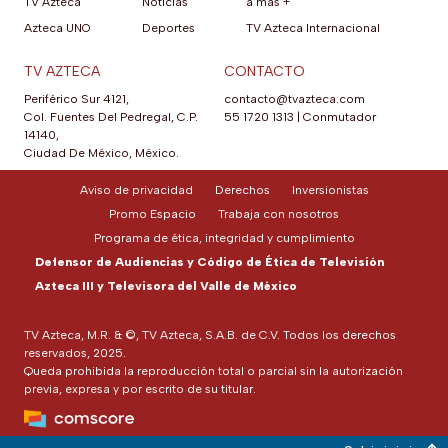
TV Azteca
Noticias
a más +
Azteca UNO
Deportes
TV Azteca Internacional
TV AZTECA
CONTACTO
Periférico Sur 4121,
contacto@tvazteca.com
Col. Fuentes Del Pedregal, C.P.
55 1720 1313
|
Conmutador
14140,
Ciudad De México, México.
Aviso de privacidad
Derechos
Inversionistas
Promo Espacio
Trabaja con nosotros
Programa de ética, integridad y cumplimiento
Defensor de Audiencias y Código de Ética de Televisión
Azteca III y Televisora del Valle de México
TV Azteca, M.R. & ©, TV Azteca, S.A.B. de C.V. Todos los derechos
reservados, 2025.
Queda prohibida la reproducción total o parcial sin la autorización
previa, expresa y por escrito de su titular.