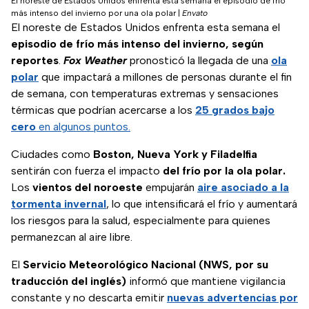
El noreste de Estados Unidos enfrenta esta semana el episodio de frío
más intenso del invierno por una ola polar
|
Envato
El noreste de Estados Unidos enfrenta esta semana el
episodio de frío más intenso del invierno, según
reportes
.
Fox Weather
pronosticó la llegada de una
ola
polar
que impactará a millones de personas durante el fin
de semana, con temperaturas extremas y sensaciones
térmicas que podrían acercarse a los
25 grados bajo
cero
en algunos puntos.
Ciudades como
Boston, Nueva York y Filadelfia
sentirán con fuerza el impacto
del frío por la ola polar.
Los
vientos del noroeste
empujarán
aire asociado a la
tormenta invernal
, lo que intensificará el frío y aumentará
los riesgos para la salud, especialmente para quienes
permanezcan al aire libre.
El
Servicio Meteorológico Nacional (NWS, por su
traducción del inglés)
informó que mantiene vigilancia
constante y no descarta emitir
nuevas
advertencias por