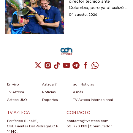
director técnico ante
Selección Mexicana
Colombia, pero ya oficializó la
que debutará con
fecha de su primer encuentro
04 agosto, 2026
Colombia, Perú y
contra Estados Unidos, el
EUA?
máximo rival de la zona para
México
Cuenta de X / Twitter (se abre en una nuev
Cuenta de Instagram (se abre en una n
Cuenta de TikTok (se abre en una
Cuenta de YouTube (se abre 
Cuenta de Telegram (se a
Cuenta de Facebook 
Cuenta de Whats
En vivo
Azteca 7
adn Noticias
TV Azteca
Noticias
a más +
Azteca UNO
Deportes
TV Azteca Internacional
TV AZTECA
CONTACTO
Periférico Sur 4121,
contacto@tvazteca.com
Col. Fuentes Del Pedregal, C.P.
55 1720 1313
|
Conmutador
14140,