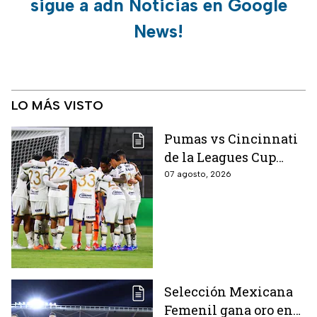
sigue a adn Noticias en Google
News!
LO MÁS VISTO
Pumas vs Cincinnati
de la Leagues Cup
2026 es pospuesto
07 agosto, 2026
hasta nuevo aviso
Selección Mexicana
Femenil gana oro en