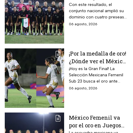
Juegos
Con este resultado, el
conjunto nacional amplió su
Centroamericanos; el
dominio con cuatro preseas
camino de México a la
doradas de forma
06 agosto, 2026
gloria
consecutiva
¡Por la medalla de oro!
¿Dónde ver el México
vs Colombia Femenil?
¡Hoy es la Gran Final! La
Selección Mexicana Femenil
Así puedes seguir la
Sub 23 busca el oro ante
Gran Final EN VIVO
Colombia en los Juegos
06 agosto, 2026
Centroamericanos y del
Caribe Santo Domingo 2026.
México Femenil va
por el oro en Juegos
La escuadra mexicana ya