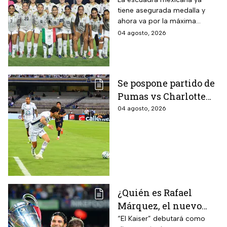
Centroamericanos; ya
tiene asegurada medalla y
conoce a su rival
ahora va por la máxima
presea en los Juegos
04 agosto, 2026
Centroamericanos
Se pospone partido de
Pumas vs Charlotte
FC en el inicio de la
04 agosto, 2026
Leagues Cup 2026
¿Quién es Rafael
Márquez, el nuevo
entrenador de la
“El Kaiser” debutará como