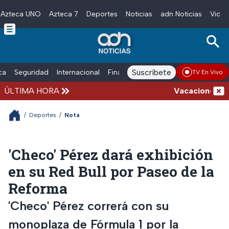
Azteca UNO
Azteca 7
Deportes
Noticias
adn Noticias
Video
Skip to main content
Suscríbete
ica
Seguridad
Internacional
Finanzas
adn Noticias Radio
Esp
TV En Vivo
ÚLTIMA HORA
Vacaciones de ve
/
Deportes
/
Nota
'Checo' Pérez dará exhibición
en su Red Bull por Paseo de la
Reforma
'Checo' Pérez correrá con su
monoplaza de Fórmula 1 por la