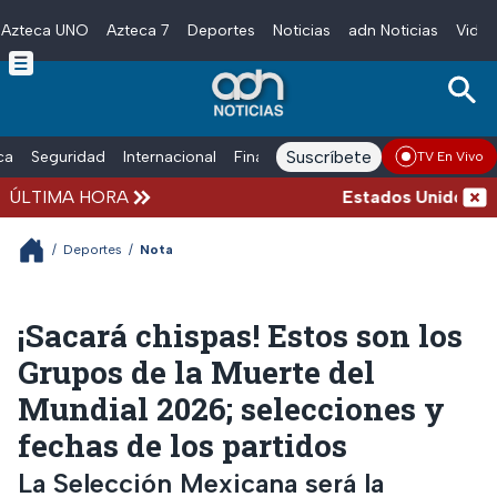
Azteca UNO
Azteca 7
Deportes
Noticias
adn Noticias
Video
Skip to main content
Suscríbete
ica
Seguridad
Internacional
Finanzas
adn Noticias Radio
Esp
TV En Vivo
ÚLTIMA HORA
Estados Unidos suspe
/
Deportes
/
Nota
¡Sacará chispas! Estos son los
Grupos de la Muerte del
Mundial 2026; selecciones y
fechas de los partidos
La Selección Mexicana será la