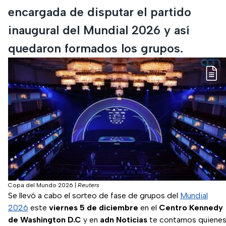
encargada de disputar el partido
inaugural del Mundial 2026 y así
quedaron formados los grupos.
Copa del Mundo 2026
|
Reuters
Se llevó a cabo el sorteo de fase de grupos del
Mundial
2026
este
viernes 5 de diciembre
en el
Centro Kennedy
de Washington
D.C
y en
adn Noticias
te contamos quiene