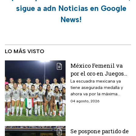
sigue a adn Noticias en Google
News!
LO MÁS VISTO
México Femenil va
por el oro en Juegos
Centroamericanos; ya
La escuadra mexicana ya
tiene asegurada medalla y
conoce a su rival
ahora va por la máxima
presea en los Juegos
04 agosto, 2026
Centroamericanos
Se pospone partido de