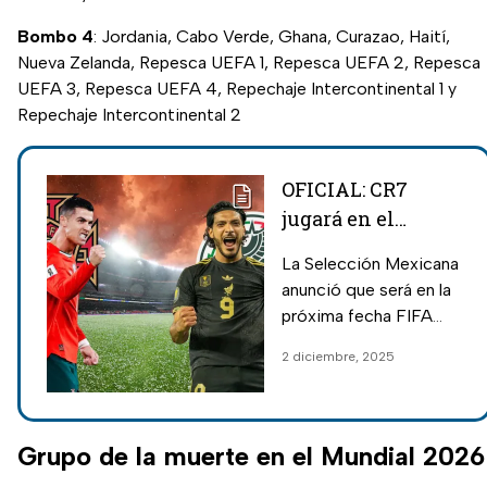
Bombo 4
: Jordania, Cabo Verde, Ghana, Curazao, Haití,
Nueva Zelanda, Repesca UEFA 1, Repesca UEFA 2, Repesca
UEFA 3, Repesca UEFA 4, Repechaje Intercontinental 1 y
Repechaje Intercontinental 2
OFICIAL: CR7
jugará en el
Azteca contra la
La Selección Mexicana
Selección; fecha
anunció que será en la
del México vs
próxima fecha FIFA
Portugal
que se lleve a cabo el
2 diciembre, 2025
México vs Portugal y el
México vs Bélgica de
cara al Mundial 2026.
Grupo de la muerte en el Mundial 2026