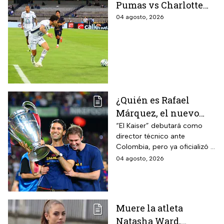
Pumas vs Charlotte
FC en el inicio de la
04 agosto, 2026
Leagues Cup 2026
¿Quién es Rafael
Márquez, el nuevo
entrenador de la
“El Kaiser” debutará como
director técnico ante
Selección Mexicana
Colombia, pero ya oficializó la
que debutará con
fecha de su primer encuentro
04 agosto, 2026
Colombia, Perú y
contra Estados Unidos, el
EUA?
máximo rival de la zona para
México
Muere la atleta
Natasha Ward,