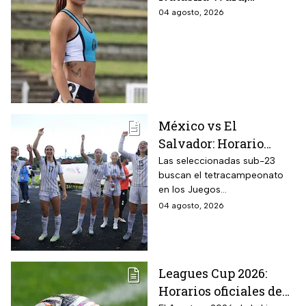
promesa del atletismo
04 agosto, 2026
mundial a los 21 años
de edad
México vs El
Salvador: Horario
oficial y dónde ver la
Las seleccionadas sub-23
buscan el tetracampeonato
semifinal de la
en los Juegos
femenil en los Juegos
Centroamericanos y del
04 agosto, 2026
Centroamericanos
Caribe 2026; te contamos
2026
todos los detalles
Leagues Cup 2026:
Horarios oficiales de