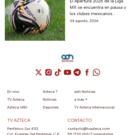
los partidos de la Liga
El Apertura 2026 de la Liga
MX se encuentra en pausa y
MX vs MLS de la Fase
los clubes mexicanos
1
competirán en el torneo
03 agosto, 2026
internacional contra la MLS
Cuenta de X / Twitter (se abre en una nuev
Cuenta de Instagram (se abre en una n
Cuenta de TikTok (se abre en una
Cuenta de YouTube (se abre 
Cuenta de Telegram (se a
Cuenta de Facebook 
Cuenta de Whats
En vivo
Azteca 7
adn Noticias
TV Azteca
Noticias
a más +
Azteca UNO
Deportes
TV Azteca Internacional
TV AZTECA
CONTACTO
Periférico Sur 4121,
contacto@tvazteca.com
Col. Fuentes Del Pedregal, C.P.
55 1720 1313
|
Conmutador