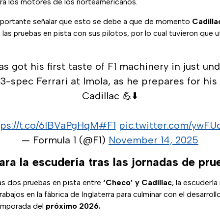
cará los motores de los norteamericanos.
mportante señalar que esto se debe a que de momento
Cadilla
las pruebas en pista con sus pilotos, por lo cual tuvieron que ut
s got his first taste of F1 machinery in just un
3-spec Ferrari at Imola, as he prepares for his
Cadillac 💪⬇️
tps://t.co/6IBVaPgHqM
#F1
pic.twitter.com/ywFU
— Formula 1 (@F1)
November 14, 2025
ra la escudería tras las jornadas de pr
as dos pruebas en pista entre
‘Checo’ y Cadillac
, la escuderí
abajos en la fábrica de Inglaterra para culminar con el desarroll
temporada del
próximo 2026.