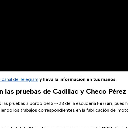
o canal de Telegram
y lleva la información en tus manos.
 las pruebas de Cadillac y Checo Pérez
ó las pruebas a bordo del SF-23 de la escudería
Ferrari
, pues 
ciendo los trabajos correspondientes en la fabricación del mo