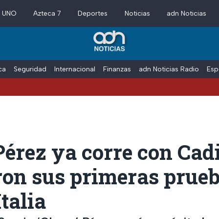
a UNO
Azteca 7
Deportes
Noticias
adn Noticias
ica
Seguridad
Internacional
Finanzas
adn Noticias Radio
Esp
érez ya corre con Cadi
ron sus primeras prue
Italia