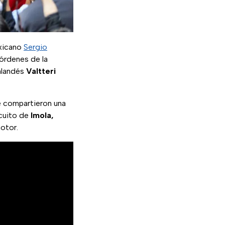
exicano
Sergio
 órdenes de la
inlandés
Valtteri
e compartieron una
rcuito de
Imola,
otor.