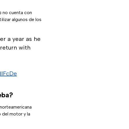
c
no cuenta con
ilizar algunos de los
der a year as he
 return with
dlFcDe
ueba?
a norteamericana
o del motor y la