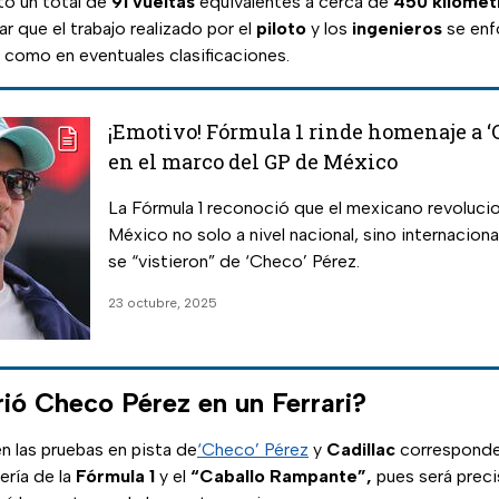
tó un total de
91
vueltas
equivalentes a cerca de
450 kilómet
 que el trabajo realizado por el
piloto
y los
ingenieros
se enf
í como en eventuales clasificaciones.
¡Emotivo! Fórmula 1 rinde homenaje a ‘
en el marco del GP de México
La Fórmula 1 reconoció que el mexicano revoluci
México no solo a nivel nacional, sino internacion
se “vistieron” de ‘Checo’ Pérez.
23 octubre, 2025
rió Checo Pérez en un Ferrari?
en las pruebas en pista de
‘Checo’ Pérez
y
Cadillac
corresponde
ería de la
Fórmula 1
y el
“Caballo Rampante”,
pues será prec