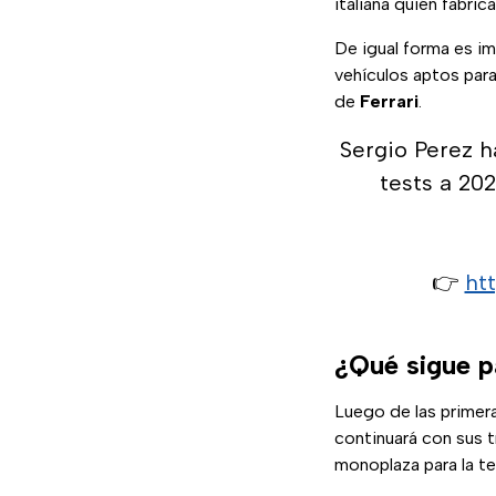
italiana quién fabri
De igual forma es i
vehículos aptos para 
de
Ferrari
.
Sergio Perez ha
tests a 202
👉
ht
¿Qué sigue pa
Luego de las primer
continuará con sus tr
monoplaza para la 