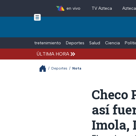
en vivo
TV Azteca
Aztec
Skip to main content
Tiempo Libre
Entretenimiento
Deportes
Salud
Ciencia
Polít
ÚLTIMA HORA
/
Deportes
/
Nota
Checo P
así fue
Imola, 