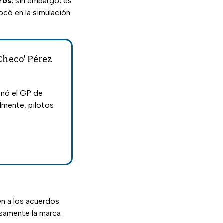
ros
, sin embargo, es
ocó en la simulación
Checo’ Pérez
onó el GP de
almente; pilotos
n a los acuerdos
isamente la marca