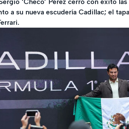
Sergio ‘Checo’ Pérez cerró con éxito las
to a su nueva escudería Cadillac; el tapa
errari.