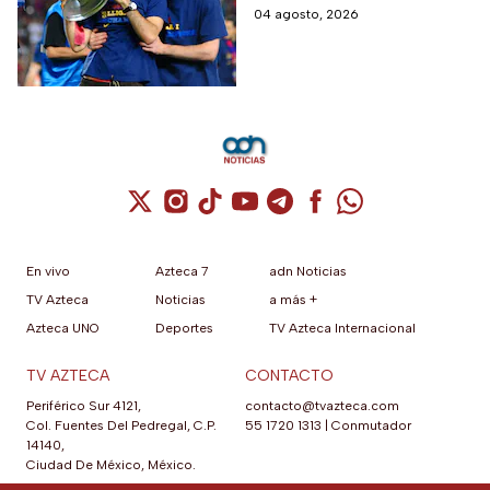
que debutará con
fecha de su primer encuentro
04 agosto, 2026
Colombia, Perú y
contra Estados Unidos, el
EUA?
máximo rival de la zona para
México
Cuenta de X / Twitter (se abre en una nuev
Cuenta de Instagram (se abre en una n
Cuenta de TikTok (se abre en una
Cuenta de YouTube (se abre 
Cuenta de Telegram (se a
Cuenta de Facebook 
Cuenta de Whats
En vivo
Azteca 7
adn Noticias
TV Azteca
Noticias
a más +
Azteca UNO
Deportes
TV Azteca Internacional
TV AZTECA
CONTACTO
Periférico Sur 4121,
contacto@tvazteca.com
Col. Fuentes Del Pedregal, C.P.
55 1720 1313
|
Conmutador
14140,
Ciudad De México, México.