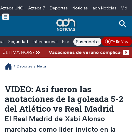
Azteca UNO
Azteca 7
Deportes
Noticias
adn Noticias
Video
Skip to main content
Suscríbete
ica
Seguridad
Internacional
Finanzas
adn Noticias Radio
Esp
TV En Vivo
ÚLTIMA HORA
Vacaciones de verano complicadas: Carr
/
Deportes
/
Nota
VIDEO: Así fueron las
anotaciones de la goleada 5-2
del Atlético vs Real Madrid
El Real Madrid de Xabi Alonso
marchaba como líder invicto en la