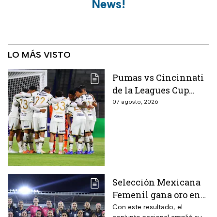
News!
LO MÁS VISTO
Pumas vs Cincinnati
de la Leagues Cup
2026 es pospuesto
07 agosto, 2026
hasta nuevo aviso
Selección Mexicana
Femenil gana oro en
Juegos
Con este resultado, el