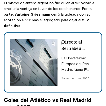
El mismo delantero argentino fue quien al 63’ volvió a
ampliar la ventaja en favor de los colchoneros. Por su
parte
, Antoine Griezmann
cerró la goleada con su
anotación al 90’ más el agregado para dejar el
5-2
definitivo.
¡Directo al
Bernabéu!
Carreras, costos
La Universidad
y cómo estudiar
Europea del Real
en la
Madrid tiene 19
Universidad del
años en operación y
26 septiembre, 2025
Real Madrid
han egresado
estudiantes de más
de 100 países;
conoce las carreras,
Goles del Atlético vs Real Madrid
costos y detalles.