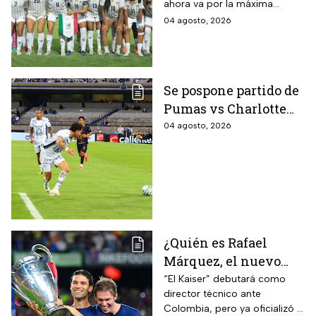
ahora va por la máxima
presea en los Juegos
04 agosto, 2026
Centroamericanos
Se pospone partido de
Pumas vs Charlotte
FC en el inicio de la
04 agosto, 2026
Leagues Cup 2026
¿Quién es Rafael
Márquez, el nuevo
entrenador de la
“El Kaiser” debutará como
director técnico ante
Selección Mexicana
Colombia, pero ya oficializó la