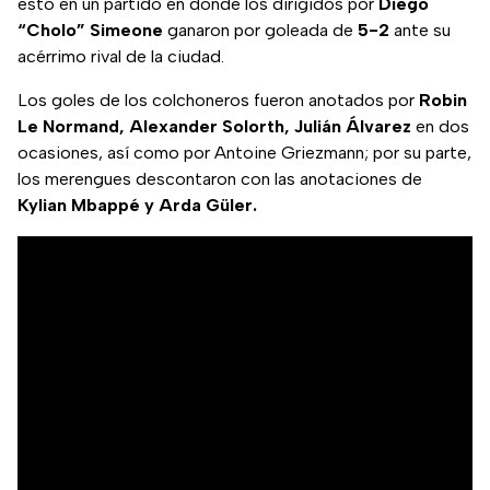
esto en un partido en donde los dirigidos por
Diego
“Cholo” Simeone
ganaron por goleada de
5-2
ante su
acérrimo rival de la ciudad.
Los goles de los colchoneros fueron anotados por
Robin
Le Normand, Alexander Solorth, Julián Álvarez
en dos
ocasiones, así como por Antoine Griezmann; por su parte,
los merengues descontaron con las anotaciones de
Kylian Mbappé y Arda Güler.