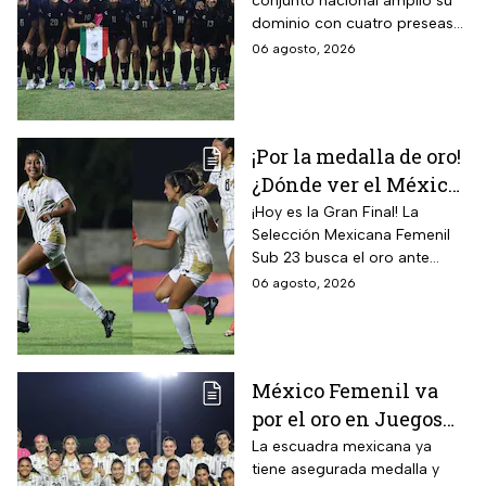
conjunto nacional amplió su
Centroamericanos; el
dominio con cuatro preseas
camino de México a la
doradas de forma
06 agosto, 2026
gloria
consecutiva
¡Por la medalla de oro!
¿Dónde ver el México
vs Colombia Femenil?
¡Hoy es la Gran Final! La
Selección Mexicana Femenil
Así puedes seguir la
Sub 23 busca el oro ante
Gran Final EN VIVO
Colombia en los Juegos
06 agosto, 2026
Centroamericanos y del
Caribe Santo Domingo 2026.
México Femenil va
por el oro en Juegos
Centroamericanos; ya
La escuadra mexicana ya
tiene asegurada medalla y
conoce a su rival