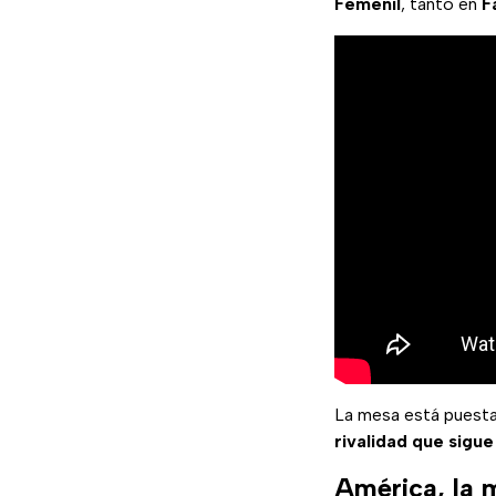
Femenil
, tanto en
F
La mesa está puest
rivalidad que sigu
América, la 