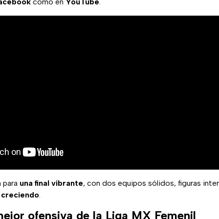
acebook
como en
YouTube
.
a para
una final vibrante
, con dos equipos sólidos, figuras inte
e creciendo
.
mejor ofensiva de la Liga MX Femenil