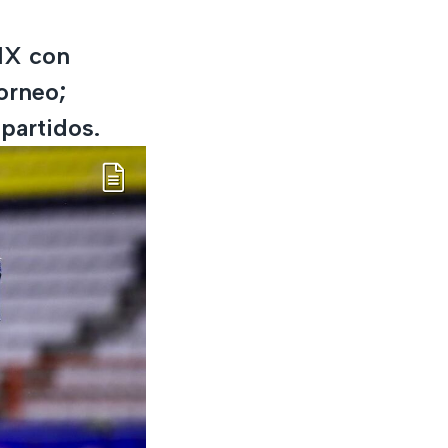
 MX con
orneo;
partidos.