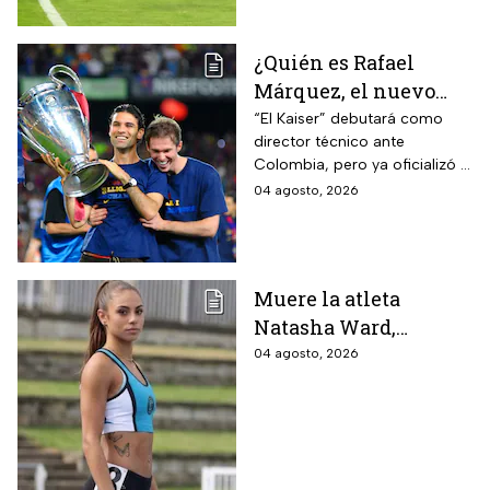
¿Quién es Rafael
Márquez, el nuevo
entrenador de la
“El Kaiser” debutará como
director técnico ante
Selección Mexicana
Colombia, pero ya oficializó la
que debutará con
fecha de su primer encuentro
04 agosto, 2026
Colombia, Perú y
contra Estados Unidos, el
EUA?
máximo rival de la zona para
México
Muere la atleta
Natasha Ward,
promesa del atletismo
04 agosto, 2026
mundial a los 21 años
de edad