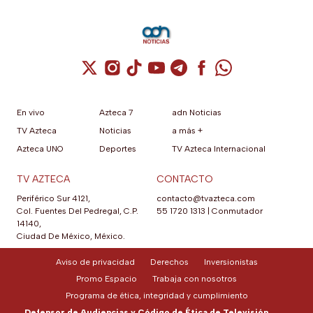
Cuenta de X / Twitter (se abre en una nuev
Cuenta de Instagram (se abre en una n
Cuenta de TikTok (se abre en una
Cuenta de YouTube (se abre 
Cuenta de Telegram (se a
Cuenta de Facebook 
Cuenta de Whats
En vivo
Azteca 7
adn Noticias
TV Azteca
Noticias
a más +
Azteca UNO
Deportes
TV Azteca Internacional
TV AZTECA
CONTACTO
Periférico Sur 4121,
contacto@tvazteca.com
Col. Fuentes Del Pedregal, C.P.
55 1720 1313
|
Conmutador
14140,
Ciudad De México, México.
Aviso de privacidad
Derechos
Inversionistas
Promo Espacio
Trabaja con nosotros
Programa de ética, integridad y cumplimiento
Defensor de Audiencias y Código de Ética de Televisión