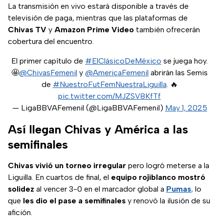
La transmisión en vivo estará disponible a través de
televisión de paga, mientras que las plataformas de
Chivas TV
y
Amazon Prime Video
también ofrecerán
cobertura del encuentro.
El primer capítulo de
#ElClásicoDeMéxico
se juega hoy.
🤩
@ChivasFemenil
y
@AmericaFemenil
abrirán las Semis
de
#NuestroFutFemNuestraLiguilla
. 🔥
pic.twitter.com/MJZSV8KfTf
— LigaBBVAFemenil (@LigaBBVAFemenil)
May 1, 2025
Así llegan Chivas y América a las
semifinales
Chivas vivió un torneo irregular
pero logró meterse a la
Liguilla. En cuartos de final, el
equipo rojiblanco mostró
solidez
al vencer 3-0 en el marcador global a
Pumas
,
lo
que
les dio el pase a semifinales
y renovó la ilusión de su
afición.