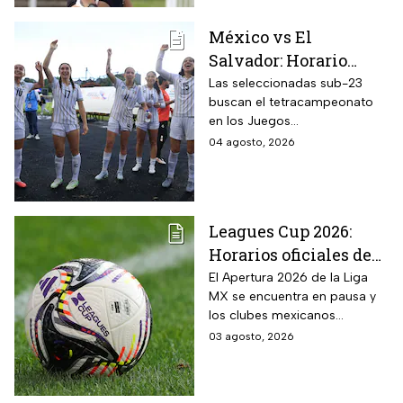
México vs El
Salvador: Horario
oficial y dónde ver la
Las seleccionadas sub-23
buscan el tetracampeonato
semifinal de la
en los Juegos
femenil en los Juegos
Centroamericanos y del
04 agosto, 2026
Centroamericanos
Caribe 2026; te contamos
2026
todos los detalles
Leagues Cup 2026:
Horarios oficiales de
los partidos de la Liga
El Apertura 2026 de la Liga
MX se encuentra en pausa y
MX vs MLS de la Fase
los clubes mexicanos
1
competirán en el torneo
03 agosto, 2026
internacional contra la MLS