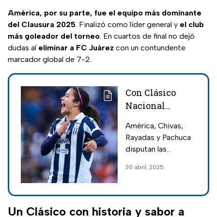
América, por su parte, fue el equipo más dominante
del Clausura 2025
. Finalizó como líder general y
el club
más goleador del torneo
. En cuartos de final no dejó
dudas al
eliminar a FC Juárez
con un contundente
marcador global de 7-2.
Con Clásico
Nacional
incluido, todos
América, Chivas,
los detalles de
Rayadas y Pachuca
las semifinales
disputan las
de la Liga MX
semifinales del
30 abril, 2025
Femenil
Clausura 2025 de la
Liga MX Femenil;
conoce cruces,
fechas y todos los
Un Clásico con historia y sabor a