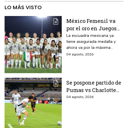
LO MÁS VISTO
México Femenil va
por el oro en Juegos
Centroamericanos; ya
La escuadra mexicana ya
tiene asegurada medalla y
conoce a su rival
ahora va por la máxima
presea en los Juegos
04 agosto, 2026
Centroamericanos
Se pospone partido de
Pumas vs Charlotte
FC en el inicio de la
04 agosto, 2026
Leagues Cup 2026