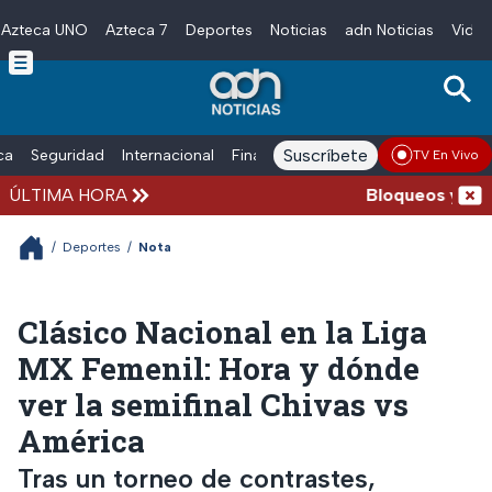
Azteca UNO
Azteca 7
Deportes
Noticias
adn Noticias
Video
Skip to main content
Suscríbete
ica
Seguridad
Internacional
Finanzas
adn Noticias Radio
Esp
TV En Vivo
ÚLTIMA HORA
Bloqueos y accid
/
Deportes
/
Nota
Clásico Nacional en la Liga
MX Femenil: Hora y dónde
ver la semifinal Chivas vs
América
Tras un torneo de contrastes,