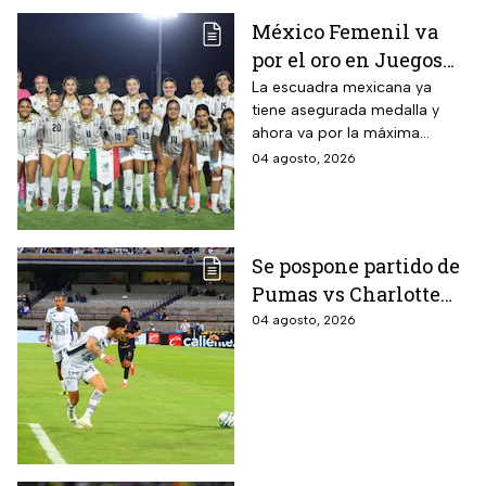
México Femenil va
por el oro en Juegos
Centroamericanos; ya
La escuadra mexicana ya
tiene asegurada medalla y
conoce a su rival
ahora va por la máxima
presea en los Juegos
04 agosto, 2026
Centroamericanos
Se pospone partido de
Pumas vs Charlotte
FC en el inicio de la
04 agosto, 2026
Leagues Cup 2026