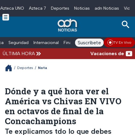
Azteca UNO
Azteca 7
Deportes
Noticias
adn Noticias
Video
Skip to main content
Suscríbete
ica
Seguridad
Internacional
Finanzas
adn Noticias Radio
Esp
TV En Vivo
ÚLTIMA HORA
Vacaciones de verano 
/
Deportes
/
Nota
Dónde y a qué hora ver el
América vs Chivas EN VIVO
en octavos de final de la
Concachampions
Te explicamos tdo lo que debes