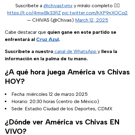
Suscríbete a
@chivastvmx
y míralo completo 👉🏻
https://t.co/4mwBk33fjZ
pic.twitter.com/hXP9nXOCq2
— CHIVAS (@Chivas)
March 12, 2025
Cabe destacar que
quien gane en este partido se
enfrentará al
Cruz Azul
.
Suscríbete a nuestro
canal de WhatsApp
y
lleva la
información en la palma de tu mano.
¿A qué hora juega América vs Chivas
HOY?
Fecha: miércoles 12 de marzo 2025
Horario: 20:30 horas (centro de México)
Sede: Estadio Ciudad de los Deportes, CDMX
¿Dónde ver América vs Chivas EN
VIVO?