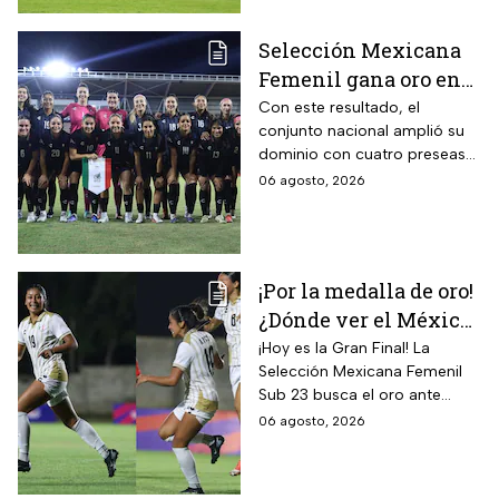
Selección Mexicana
Femenil gana oro en
Juegos
Con este resultado, el
conjunto nacional amplió su
Centroamericanos; el
dominio con cuatro preseas
camino de México a la
doradas de forma
06 agosto, 2026
gloria
consecutiva
¡Por la medalla de oro!
¿Dónde ver el México
vs Colombia Femenil?
¡Hoy es la Gran Final! La
Selección Mexicana Femenil
Así puedes seguir la
Sub 23 busca el oro ante
Gran Final EN VIVO
Colombia en los Juegos
06 agosto, 2026
Centroamericanos y del
Caribe Santo Domingo 2026.