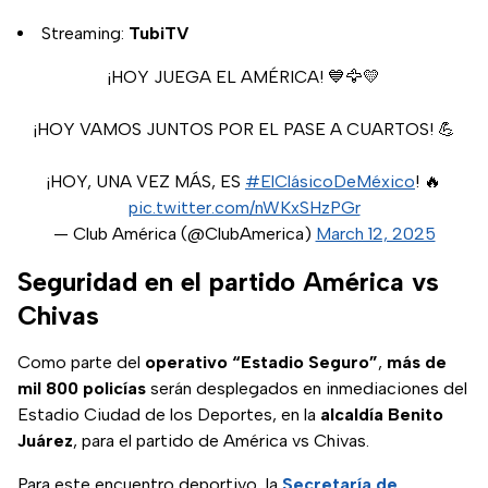
Streaming:
TubiTV
¡HOY JUEGA EL AMÉRICA! 💙🦅💛
¡HOY VAMOS JUNTOS POR EL PASE A CUARTOS! 💪
¡HOY, UNA VEZ MÁS, ES
#ElClásicoDeMéxico
! 🔥
pic.twitter.com/nWKxSHzPGr
— Club América (@ClubAmerica)
March 12, 2025
Seguridad en el partido América vs
Chivas
Como parte del
operativo “Estadio Seguro”
,
más de
mil 800 policías
serán desplegados en inmediaciones del
Estadio Ciudad de los Deportes, en la
alcaldía Benito
Juárez
, para el partido de América vs Chivas.
Para este encuentro deportivo, la
Secretaría de