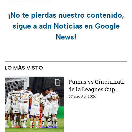
¡No te pierdas nuestro contenido,
sigue a adn Noticias en Google
News!
LO MÁS VISTO
Pumas vs Cincinnati
de la Leagues Cup
2026 es pospuesto
07 agosto, 2026
hasta nuevo aviso