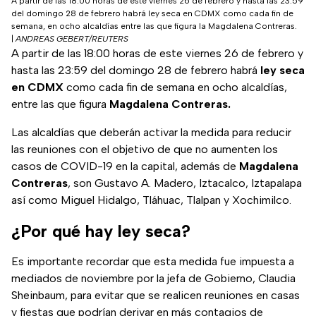
A partir de las 18:00 horas de este viernes 26 de febrero y hasta las 23:59
del domingo 28 de febrero habrá ley seca en CDMX como cada fin de
semana, en ocho alcaldías entre las que figura la Magdalena Contreras.
|
ANDREAS GEBERT/REUTERS
A partir de las 18:00 horas de este viernes 26 de febrero y
hasta las 23:59 del domingo 28 de febrero habrá
ley seca
en CDMX
como cada fin de semana en ocho alcaldías,
entre las que figura
Magdalena Contreras.
Las alcaldías que deberán activar la medida para reducir
las reuniones con el objetivo de que no aumenten los
casos de COVID-19 en la capital, además de
Magdalena
Contreras
, son Gustavo A. Madero, Iztacalco, Iztapalapa
así como Miguel Hidalgo, Tláhuac, Tlalpan y Xochimilco.
¿Por qué hay ley seca?
Es importante recordar que esta medida fue impuesta a
mediados de noviembre por la jefa de Gobierno, Claudia
Sheinbaum, para evitar que se realicen reuniones en casas
y fiestas que podrían derivar en más contagios de