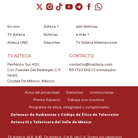
Cuenta de X / Twitter (se abre en una nuev
Cuenta de Instagram (se abre en una n
Cuenta de TikTok (se abre en una
Cuenta de YouTube (se abre 
Cuenta de Telegram (se a
Cuenta de Facebook 
Cuenta de Whats
En vivo
Azteca 7
adn Noticias
TV Azteca
Noticias
a más +
Azteca UNO
Deportes
TV Azteca Internacional
TV AZTECA
CONTACTO
Periférico Sur 4121,
contacto@tvazteca.com
Col. Fuentes Del Pedregal, C.P.
55 1720 1313
|
Conmutador
14140,
Ciudad De México, México.
Aviso de privacidad
Derechos
Inversionistas
Promo Espacio
Trabaja con nosotros
Programa de ética, integridad y cumplimiento
Defensor de Audiencias y Código de Ética de Televisión
Azteca III y Televisora del Valle de México
TV Azteca, M.R. & ©, TV Azteca, S.A.B. de C.V. Todos los derechos