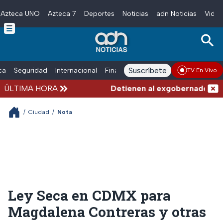
Azteca UNO
Azteca 7
Deportes
Noticias
adn Noticias
Video
Skip to main content
Suscríbete
ica
Seguridad
Internacional
Finanzas
adn Noticias Radio
Esp
TV En Vivo
ÚLTIMA HORA
Detienen al exgobernador de Gu
/
Ciudad
/
Nota
Ley Seca en CDMX para
Magdalena Contreras y otras