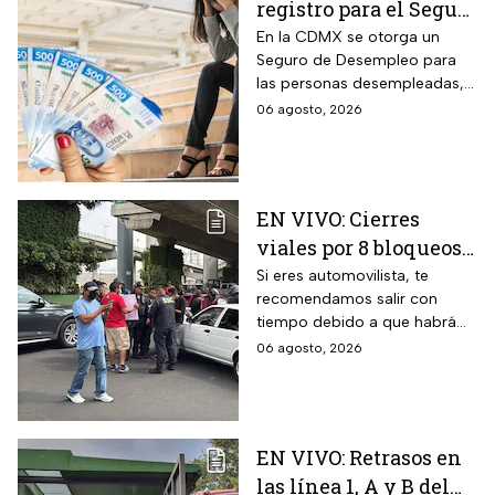
registro para el Seguro
de Desempleo en
En la CDMX se otorga un
Seguro de Desempleo para
CDMX que da 3 mil
las personas desempleadas,
566 pesos
así que si perdiste tu trabajo
06 agosto, 2026
te decimos cómo inscribirte
para recibir el apoyo.
EN VIVO: Cierres
viales por 8 bloqueos
en CDMX hoy
Si eres automovilista, te
recomendamos salir con
tiempo debido a que habrá
cierres viales por
06 agosto, 2026
manifestaciones y bloqueos
en varias alcaldías de CDMX.
EN VIVO: Retrasos en
las línea 1, A y B del