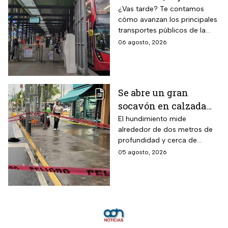
Metro CDMX;
¿Vas tarde? Te contamos
cómo avanzan los principales
Metrobús sin
transportes públicos de la
contratiempos hoy
capital durante este jueves.
06 agosto, 2026
jueves 6 de agosto
Se abre un gran
socavón en calzada
Taxqueña tras paso de
El hundimiento mide
alrededor de dos metros de
Trolebús
profundidad y cerca de
cuatro metros de diámetro.
05 agosto, 2026