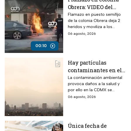
Obrera: VIDEO del
siniestro en puesto
Flamazo en puesto semifijo
de la colonia Obrera deja 2
semifijo que dejó
heridos y moviliza a los
heridos
servicios de emergencia en
06 agosto, 2026
Isabel la Católica y
Chimalpopoca.
00:10
Hay partículas
contaminantes en el
ambiente; así está la
La contaminación ambiental
provoca daños a la salud y
calidad del aire hoy
por ello en la CDMX se
en CDMX
monitorea la calidad del aire
06 agosto, 2026
para en caso de ser necesario
activar la Fase 1 de
Contingencia Ambiental.
Única fecha de