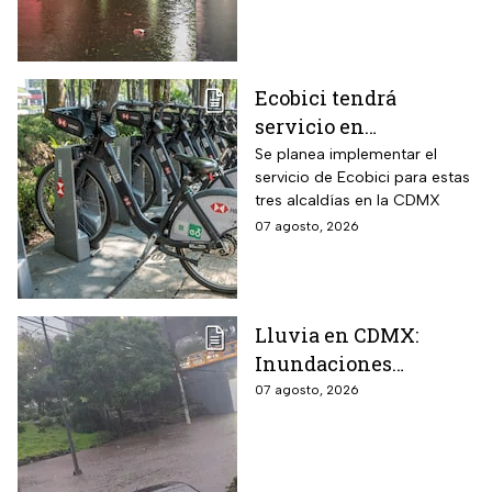
viernes 7 de agosto
lluvias
Ecobici tendrá
servicio en
Iztapalapa, Tlalpan e
Se planea implementar el
servicio de Ecobici para estas
Iztacalco; preparan
tres alcaldías en la CDMX
nuevas estaciones
07 agosto, 2026
Lluvia en CDMX:
Inundaciones
colapsan Periférico
07 agosto, 2026
sur; hay caos y
encharcamientos
severos