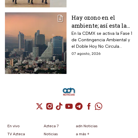
Hay ozono en el
ambiente; así esta la
calidad del aire en
En la CDMX se activa la Fase 1
de Contingencia Ambiental y
CDMX hoy
el Doble Hoy No Circula
cuando hay altos índices de
07 agosto, 2026
contaminación.
Cuenta de X / Twitter (se abre en una nuev
Cuenta de Instagram (se abre en una n
Cuenta de TikTok (se abre en una
Cuenta de YouTube (se abre 
Cuenta de Telegram (se a
Cuenta de Facebook 
Cuenta de Whats
En vivo
Azteca 7
adn Noticias
TV Azteca
Noticias
a más +