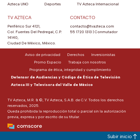
Azteca UNO
Deportes
TV Azteca Internacional
TV AZTECA
CONTACTO
Periférico Sur 4121,
contacto@tvazteca.com
Col. Fuentes Del Pedregal, C.P.
55 1720 1313
|
Conmutador
14140,
Ciudad De México, México.
Aviso de privacidad
Derechos
Inversionistas
Promo Espacio
Trabaja con nosotros
Programa de ética, integridad y cumplimiento
Defensor de Audiencias y Código de Ética de Televisión
Azteca III y Televisora del Valle de México
TV Azteca, M.R. & ©, TV Azteca, S.A.B. de C.V. Todos los derechos
reservados, 2025.
Queda prohibida la reproducción total o parcial sin la autorización
previa, expresa y por escrito de su titular.
Subir inicio