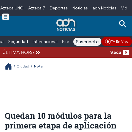
Azteca UNO
Azteca 7
Deportes
Noticias
adn Noticias
Video
Skip to main content
Suscríbete
ica
Seguridad
Internacional
Finanzas
adn Noticias Radio
Esp
TV En Vivo
ÚLTIMA HORA
Vacaciones d
/
Ciudad
/
Nota
Quedan 10 módulos para la
primera etapa de aplicación