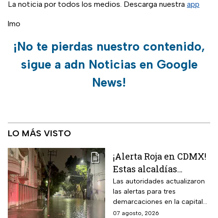
La noticia por todos los medios. Descarga nuestra
app
lmo
¡No te pierdas nuestro contenido,
sigue a adn Noticias en Google
News!
LO MÁS VISTO
¡Alerta Roja en CDMX!
Estas alcaldías
registran lluvias
Las autoridades actualizaron
las alertas para tres
intensas e
demarcaciones en la capital
inundaciones este
del país por las intensas
07 agosto, 2026