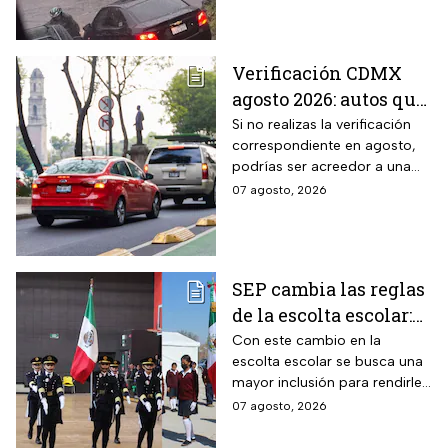
Verificación CDMX
agosto 2026: autos que
deben hacer el
Si no realizas la verificación
correspondiente en agosto,
trámite y posibles
podrías ser acreedor a una
multas
sanción económica
07 agosto, 2026
SEP cambia las reglas
de la escolta escolar:
¿cómo se elegirá a los
Con este cambio en la
escolta escolar se busca una
alumnos a partir de
mayor inclusión para rendirle
ahora?
honores a la bandera
07 agosto, 2026