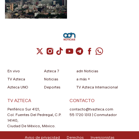
contaminación.
Cuenta de X / Twitter (se abre en una nuev
Cuenta de Instagram (se abre en una n
Cuenta de TikTok (se abre en una
Cuenta de YouTube (se abre 
Cuenta de Telegram (se a
Cuenta de Facebook 
Cuenta de Whats
En vivo
Azteca 7
adn Noticias
TV Azteca
Noticias
a más +
Azteca UNO
Deportes
TV Azteca Internacional
TV AZTECA
CONTACTO
Periférico Sur 4121,
contacto@tvazteca.com
Col. Fuentes Del Pedregal, C.P.
55 1720 1313
|
Conmutador
14140,
Ciudad De México, México.
Aviso de privacidad
Derechos
Inversionistas