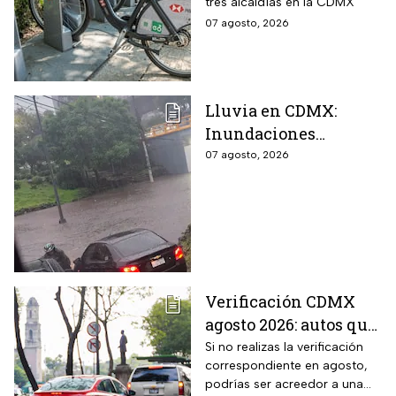
tres alcaldías en la CDMX
nuevas estaciones
07 agosto, 2026
Lluvia en CDMX:
Inundaciones
colapsan Periférico
07 agosto, 2026
sur; hay caos y
encharcamientos
severos
Verificación CDMX
agosto 2026: autos que
deben hacer el
Si no realizas la verificación
correspondiente en agosto,
trámite y posibles
podrías ser acreedor a una
multas