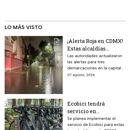
LO MÁS VISTO
¡Alerta Roja en CDMX!
Estas alcaldías
registran lluvias
Las autoridades actualizaron
las alertas para tres
intensas e
demarcaciones en la capital
inundaciones este
del país por las intensas
07 agosto, 2026
viernes 7 de agosto
lluvias
Ecobici tendrá
servicio en
Iztapalapa, Tlalpan e
Se planea implementar el
servicio de Ecobici para estas
Iztacalco; preparan