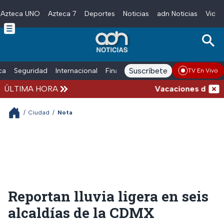
Azteca UNO
Azteca 7
Deportes
Noticias
adn Noticias
Video
Skip to main content
Suscríbete
ica
Seguridad
Internacional
Finanzas
adn Noticias Radio
Esp
TV En Vivo
ÚLTIMA HORA
Vacaciones de verano
/
Ciudad
/
Nota
Reportan lluvia ligera en seis
alcaldías de la CDMX