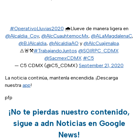
#OperativoLluvias2020
🌧️Llueve de manera ligera en
@Alcaldia_Coy
,
@AlcCuauhtemocMx
,
@ALaMagdalenaC
,
@BJAlcaldia
,
@AlcaldiaAO
y
@AlcCuajimalpa
.
⚠️🚨⚒️
#TrabajandoJuntos
@SGIRPC_CDMX
@SacmexCDMX
#C5
— C5 CDMX (@C5_CDMX)
September 21, 2020
La noticia continúa, mantenla encendida. ¡Descarga
nuestra
app
!
pfp
¡No te pierdas nuestro contenido,
sigue a adn Noticias en Google
News!