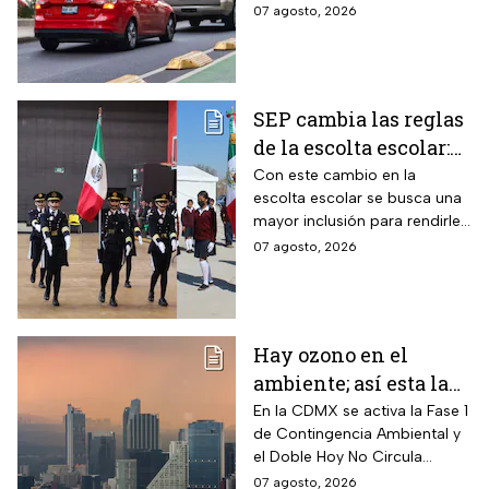
sanción económica
07 agosto, 2026
SEP cambia las reglas
de la escolta escolar:
¿cómo se elegirá a los
Con este cambio en la
escolta escolar se busca una
alumnos a partir de
mayor inclusión para rendirle
ahora?
honores a la bandera
07 agosto, 2026
Hay ozono en el
ambiente; así esta la
calidad del aire en
En la CDMX se activa la Fase 1
de Contingencia Ambiental y
CDMX hoy
el Doble Hoy No Circula
cuando hay altos índices de
07 agosto, 2026