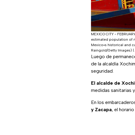
MEXICO CITY - FEBRUARY 14
estimated population of mor
Mexico«s historical and cu
Raingold/Getty Images)
|
Luego de permanecer
de la alcaldía Xochi
seguridad.
El alcalde de Xoch
medidas sanitarias y
En los embarcaderos
y Zacapa
, el horari