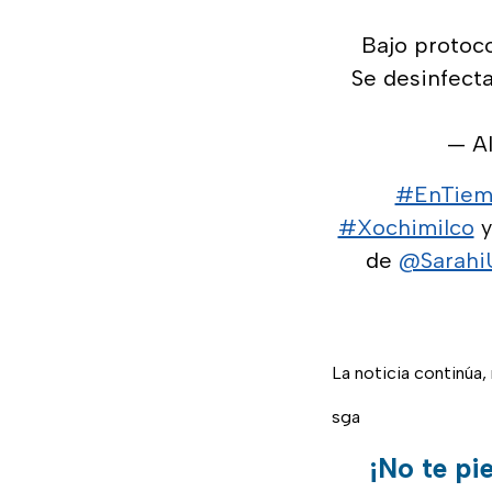
Bajo protoco
Se desinfect
— A
#EnTiem
#Xochimilco
y
de
@Sarahi
La noticia continúa
sga
¡No te pi