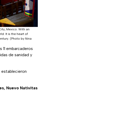
ity, Mexico. With an
d. It is the heart of
century. (Photo by Nina
s 11 embarcaderos
didas de sanidad y
se establecieron
es, Nuevo Nativitas