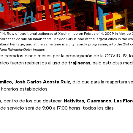
: Row of traditional trajineras at Xochimilco on February 14, 2009 in Mexico C
e that 22 million inhabitants, Mexico City is one of the largest cities in the worl
ltural heritage, and at the same time is a city rapidly progressing into the 21st 
Nina Raingold/Getty Images
 cerrados cinco meses por la propagación de la COVID-19, lo
milco fueron reabiertos al uso de
trajineras
, bajo estrictas me
imilco, José Carlos Acosta Ruiz
, dijo que para la reapertura 
 horarios establecidos.
, dentro de los que destacan
Nativitas, Cuemanco, Las Flor
o de servicio será de 9:00 a 17:00 horas, todos los días.