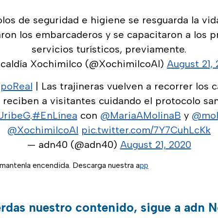
los de seguridad e higiene se resguarda la vida
aron los embarcaderos y se capacitaron a los p
servicios turísticos, previamente.
lcaldía Xochimilco (@XochimilcoAl)
August 21,
poReal
| Las trajineras vuelven a recorrer los 
 reciben a visitantes cuidando el protocolo san
UribeG
.
#EnLínea
con
@MariaAMolinaB
y
@moll
@XochimilcoAl
pic.twitter.com/7Y7CuhLcKk
— adn40 (@adn40)
August 21, 2020
, mantenla encendida. Descarga nuestra a
pp
erdas nuestro contenido, sigue a adn N