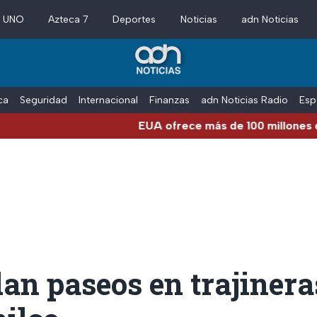
a UNO
Azteca 7
Deportes
Noticias
adn Noticias
ica
Seguridad
Internacional
Finanzas
adn Noticias Radio
Esp
EUA ofrece más de 100 millones de dólares
an paseos en trajinera