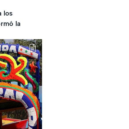
 los
ormó la