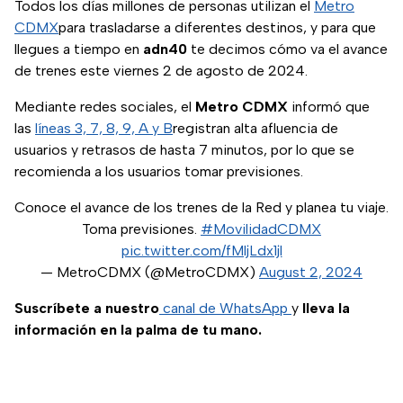
Todos los días millones de personas utilizan el
Metro
CDMX
para trasladarse a diferentes destinos, y para que
llegues a tiempo en
adn40
te decimos cómo va el avance
de trenes este viernes 2 de agosto de 2024.
Mediante redes sociales, el
Metro CDMX
informó que
las
líneas 3, 7, 8, 9, A y B
registran alta afluencia de
usuarios y retrasos de hasta 7 minutos, por lo que se
recomienda a los usuarios tomar previsiones.
Conoce el avance de los trenes de la Red y planea tu viaje.
Toma previsiones.
#MovilidadCDMX
pic.twitter.com/fMljLdx1jl
— MetroCDMX (@MetroCDMX)
August 2, 2024
Suscríbete a nuestro
canal de WhatsApp
y
lleva la
información en la palma de tu mano.