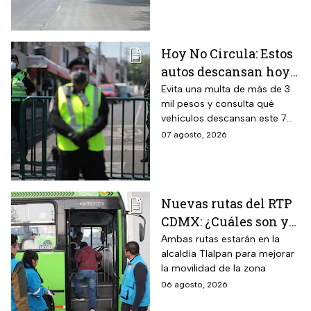
automovilistas tomar
previsiones para evitar el
tráfico.
Hoy No Circula: Estos
autos descansan hoy
viernes 7 de agosto en
Evita una multa de más de 3
mil pesos y consulta qué
CDMX y EDOMEX
vehículos descansan este 7
de agosto, los horarios del
07 agosto, 2026
programa y quiénes están
exentos en la CDMX y el
Estado de México.
Nuevas rutas del RTP
CDMX: ¿Cuáles son y
con qué estaciones
Ambas rutas estarán en la
alcaldía Tlalpan para mejorar
del Metrobús
la movilidad de la zona
conectan?
06 agosto, 2026