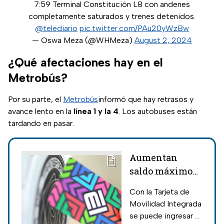
7:59 Terminal Constitución L8 con andenes
completamente saturados y trenes detenidos.
@telediario
pic.twitter.com/PAu20yWzBw
— Oswa Meza (@WHMeza)
August 2, 2024
¿Qué afectaciones hay en el
Metrobús?
Por su parte, el
Metrobús
informó que hay retrasos y
avance lento en la
línea 1 y la 4
. Los autobuses están
tardando en pasar.
Aumentan
saldo máximo
en la Tarjeta del
Con la Tarjeta de
Metro CDMX
Movilidad Integrada
se puede ingresar al