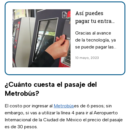
Así puedes
pagar tu entrada
al Metrobús
Gracias al avance
CDMX con
de la tecnología, ya
tarjeta de banco
se puede pagar las
entradas al
10 mayo, 2023
Metrobús CDMX
con tarjeta de
banco, aquí te
decimos los
¿Cuánto cuesta el pasaje del
detalles.
Metrobús?
El costo por ingresar al
Metrobús
es de 6 pesos; sin
embargo, si vas a utilizar la línea 4 para ir al Aeropuerto
Internacional de la Ciudad de México el precio del pasaje
es de 30 pesos.