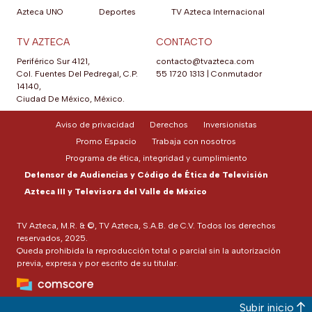
Azteca UNO
Deportes
TV Azteca Internacional
TV AZTECA
CONTACTO
Periférico Sur 4121,
contacto@tvazteca.com
Col. Fuentes Del Pedregal, C.P.
55 1720 1313
|
Conmutador
14140,
Ciudad De México, México.
Aviso de privacidad
Derechos
Inversionistas
Promo Espacio
Trabaja con nosotros
Programa de ética, integridad y cumplimiento
Defensor de Audiencias y Código de Ética de Televisión
Azteca III y Televisora del Valle de México
TV Azteca, M.R. & ©, TV Azteca, S.A.B. de C.V. Todos los derechos
reservados, 2025.
Queda prohibida la reproducción total o parcial sin la autorización
previa, expresa y por escrito de su titular.
Subir inicio