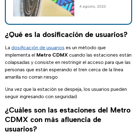
Sistema de
4 agosto, 2023
Transporte
Colectivo (STC)
Metro, Metrobús,
Cablebús y Tren
¿Qué es la dosificación de usuarios?
Ligero.
La
dosificación de usuarios
es un método que
implementa el
Metro CDMX
cuando las estaciones están
colapsadas y consiste en restringir el acceso para que las
personas que están esperando el tren cerca de la línea
amarilla no corran riesgo.
Una vez que la estación se despeja, los usuarios pueden
seguir ingresando con seguridad.
¿Cuáles son las estaciones del Metro
CDMX con más afluencia de
usuarios?