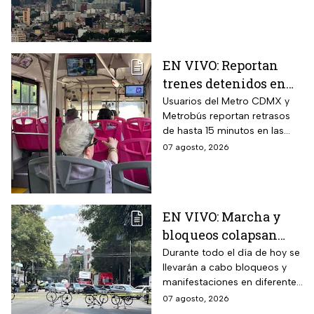
contaminación.
EN VIVO: Reportan
trenes detenidos en
líneas del Metro
Usuarios del Metro CDMX y
Metrobús reportan retrasos
CDMX hoy 7 de agosto;
de hasta 15 minutos en las
Metrobús restablece
líneas
07 agosto, 2026
servicio
EN VIVO: Marcha y
bloqueos colapsan
calles por cierres en
Durante todo el día de hoy se
llevarán a cabo bloqueos y
CDMX hoy
manifestaciones en diferentes
zonas de la CDMX por lo que
07 agosto, 2026
se recomienda a los