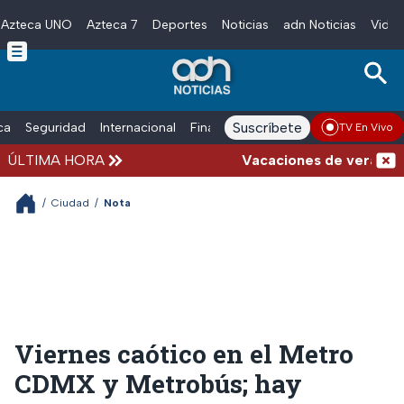
Azteca UNO
Azteca 7
Deportes
Noticias
adn Noticias
Video
Skip to main content
Suscríbete
ica
Seguridad
Internacional
Finanzas
adn Noticias Radio
Esp
TV En Vivo
ÚLTIMA HORA
Vacaciones de verano compl
/
Ciudad
/
Nota
Viernes caótico en el Metro
CDMX y Metrobús; hay