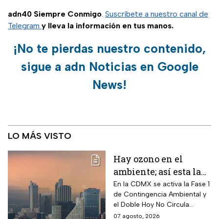
adn40 Siempre Conmigo
.
Suscríbete a nuestro canal de
Telegram
y lleva la información en tus manos.
¡No te pierdas nuestro contenido,
sigue a adn Noticias en Google
News!
LO MÁS VISTO
Hay ozono en el
ambiente; así esta la
calidad del aire en
En la CDMX se activa la Fase 1
de Contingencia Ambiental y
CDMX hoy
el Doble Hoy No Circula
cuando hay altos índices de
07 agosto, 2026