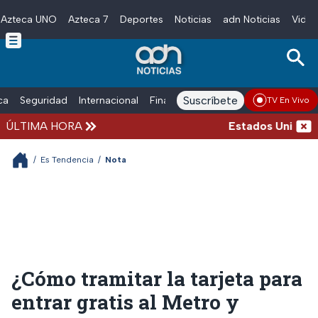
Azteca UNO
Azteca 7
Deportes
Noticias
adn Noticias
Video
Skip to main content
Suscríbete
ica
Seguridad
Internacional
Finanzas
adn Noticias Radio
Esp
TV En Vivo
ÚLTIMA HORA
Estados Unidos sus
/
Es Tendencia
/
Nota
¿Cómo tramitar la tarjeta para
entrar gratis al Metro y