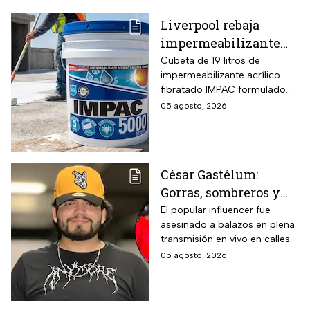
Liverpool rebaja
impermeabilizante
fibratado IMPAC de 19
Cubeta de 19 litros de
impermeabilizante acrílico
litros y secado rápido
fibratado IMPAC formulado
de 4-6 horas con hasta
con base agua, resinas
05 agosto, 2026
13 MSI
acrílicas y fibras sintéticas
reforzantes que sustituyen la
tela de refuerzo tradicional,
compatibilidad con concreto,
César Gastélum:
lámina galvanizada,
Gorras, sombreros y
fibrocemento y ladrillos,
además de fórmula libre de
las letras MZ, las
El popular influencer fue
asbesto y no inflamable.
asesinado a balazos en plena
pistas que investigan
transmisión en vivo en calles
tras el asesinato del
de Culiacán, Sinaloa.
05 agosto, 2026
influencer