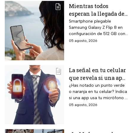
Mientras todos
esperan la llegada del
nuevo celular
Smartphone plegable
Samsung Galaxy Z Flip 8 en
Samsung Z Flip8 de
configuración de 512 GB con
512GB, Liverpool
pantalla principal Dynamic
05 agosto, 2026
rebaja el valor de la
AMOLED 2X de 6.9 pulgadas,
preventa y ofrece
pantalla exterior Super
AMOLED de 4.1 pulgadas, 12
hasta 24 meses sin
GB de RAM, siete años de
intereses
La señal en tu celular
actualizaciones de sistema
que revela si una app
operativo garantizadas y suite
completa de Galaxy AI con
te está escuchando
¿Has notado un punto verde
inteligencia artificial integrada.
o naranja en tu celular? Indica
¡No la ignores!
si una app usa tu micrófono o
cámara, clave para tu
05 agosto, 2026
privacidad; ¡No lo ignores!