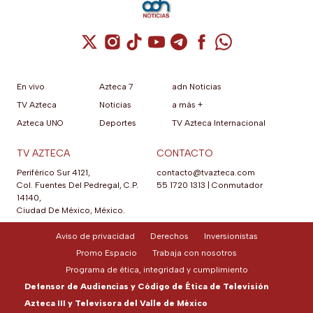
Cuenta de X / Twitter (se abre en una nuev
Cuenta de Instagram (se abre en una n
Cuenta de TikTok (se abre en una
Cuenta de YouTube (se abre 
Cuenta de Telegram (se a
Cuenta de Facebook 
Cuenta de Whats
En vivo
Azteca 7
adn Noticias
TV Azteca
Noticias
a más +
Azteca UNO
Deportes
TV Azteca Internacional
TV AZTECA
CONTACTO
Periférico Sur 4121,
contacto@tvazteca.com
Col. Fuentes Del Pedregal, C.P.
55 1720 1313
|
Conmutador
14140,
Ciudad De México, México.
Aviso de privacidad
Derechos
Inversionistas
Promo Espacio
Trabaja con nosotros
Programa de ética, integridad y cumplimiento
Defensor de Audiencias y Código de Ética de Televisión
Azteca III y Televisora del Valle de México