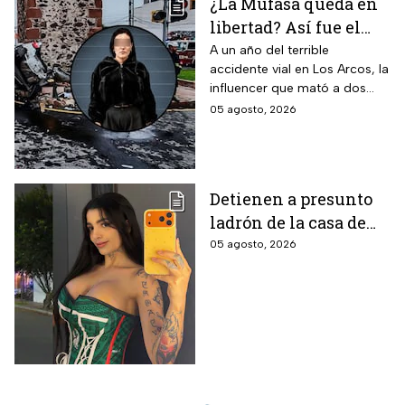
¿La Mufasa queda en
libertad? Así fue el
aparatoso accidente
A un año del terrible
accidente vial en Los Arcos, la
en Los Arcos de
influencer que mató a dos
Querétaro en el que
personas podría ser liberada
05 agosto, 2026
murieron 2 personas
tras aceptar su
responsabilidad y pagar una
multa.
Detienen a presunto
ladrón de la casa de
Karely Ruiz: la huella
05 agosto, 2026
dactilar lo delató