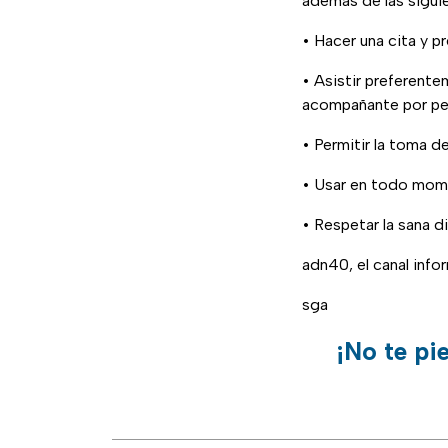
además de las sigui
• Hacer una cita y p
• Asistir preferente
acompañante por pe
• Permitir la toma d
• Usar en todo mom
• Respetar la sana d
adn40, el canal inf
sga
¡No te pi