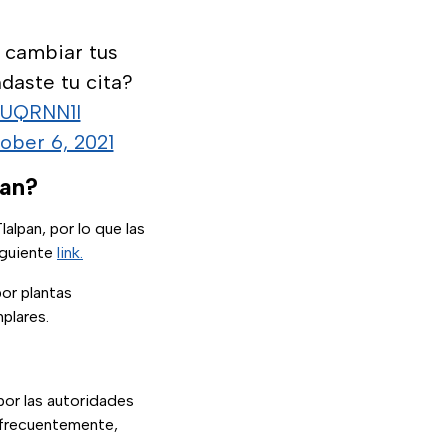
 cambiar tus
daste tu cita?
AIUQRNN1l
ober 6, 2021
pan?
alpan, por lo que las
iguiente
link.
or plantas
plares.
por las autoridades
l frecuentemente,