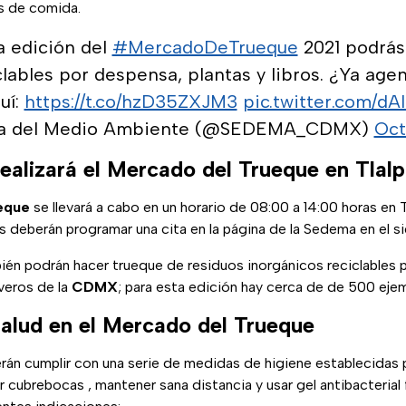
os de comida.
a edición del
#MercadoDeTrueque
2021 podrás
clables por despensa, plantas y libros. ¿Ya agen
uí:
https://t.co/hzD35ZXJM3
pic.twitter.com/d
ría del Medio Ambiente (@SEDEMA_CDMX)
Oct
ealizará el Mercado del Trueque en Tlal
eque
se llevará a cabo en un horario de 08:00 a 14:00 horas en Tl
s deberán programar una cita en la página de la Sedema en el s
ién podrán hacer trueque de residuos inorgánicos reciclables p
veros de la
CDMX
; para esta edición hay cerca de de 500 ejem
alud en el Mercado del Trueque
rán cumplir con una serie de medidas de higiene establecidas 
r cubrebocas , mantener sana distancia y usar gel antibacteria