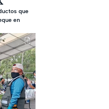
X
oductos que
ueque en