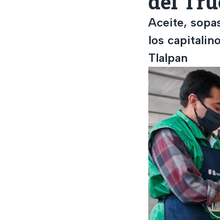
del Tr
Aceite, sopa
los capitali
Tlalpan