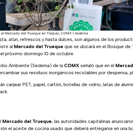
 el Mercado del Trueque en Tlalpan, CDMX
|
Sedema
ta, atún, refrescos y hasta dulces, son algunos de los produc
stir al
Mercado del Trueque
que se ubicará en el Bosque de T
l próximo domingo 10 de octubre.
edio Ambiente (Sedema) de la
CDMX
señaló que en el
Mercad
rcambiar sus residuos inorgánicos reciclables por despensa, pla
n canjear PET, papel, cartón, botellas de vidrio, latas de alumini
ack.
el
Mercado del Trueque
, las autoridades capitalinas anunciar
ión el aceite de cocina usado que deberá entregarse en una bo