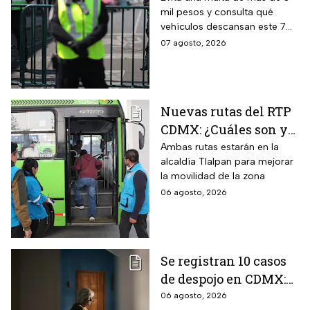
mil pesos y consulta qué
CDMX y EDOMEX
vehículos descansan este 7
de agosto, los horarios del
07 agosto, 2026
programa y quiénes están
exentos en la CDMX y el
Estado de México.
Nuevas rutas del RTP
CDMX: ¿Cuáles son y
con qué estaciones
Ambas rutas estarán en la
alcaldía Tlalpan para mejorar
del Metrobús
la movilidad de la zona
conectan?
06 agosto, 2026
Se registran 10 casos
de despojo en CDMX:
adultos mayores son
06 agosto, 2026