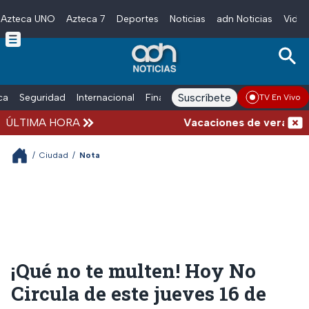
Azteca UNO
Azteca 7
Deportes
Noticias
adn Noticias
Video
Skip to main content
Suscríbete
ica
Seguridad
Internacional
Finanzas
adn Noticias Radio
Esp
TV En Vivo
ÚLTIMA HORA
Vacaciones de verano compli
/
Ciudad
/
Nota
¡Qué no te multen! Hoy No
Circula de este jueves 16 de