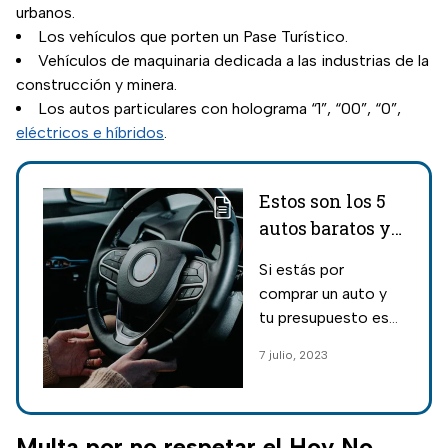
urbanos.
Los vehículos que porten un Pase Turístico.
Vehículos de maquinaria dedicada a las industrias de la
construcción y minera.
Los autos particulares con holograma “1”, “00”, “0”,
eléctricos e híbridos
.
Estos son los 5
autos baratos y
seguros que los
Si estás por
expertos
comprar un auto y
recomiendan
tu presupuesto es
limitado, esto te
7 julio, 2023
interesa; te
decimos cuáles son
los cinco autos
baratos y seguros
Multa por no respetar el Hoy No