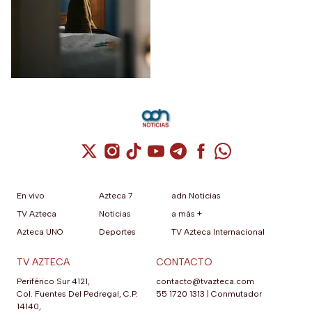
las principales
víctimas
Cuenta de X / Twitter (se abre en una nuev
Cuenta de Instagram (se abre en una n
Cuenta de TikTok (se abre en una
Cuenta de YouTube (se abre 
Cuenta de Telegram (se a
Cuenta de Facebook 
Cuenta de Whats
En vivo
Azteca 7
adn Noticias
TV Azteca
Noticias
a más +
Azteca UNO
Deportes
TV Azteca Internacional
TV AZTECA
CONTACTO
Periférico Sur 4121,
contacto@tvazteca.com
Col. Fuentes Del Pedregal, C.P.
55 1720 1313
|
Conmutador
14140,