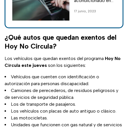
acondicionado en
los vehículos
17 junio, 2023
consiste en tomar
el aire caliente del
interior y enfriarlo
mediante un
¿Qué autos que quedan exentos del
refrigerante.
Hoy No Circula?
Los vehículos que quedan exentos del programa
Hoy No
Circula este jueves
son los siguientes:
Vehículos que cuenten con identificación o
autorización para personas discapacidad.
Camiones de perecederos, de residuos peligrosos y
de servicios de seguridad pública.
Los de transporte de pasajeros.
Los vehículos con placas de auto antiguo o clásico.
Las motocicletas.
Unidades que funcionen con gas natural y de servicios