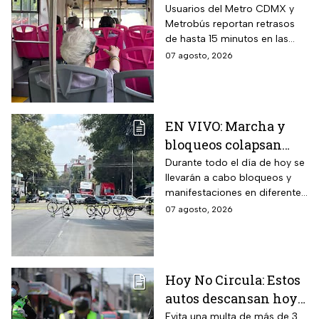
líneas del Metro
Usuarios del Metro CDMX y
Metrobús reportan retrasos
CDMX hoy 7 de agosto;
de hasta 15 minutos en las
Metrobús restablece
líneas
07 agosto, 2026
servicio
EN VIVO: Marcha y
bloqueos colapsan
calles por cierres en
Durante todo el día de hoy se
llevarán a cabo bloqueos y
CDMX hoy
manifestaciones en diferentes
zonas de la CDMX por lo que
07 agosto, 2026
se recomienda a los
automovilistas tomar
previsiones para evitar el
tráfico.
Hoy No Circula: Estos
autos descansan hoy
viernes 7 de agosto en
Evita una multa de más de 3