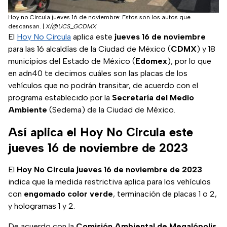
Hoy no Circula jueves 16 de noviembre: Estos son los autos que
descansan.
|
X/@UCS_GCDMX
El
Hoy No Circula
aplica este
jueves 16 de noviembre
para las 16 alcaldías de la Ciudad de México (
CDMX
) y 18
municipios del Estado de México (
Edomex
), por lo que
en adn40 te decimos cuáles son las placas de los
vehículos que no podrán transitar, de acuerdo con el
programa establecido por la
Secretaría del Medio
Ambiente
(Sedema) de la Ciudad de México.
Así aplica el Hoy No Circula este
jueves 16 de noviembre de 2023
El
Hoy No Circula jueves 16 de noviembre de 2023
indica que la medida restrictiva aplica para los vehículos
con
engomado color verde
, terminación de placas 1 o 2,
y hologramas 1 y 2.
De acuerdo con la
Comisión Ambiental de Megalópolis