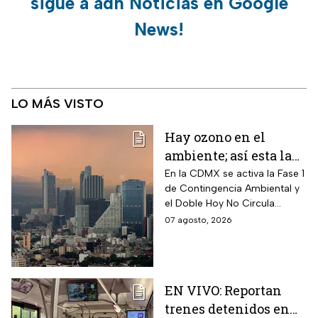
sigue a adn Noticias en Google
News!
LO MÁS VISTO
Hay ozono en el
ambiente; así esta la
calidad del aire en
En la CDMX se activa la Fase 1
de Contingencia Ambiental y
CDMX hoy
el Doble Hoy No Circula
cuando hay altos índices de
07 agosto, 2026
contaminación.
EN VIVO: Reportan
trenes detenidos en