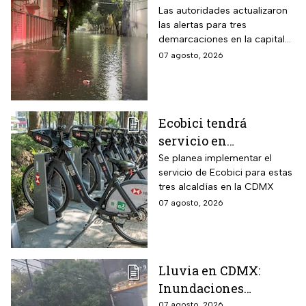
registran lluvias
Las autoridades actualizaron
las alertas para tres
intensas e
demarcaciones en la capital
inundaciones este
del país por las intensas
07 agosto, 2026
viernes 7 de agosto
lluvias
Ecobici tendrá
servicio en
Iztapalapa, Tlalpan e
Se planea implementar el
servicio de Ecobici para estas
Iztacalco; preparan
tres alcaldías en la CDMX
nuevas estaciones
07 agosto, 2026
Lluvia en CDMX:
Inundaciones
07 agosto, 2026