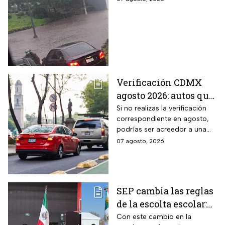
colapsan Periférico
sur; hay caos y
encharcamientos
severos
Verificación CDMX
agosto 2026: autos que
deben hacer el
Si no realizas la verificación
correspondiente en agosto,
trámite y posibles
podrías ser acreedor a una
multas
sanción económica
07 agosto, 2026
SEP cambia las reglas
de la escolta escolar:
¿cómo se elegirá a los
Con este cambio en la