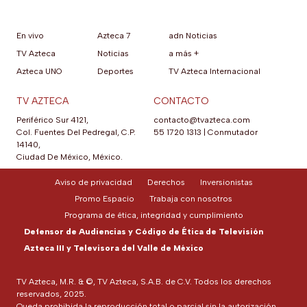
En vivo
Azteca 7
adn Noticias
TV Azteca
Noticias
a más +
Azteca UNO
Deportes
TV Azteca Internacional
TV AZTECA
CONTACTO
Periférico Sur 4121,
contacto@tvazteca.com
Col. Fuentes Del Pedregal, C.P.
55 1720 1313
|
Conmutador
14140,
Ciudad De México, México.
Aviso de privacidad
Derechos
Inversionistas
Promo Espacio
Trabaja con nosotros
Programa de ética, integridad y cumplimiento
Defensor de Audiencias y Código de Ética de Televisión
Azteca III y Televisora del Valle de México
TV Azteca, M.R. & ©, TV Azteca, S.A.B. de C.V. Todos los derechos
reservados, 2025.
Queda prohibida la reproducción total o parcial sin la autorización