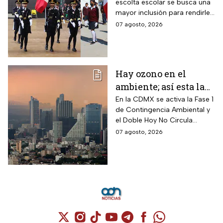
escolta escolar se busca una
alumnos a partir de
mayor inclusión para rendirle
ahora?
honores a la bandera
07 agosto, 2026
Hay ozono en el
ambiente; así esta la
calidad del aire en
En la CDMX se activa la Fase 1
de Contingencia Ambiental y
CDMX hoy
el Doble Hoy No Circula
cuando hay altos índices de
07 agosto, 2026
contaminación.
Cuenta de X / Twitter (se abre en una nuev
Cuenta de Instagram (se abre en una n
Cuenta de TikTok (se abre en una
Cuenta de YouTube (se abre 
Cuenta de Telegram (se a
Cuenta de Facebook 
Cuenta de Whats