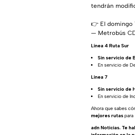
tendrán modifi
👉 El domingo 7
— Metrobús 
Línea 4 Ruta Sur
Sin servicio de
En servicio de De
Línea 7
Sin servicio de 
En servicio de I
Ahora que sabes c
mejores rutas
para 
adn Noticias. Te h
información en la 