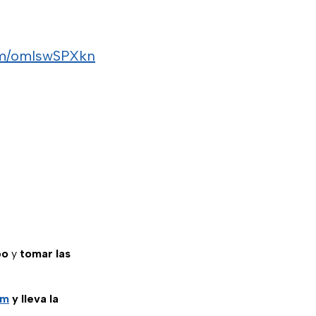
com/omlswSPXkn
po
y
tomar las
am
y lleva la