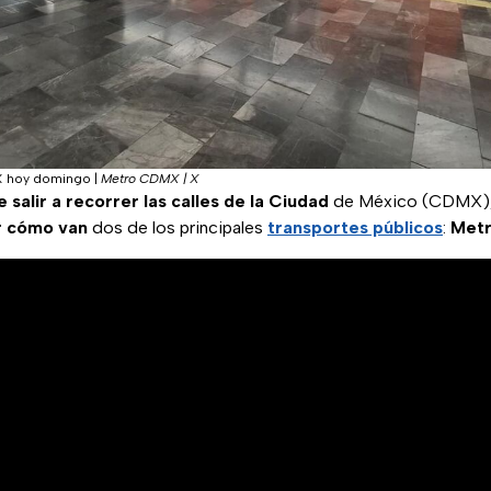
MX hoy domingo
|
Metro CDMX | X
 salir a recorrer las calles de la Ciudad
de México (CDMX),
r cómo van
dos de los principales
transportes públicos
:
Metr