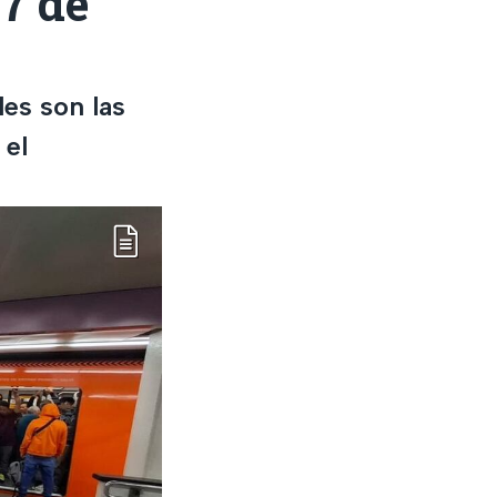
7 de
es son las
 el