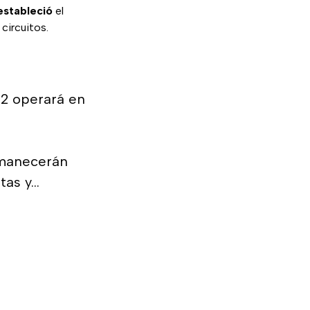
estableció
el
 circuitos.
 2 operará en
rmanecerán
tas y…