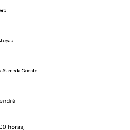
nero
 Atoyac
 y Alameda Oriente
tendrá
:00 horas,