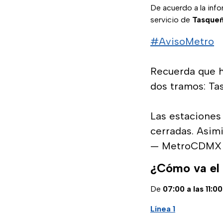
De acuerdo a la infor
servicio de
Tasqueñ
#AvisoMetro
Recuerda que ho
dos tramos: Ta
Las estacione
cerradas. Asimi
— MetroCDMX
¿Cómo va el
De
07:00 a las 11:0
Línea 1