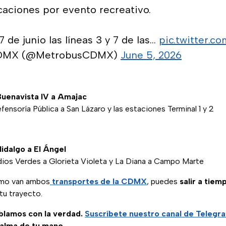
caciones por evento recreativo.
 de junio las líneas 3 y 7 de las…
pic.twitter.
CDMX (@MetrobusCDMX)
June 5, 2026
 Buenavista IV a Amajac
fensoría Pública a San Lázaro y las estaciones Terminal 1 y 2
Hidalgo a El Ángel
ndios Verdes a Glorieta Violeta y La Diana a Campo Marte
ómo van ambos
transportes de la CDMX
, puedes
salir a tiem
tu trayecto.
ablamos con la verdad.
Suscríbete
nuestro canal de Telegr
palma de tu mano.