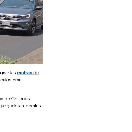
ugnar las
multas
de
ículos eran
n de Criterios
s juzgados federales