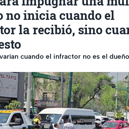
para impugnar una mul
o no inicia cuando el
or la recibió, sino cu
esto
arían cuando el infractor no es el dueño