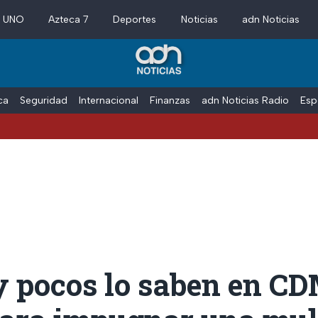
a UNO
Azteca 7
Deportes
Noticias
adn Noticias
ica
Seguridad
Internacional
Finanzas
adn Noticias Radio
Esp
y pocos lo saben en CD