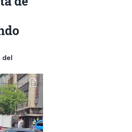
ta de
ando
 del