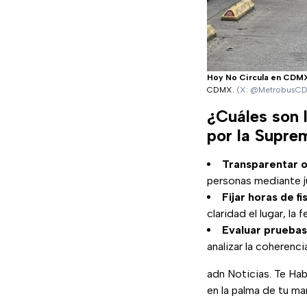
Hoy No Circula en CD
CDMX.
(X: @MetrobusC
¿Cuáles son 
por la Supre
Transparentar o
personas mediante ju
Fijar horas de fi
claridad el lugar, la 
Evaluar pruebas
analizar la coherenci
adn Noticias. Te Hab
en la palma de tu ma