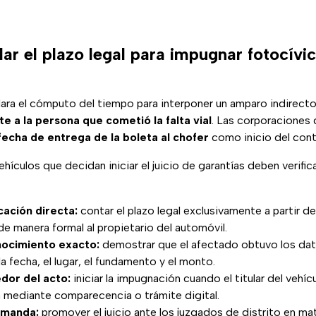
ar el plazo legal para impugnar fotocívi
 aclara el cómputo del tiempo para interponer un amparo indirec
te a la persona que cometió la falta vial
. Las corporaciones 
fecha de entrega de la boleta al chofer
como inicio del cont
hículos que decidan iniciar el juicio de garantías deben verific
icación directa:
contar el plazo legal exclusivamente a partir del
de manera formal al propietario del automóvil.
nocimiento exacto:
demostrar que el afectado obtuvo los dat
a fecha, el lugar, el fundamento y el monto.
dor del acto:
iniciar la impugnación cuando el titular del vehí
a mediante comparecencia o trámite digital.
emanda:
promover el juicio ante los juzgados de distrito en mat