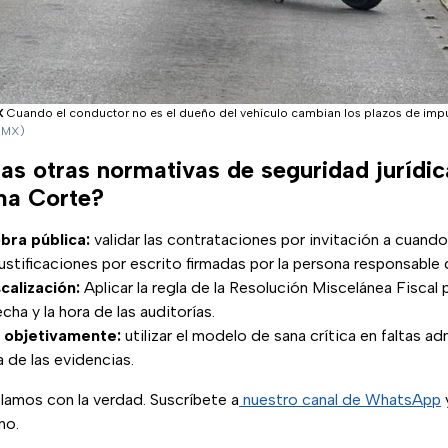
MX
Cuando el conductor no es el dueño del vehículo cambian los plazos de imp
DMX)
las otras normativas de seguridad jurídi
ma Corte?
bra pública:
validar las contrataciones por invitación a cuand
stificaciones por escrito firmadas por la persona responsable 
scalización:
Aplicar la regla de la Resolución Miscelánea Fiscal
fecha y la hora de las auditorías.
 objetivamente:
utilizar el modelo de sana crítica en faltas ad
a de las evidencias.
lamos con la verdad. Suscríbete a
nuestro canal de WhatsApp
y
no.