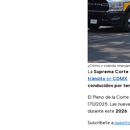
¿Cómo y cuándo impugnar
La
Suprema Corte d
tránsito
en
CDMX
.
conducidos por te
El Pleno de la Corte
170/2025. Las nuevas
durante este
2026
.
Suscríbete a
nuestro