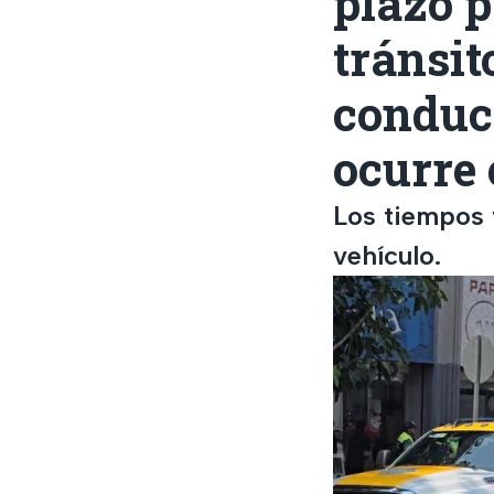
plazo 
tránsit
conduct
ocurre 
Los tiempos v
vehículo.