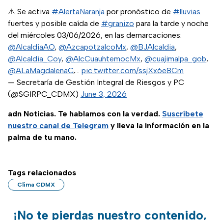
⚠️ Se activa
#AlertaNaranja
por pronóstico de
#lluvias
fuertes y posible caída de
#granizo
para la tarde y noche
del miércoles 03/06/2026, en las demarcaciones:
@AlcaldiaAO
,
@AzcapotzalcoMx
,
@BJAlcaldia
,
@Alcaldia_Coy
,
@AlcCuauhtemocMx
,
@cuajimalpa_gob
,
@ALaMagdalenaC
,…
pic.twitter.com/ssjXx6e8Cm
— Secretaría de Gestión Integral de Riesgos y PC
(@SGIRPC_CDMX)
June 3, 2026
adn Noticias. Te hablamos con la verdad.
Suscríbete
nuestro canal de Telegram
y lleva la información en la
palma de tu mano.
Tags relacionados
Clima CDMX
¡No te pierdas nuestro contenido,