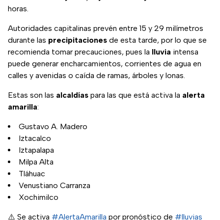
horas.
Autoridades capitalinas prevén entre 15 y 29 milímetros
durante las
precipitaciones
de esta tarde, por lo que se
recomienda tomar precauciones, pues la
lluvia
intensa
puede generar encharcamientos, corrientes de agua en
calles y avenidas o caída de ramas, árboles y lonas.
Estas son las
alcaldías
para las que está activa la
alerta
amarilla
:
Gustavo A. Madero
Iztacalco
Iztapalapa
Milpa Alta
Tláhuac
Venustiano Carranza
Xochimilco
⚠️ Se activa
#AlertaAmarilla
por pronóstico de
#lluvias