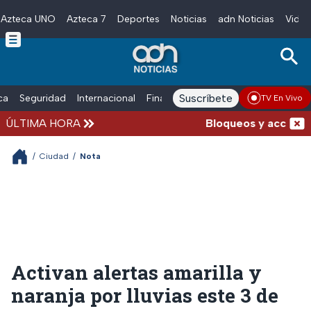
Azteca UNO
Azteca 7
Deportes
Noticias
adn Noticias
Video
Skip to main content
Suscríbete
ica
Seguridad
Internacional
Finanzas
adn Noticias Radio
Esp
TV En Vivo
ÚLTIMA HORA
Bloqueos y accidentes
/
Ciudad
/
Nota
Activan alertas amarilla y
naranja por lluvias este 3 de