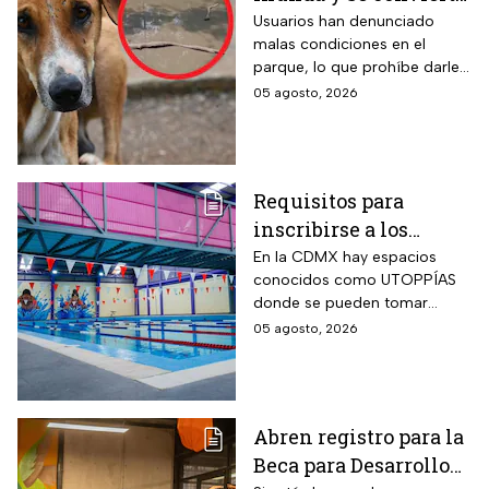
en foco de infección;
Usuarios han denunciado
malas condiciones en el
el área canina está
parque, lo que prohíbe darle
inutilizable
un uso adecuado
05 agosto, 2026
Requisitos para
inscribirse a los
talleres de la UTOPÍA
En la CDMX hay espacios
conocidos como UTOPPÍAS
Coyoacán
donde se pueden tomar
talleres y practicar deportes y
05 agosto, 2026
habrá uno nuevo en
Coyoacán.
Abren registro para la
Beca para Desarrollo