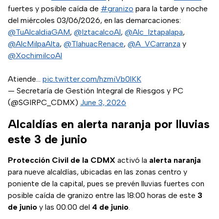
fuertes y posible caída de
#granizo
para la tarde y noche
del miércoles 03/06/2026, en las demarcaciones:
@TuAlcaldiaGAM
,
@IztacalcoAl
,
@Alc_Iztapalapa
,
@AlcMilpaAlta
,
@TlahuacRenace
,
@A_VCarranza
y
@XochimilcoAl
Atiende…
pic.twitter.com/hzmiVb0lKK
— Secretaría de Gestión Integral de Riesgos y PC
(@SGIRPC_CDMX)
June 3, 2026
Alcaldías en alerta naranja por lluvias
este 3 de junio
Protección Civil de la CDMX
activó la
alerta naranja
para nueve alcaldías, ubicadas en las zonas centro y
poniente de la capital, pues se prevén lluvias fuertes con
posible caída de granizo entre las 18:00 horas de este
3
de junio
y las 00:00 del
4 de junio
.