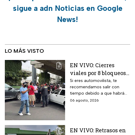
sigue a adn Noticias en Google
News!
LO MÁS VISTO
EN VIVO: Cierres
viales por 8 bloqueos
en CDMX hoy
Si eres automovilista, te
recomendamos salir con
tiempo debido a que habrá
cierres viales por
06 agosto, 2026
manifestaciones y bloqueos
en varias alcaldías de CDMX.
EN VIVO: Retrasos en