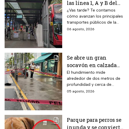
las línea 1, A y B del
Metro CDMX;
¿Vas tarde? Te contamos
cómo avanzan los principales
Metrobús sin
transportes públicos de la
contratiempos hoy
capital durante este jueves.
06 agosto, 2026
jueves 6 de agosto
Se abre un gran
socavón en calzada
Taxqueña tras paso de
El hundimiento mide
alrededor de dos metros de
Trolebús
profundidad y cerca de
cuatro metros de diámetro.
05 agosto, 2026
Parque para perros se
inunda y se convierte