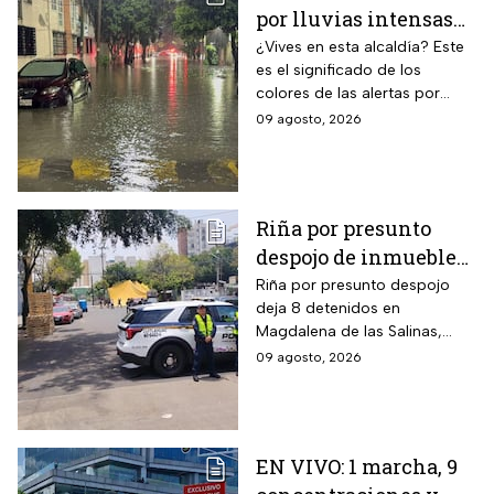
por lluvias intensas
en CDMX hoy 9 de
¿Vives en esta alcaldía? Este
es el significado de los
agosto: ¿dónde hay
colores de las alertas por
alerta y peligro de
lluvias en la capital mexicana.
09 agosto, 2026
inundaciones?
Riña por presunto
despojo de inmueble
en la GAM deja 8
Riña por presunto despojo
deja 8 detenidos en
detenidos
Magdalena de las Salinas,
GAM. Vecina denuncia intento
09 agosto, 2026
de cambiar cerraduras y
despojo; autoridades
investigan.
EN VIVO: 1 marcha, 9