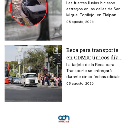
Tlalpan en ríos
Las fuertes lluvias hicieron
estragos en las calles de San
Miguel Topilejo, en Tlalpan
08 agosto, 2026
Beca para transporte
en CDMX: únicos días
para recoger la tarjeta
La tarjeta de la Beca para
Transporte se entregará
si te atrasaste
durante cinco fechas oficiales
en la CDMX; estos son los
08 agosto, 2026
requisitos