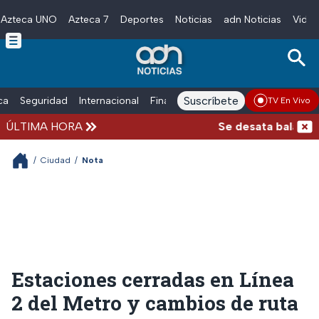
Azteca UNO
Azteca 7
Deportes
Noticias
adn Noticias
Video
Skip to main content
Suscríbete
ica
Seguridad
Internacional
Finanzas
adn Noticias Radio
Esp
TV En Vivo
ÚLTIMA HORA
Se desata balacera a
/
Ciudad
/
Nota
Estaciones cerradas en Línea
2 del Metro y cambios de ruta