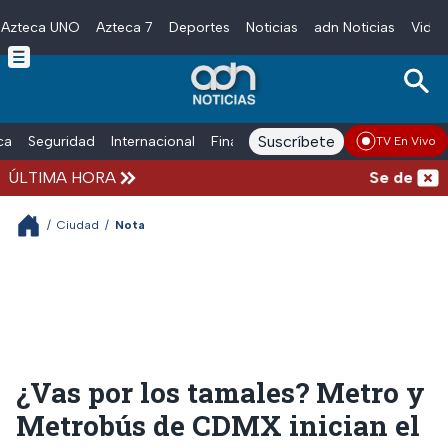
Azteca UNO
Azteca 7
Deportes
Noticias
adn Noticias
Video
Skip to main content
Suscríbete
ica
Seguridad
Internacional
Finanzas
adn Noticias Radio
Esp
TV En Vivo
ÚLTIMA HORA
Se desata ba
/
Ciudad
/
Nota
¿Vas por los tamales? Metro y
Metrobús de CDMX inician el