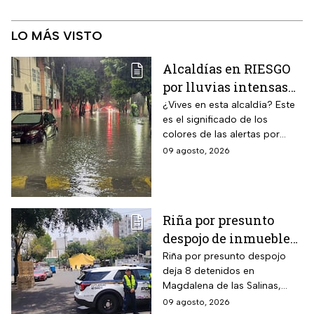
LO MÁS VISTO
Alcaldías en RIESGO
por lluvias intensas
en CDMX hoy 9 de
¿Vives en esta alcaldía? Este
es el significado de los
agosto: ¿dónde hay
colores de las alertas por
alerta y peligro de
lluvias en la capital mexicana.
09 agosto, 2026
inundaciones?
Riña por presunto
despojo de inmueble
en la GAM deja 8
Riña por presunto despojo
deja 8 detenidos en
detenidos
Magdalena de las Salinas,
GAM. Vecina denuncia intento
09 agosto, 2026