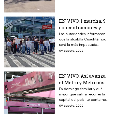
de cambiar cerraduras y
despojo; autoridades
investigan.
EN VIVO: 1 marcha, 9
concentraciones y
eventos en CDMX hoy
Las autoridades informaron
que la alcaldía Cuauhtémoc
domingo 9 de agosto
será la más impactada
durante este domingo; sigue
09 agosto, 2026
cómo va la CDMX durante
este 9 de agosto
EN VIVO: Así avanza
el Metro y Metrobús
CDMX hoy domingo 9
Es domingo familiar y qué
mejor que salir a recorrer la
de agosto
capital del país; te contamos
cómo van los principales
09 agosto, 2026
transportes públicos de la