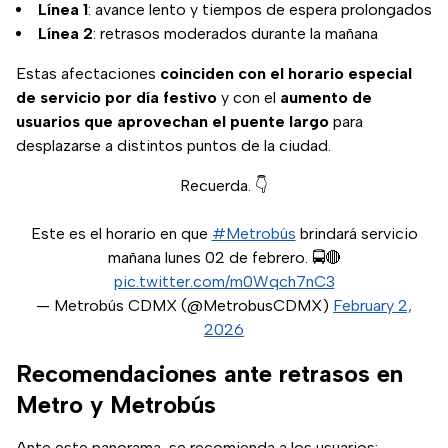
Línea 1
: avance lento y tiempos de espera prolongados
Línea 2
: retrasos moderados durante la mañana
Estas afectaciones
coinciden con el horario especial
de servicio por día festivo
y con el
aumento de
usuarios que aprovechan el puente largo
para
desplazarse a distintos puntos de la ciudad.
Recuerda. 👇
Este es el horario en que
#Metrobús
brindará servicio
mañana lunes 02 de febrero. 🚍🔴
pic.twitter.com/m0Wqch7nC3
— Metrobús CDMX (@MetrobusCDMX)
February 2,
2026
Recomendaciones ante retrasos en
Metro y Metrobús
Ante este panorama, se recomienda a los usuarios: