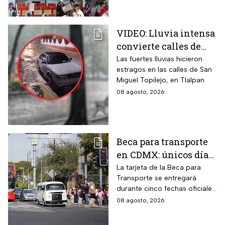
CDMX este 9 de agosto
VIDEO: Lluvia intensa
convierte calles de
Tlalpan en ríos
Las fuertes lluvias hicieron
estragos en las calles de San
Miguel Topilejo, en Tlalpan
08 agosto, 2026
Beca para transporte
en CDMX: únicos días
para recoger la tarjeta
La tarjeta de la Beca para
Transporte se entregará
si te atrasaste
durante cinco fechas oficiales
en la CDMX; estos son los
08 agosto, 2026
requisitos