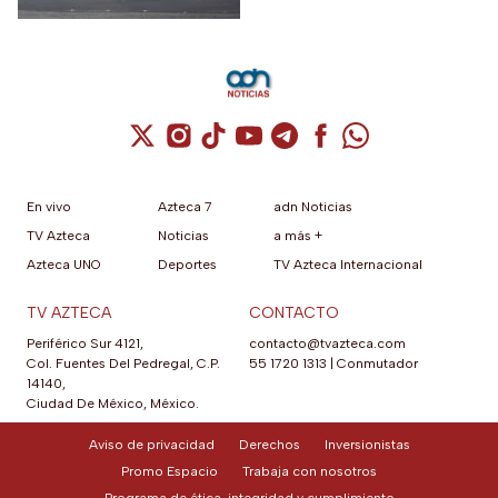
Cuenta de X / Twitter (se abre en una nuev
Cuenta de Instagram (se abre en una n
Cuenta de TikTok (se abre en una
Cuenta de YouTube (se abre 
Cuenta de Telegram (se a
Cuenta de Facebook 
Cuenta de Whats
En vivo
Azteca 7
adn Noticias
TV Azteca
Noticias
a más +
Azteca UNO
Deportes
TV Azteca Internacional
TV AZTECA
CONTACTO
Periférico Sur 4121,
contacto@tvazteca.com
Col. Fuentes Del Pedregal, C.P.
55 1720 1313
|
Conmutador
14140,
Ciudad De México, México.
Aviso de privacidad
Derechos
Inversionistas
Promo Espacio
Trabaja con nosotros