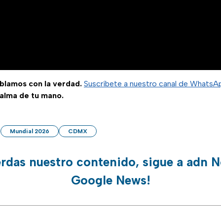
ablamos con la verdad.
Suscríbete a nuestro canal de WhatsA
palma de tu mano.
Mundial 2026
CDMX
erdas nuestro contenido, sigue a adn N
Google News!