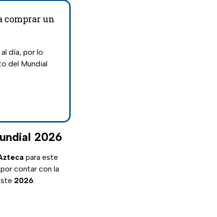
ra comprar un
l día, por lo
to del Mundial
Mundial 2026
Azteca
para este
 por contar con la
este
2026
.