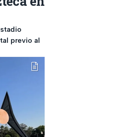
zteca en
Estadio
al previo al