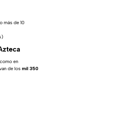
no más de 10
s)
 Azteca
í como en
 van de los
mil 350