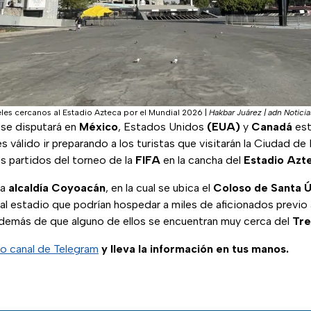
les cercanos al Estadio Azteca por el Mundial 2026
|
Hakbar Juárez | adn Noticia
se disputará en
México
, Estados Unidos
(EUA)
y
Canadá
está
 es válido ir preparando a los turistas que visitarán la Ciudad d
os partidos del torneo de la
FIFA
en la cancha del
Estadio Azt
la
alcaldía
Coyoacán
, en la cual se ubica el
Coloso de Santa Ú
al estadio que podrían hospedar a miles de aficionados previo a
demás de que alguno de ellos se encuentran muy cerca del
Tre
o canal de Telegram
y lleva la información en tus manos.