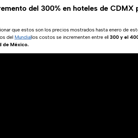
cremento del 300% en hoteles de CDMX 
onar que estos son los precios mostrados hasta enero de est
vos del
Mundial
los costos se incrementen entre e
l 300 y el 4
d de México.