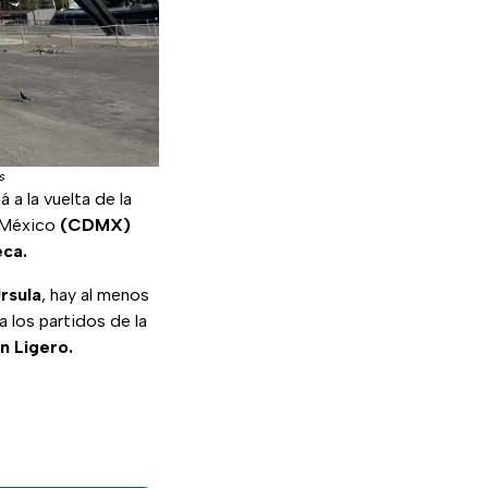
s
 a la vuelta de la
e México
(CDMX)
eca.
rsula
, hay al menos
 los partidos de la
n Ligero.