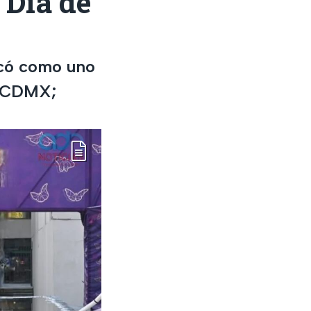
Día de
ocó como uno
la CDMX;