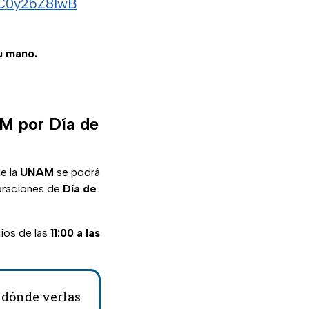
/C0y2bZ8IwB
tu mano.
AM por Día de
e la
UNAM
se podrá
ebraciones de
Día de
dios de las
11:00 a las
y dónde verlas