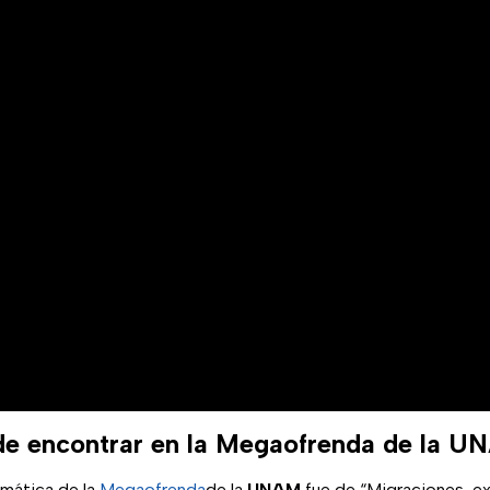
de encontrar en la Megaofrenda de la 
emática de la
Megaofrenda
de la
UNAM
fue de “Migraciones, exi