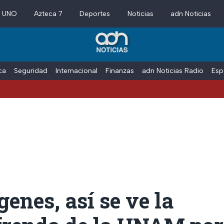
a UNO
Azteca 7
Deportes
Noticias
adn Noticias
ica
Seguridad
Internacional
Finanzas
adn Noticias Radio
Esp
enes, así se ve la