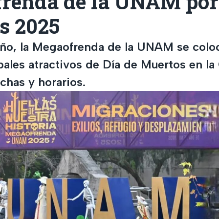
renda de la UNAM por 
s 2025
ño, la Megaofrenda de la UNAM se col
ipales atractivos de Día de Muertos en 
chas y horarios.