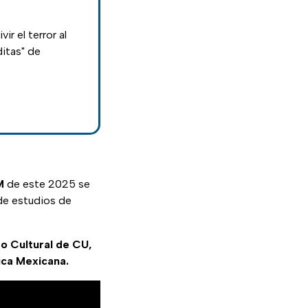
ir el terror al
ditas" de
M
de este 2025 se
de estudios de
to Cultural de CU,
ica Mexicana.