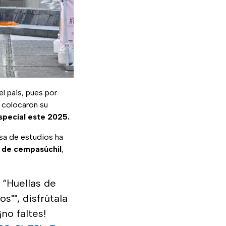
el país, pues por
, colocaron su
special este 2025.
asa de estudios ha
de
cempasúchil
,
 “Huellas de
s"", disfrútala
no faltes!