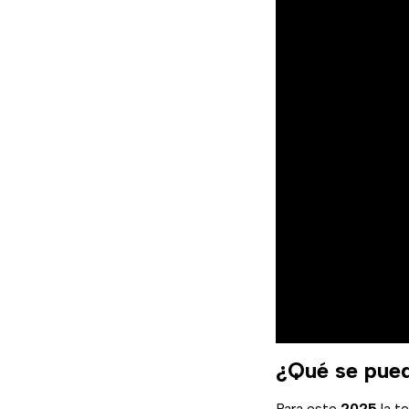
¿Qué se pue
Para este
2025
la t