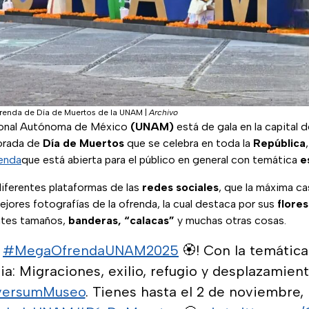
renda de Día de Muertos de la UNAM
|
Archivo
ional Autónoma de México
(UNAM)
está de gala en la capital d
orada de
Día de Muertos
que se celebra en toda la
República
enda
que está abierta para el público en general con temática
e
diferentes plataformas de las
redes sociales
, que la máxima c
ejores fotografías de la ofrenda, la cual destaca por sus
flores
ntes tamaños,
banderas, “calacas”
y muchas otras cosas.
a
#MegaOfrendaUNAM2025
🏵️! Con la temática
ia: Migraciones, exilio, refugio y desplazamiento
versumMuseo
. Tienes hasta el 2 de noviembre, ¡