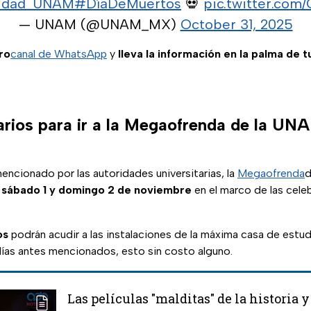
idad_UNAM
#DíaDeMuertos
💀
pic.twitter.com
— UNAM (@UNAM_MX)
October 31, 2025
ro
canal de WhatsApp
y
lleva la información en la palma de 
arios para ir a la Megaofrenda de la UN
ncionado por las autoridades universitarias, la
Megaofrenda
d
o
sábado 1 y domingo 2 de noviembre
en el marco de las cel
os
podrán acudir a las instalaciones de la máxima casa de estu
ías antes mencionados, esto sin costo alguno.
Las películas "malditas" de la historia 