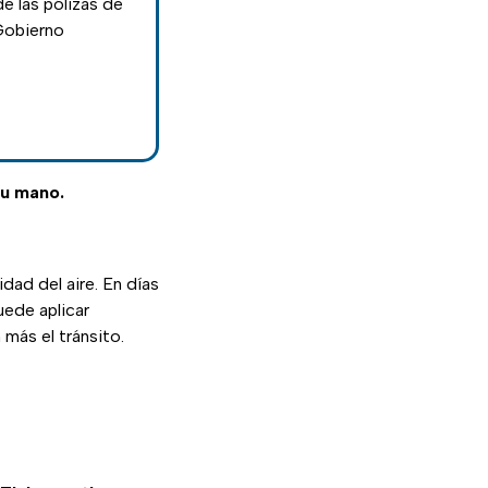
e las pólizas de
Gobierno
tu mano.
dad del aire. En días
uede aplicar
más el tránsito.