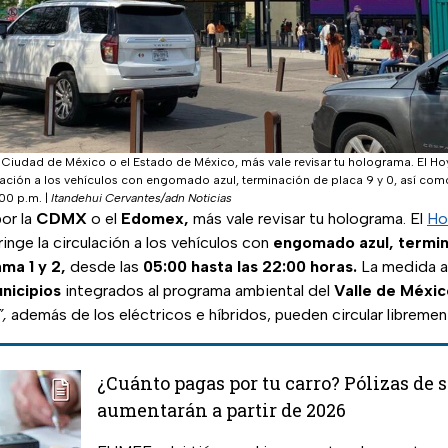
 Ciudad de México o el Estado de México, más vale revisar tu holograma. El Ho
ulación a los vehículos con engomado azul, terminación de placa 9 y 0, así co
:00 p.m.
|
Itandehui Cervantes/adn Noticias
or la
CDMX
o el
Edomex,
más vale revisar tu holograma. El
Ho
inge la circulación a los vehículos con
engomado azul, termin
ma 1 y 2,
desde las
05:00 hasta las 22:00 horas.
La medida a
nicipios
integrados al programa ambiental del
Valle de Méxic
,
además de los eléctricos e híbridos, pueden circular libremen
¿Cuánto pagas por tu carro? Pólizas de 
aumentarán a partir de 2026