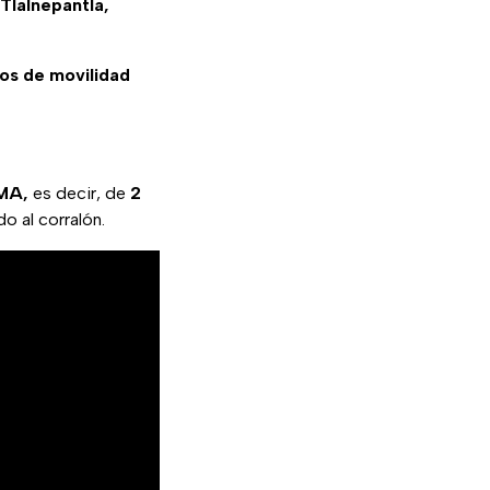
Tlalnepantla,
ios de movilidad
UMA,
es decir, de
2
o al corralón.