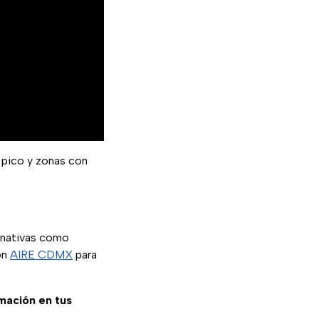
 pico y zonas con
ernativas como
ón
AIRE CDMX
para
rmación en tus