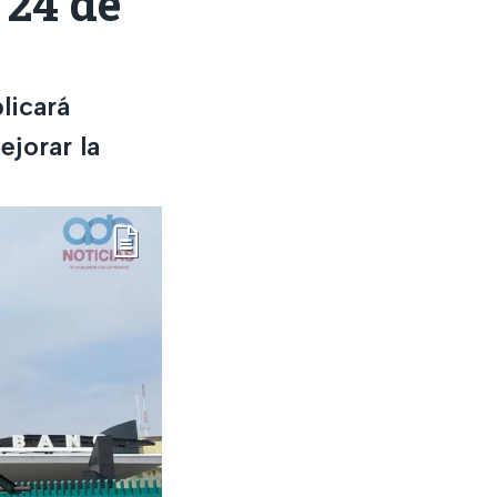
 24 de
licará
jorar la