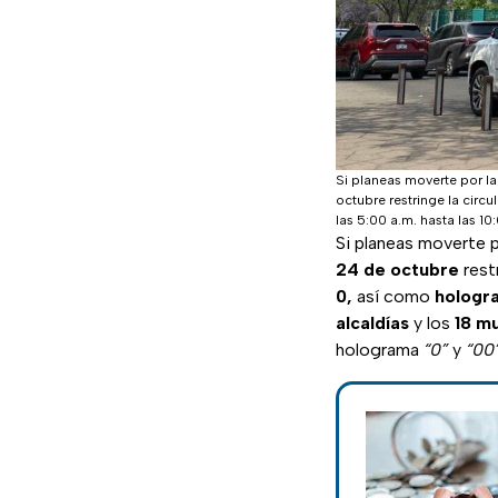
Si planeas moverte por la
octubre restringe la circ
las 5:00 a.m. hasta las 10
Si planeas moverte p
24 de octubre
restr
0,
así como
hologra
alcaldías
y los
18 mu
holograma
“0”
y
“00”