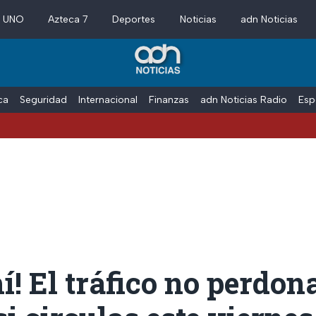
a UNO
Azteca 7
Deportes
Noticias
adn Noticias
ica
Seguridad
Internacional
Finanzas
adn Noticias Radio
Esp
hí! El tráfico no perdon