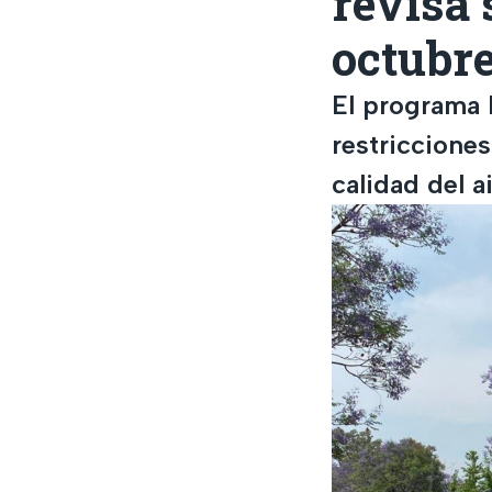
revisa 
octubr
El programa 
restriccione
calidad del a