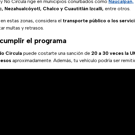
y No Circula rige en municipios conurbados como
Naucalpan,
 Nezahualcóyotl, Chalco y Cuautitlán Izcalli,
entre otros.
s en estas zonas, considera el
transporte público o los servic
ar multas y retrasos.
ncumplir el programa
o Circula
puede costarte una sanción de
20 a 30 veces la 
 pesos
aproximadamente. Además, tu vehículo podría ser remitid