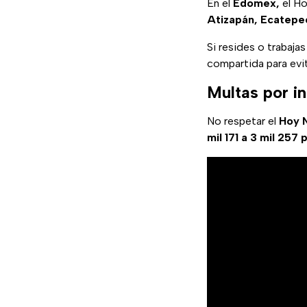
En el
Edomex,
el Ho
Atizapán, Ecatepec,
Si resides o trabaja
compartida para evit
Multas por i
No respetar el
Hoy N
mil 171 a 3 mil 257