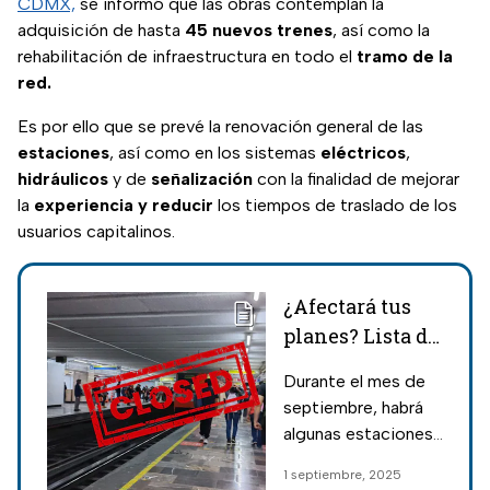
CDMX,
se informó que las obras contemplan la
adquisición de hasta
45 nuevos trenes
, así como la
rehabilitación de infraestructura en todo el
tramo de la
red.
Es por ello que se prevé la renovación general de las
estaciones
, así como en los sistemas
eléctricos
,
hidráulicos
y de
señalización
con la finalidad de mejorar
la
experiencia
y
reducir
los tiempos de traslado de los
usuarios capitalinos.
¿Afectará tus
planes? Lista de
las estaciones
Durante el mes de
del Metro CDMX
septiembre, habrá
que estarán
algunas estaciones
cerradas en
del Metro CDMX
1 septiembre, 2025
septiembre
que permanecerán