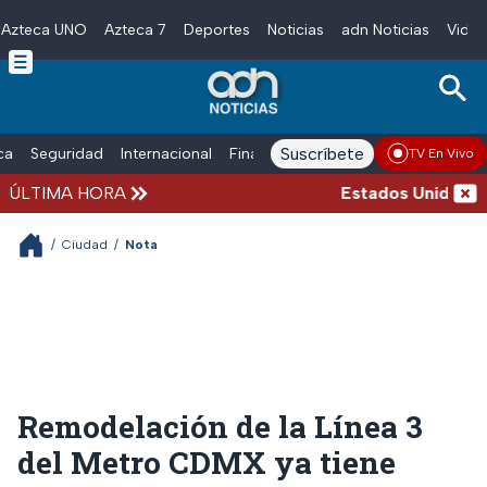
Azteca UNO
Azteca 7
Deportes
Noticias
adn Noticias
Video
Skip to main content
Suscríbete
ica
Seguridad
Internacional
Finanzas
adn Noticias Radio
Esp
TV En Vivo
ÚLTIMA HORA
Estados Unidos susp
/
Ciudad
/
Nota
Remodelación de la Línea 3
del Metro CDMX ya tiene