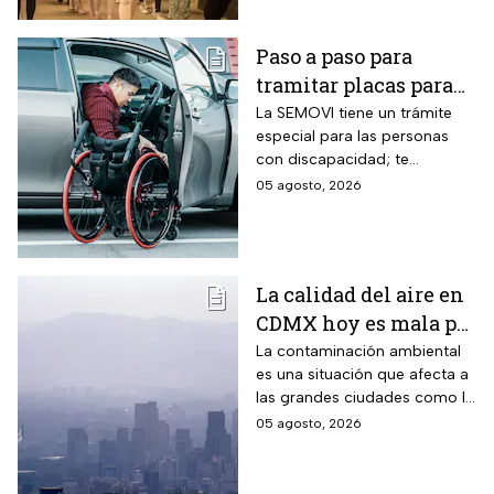
Paso a paso para
tramitar placas para
automovilistas con
La SEMOVI tiene un trámite
especial para las personas
discapacidad en
con discapacidad; te
CDMX durante 2026
contamos todo lo que
05 agosto, 2026
necesitas
La calidad del aire en
CDMX hoy es mala por
partículas PM10;
La contaminación ambiental
es una situación que afecta a
¿habrá Doble Hoy No
las grandes ciudades como la
Circula?
CDMX y cuando los niveles
05 agosto, 2026
son altos se debe activar la
Fase 1 de Contingencia
Ambiental.