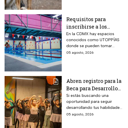
Requisitos para
inscribirse a los
talleres de la UTOPÍA
En la CDMX hay espacios
conocidos como UTOPPÍAS
Coyoacán
donde se pueden tomar
talleres y practicar deportes y
05 agosto, 2026
habrá uno nuevo en
Coyoacán.
Abren registro para la
Beca para Desarrollo
de Talento PILARES;
Si estás buscando una
oportunidad para seguir
requisitos para recibir
desarrollando tus habilidades
hasta 10 mil pesos
puedes registrarte para la
05 agosto, 2026
Beca para Desarrollo de
Talento de PILARES.