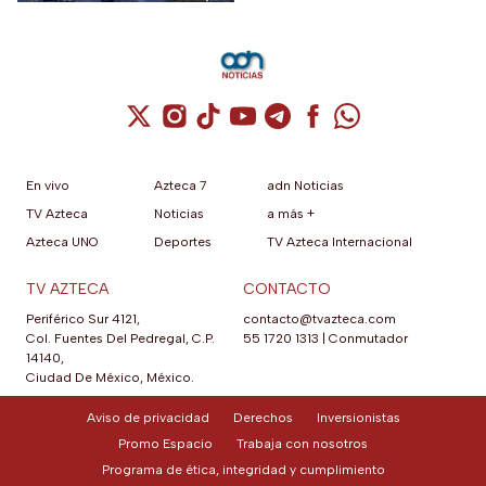
Cuenta de X / Twitter (se abre en una nuev
Cuenta de Instagram (se abre en una n
Cuenta de TikTok (se abre en una
Cuenta de YouTube (se abre 
Cuenta de Telegram (se a
Cuenta de Facebook 
Cuenta de Whats
En vivo
Azteca 7
adn Noticias
TV Azteca
Noticias
a más +
Azteca UNO
Deportes
TV Azteca Internacional
TV AZTECA
CONTACTO
Periférico Sur 4121,
contacto@tvazteca.com
Col. Fuentes Del Pedregal, C.P.
55 1720 1313
|
Conmutador
14140,
Ciudad De México, México.
Aviso de privacidad
Derechos
Inversionistas
Promo Espacio
Trabaja con nosotros
Programa de ética, integridad y cumplimiento