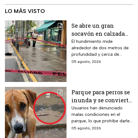
LO MÁS VISTO
Se abre un gran
socavón en calzada
Taxqueña tras paso de
El hundimiento mide
alrededor de dos metros de
Trolebús
profundidad y cerca de
cuatro metros de diámetro.
05 agosto, 2026
Parque para perros se
inunda y se convierte
en foco de infección;
Usuarios han denunciado
malas condiciones en el
el área canina está
parque, lo que prohíbe darle
inutilizable
un uso adecuado
05 agosto, 2026