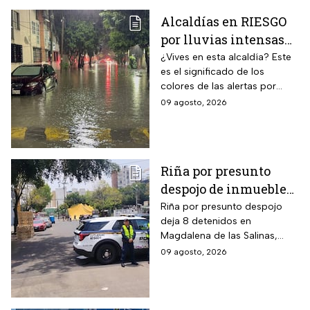
Alcaldías en RIESGO
por lluvias intensas
en CDMX hoy 9 de
¿Vives en esta alcaldía? Este
es el significado de los
agosto: ¿dónde hay
colores de las alertas por
alerta y peligro de
lluvias en la capital mexicana.
09 agosto, 2026
inundaciones?
Riña por presunto
despojo de inmueble
en la GAM deja 8
Riña por presunto despojo
deja 8 detenidos en
detenidos
Magdalena de las Salinas,
GAM. Vecina denuncia intento
09 agosto, 2026
de cambiar cerraduras y
despojo; autoridades
investigan.