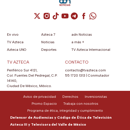
Cuenta de X / Twitter (se abre en una nuev
Cuenta de Instagram (se abre en una n
Cuenta de TikTok (se abre en una
Cuenta de YouTube (se abre 
Cuenta de Telegram (se a
Cuenta de Facebook 
Cuenta de Whats
En vivo
Azteca 7
adn Noticias
TV Azteca
Noticias
a más +
Azteca UNO
Deportes
TV Azteca Internacional
TV AZTECA
CONTACTO
Periférico Sur 4121,
contacto@tvazteca.com
Col. Fuentes Del Pedregal, C.P.
55 1720 1313
|
Conmutador
14140,
Ciudad De México, México.
Aviso de privacidad
Derechos
Inversionistas
Promo Espacio
Trabaja con nosotros
Programa de ética, integridad y cumplimiento
Defensor de Audiencias y Código de Ética de Televisión
Azteca III y Televisora del Valle de México