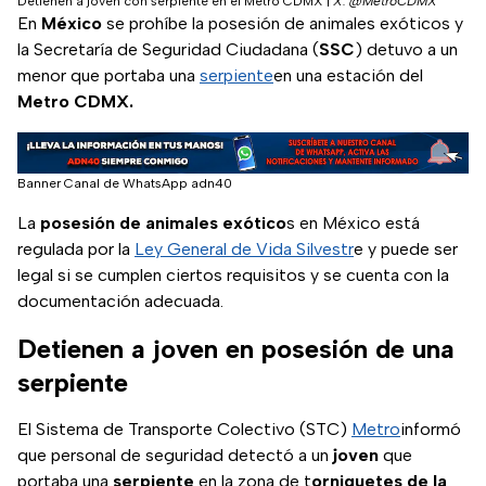
Detienen a joven con serpiente en el Metro CDMX
|
X: @MetroCDMX
En
México
se prohíbe la posesión de animales exóticos y
la Secretaría de Seguridad Ciudadana (
SSC
) detuvo a un
menor que portaba una
serpiente
en una estación del
Metro CDMX.
Banner Canal de WhatsApp adn40
La
posesión de animales exótico
s en México está
regulada por la
Ley General de Vida Silvestr
e y puede ser
legal si se cumplen ciertos requisitos y se cuenta con la
documentación adecuada.
Detienen a joven en posesión de una
serpiente
El Sistema de Transporte Colectivo (STC)
Metro
informó
que personal de seguridad detectó a un
joven
que
portaba una
serpiente
en la zona de t
orniquetes de la