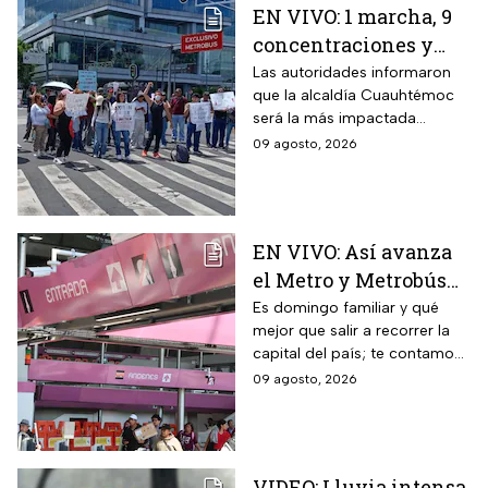
EN VIVO: 1 marcha, 9
concentraciones y
eventos en CDMX hoy
Las autoridades informaron
que la alcaldía Cuauhtémoc
domingo 9 de agosto
será la más impactada
durante este domingo; sigue
09 agosto, 2026
cómo va la CDMX durante
este 9 de agosto
EN VIVO: Así avanza
el Metro y Metrobús
CDMX hoy domingo 9
Es domingo familiar y qué
mejor que salir a recorrer la
de agosto
capital del país; te contamos
cómo van los principales
09 agosto, 2026
transportes públicos de la
CDMX este 9 de agosto
VIDEO: Lluvia intensa