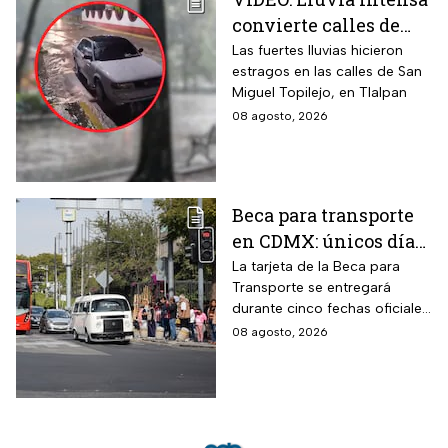
convierte calles de
Tlalpan en ríos
Las fuertes lluvias hicieron
estragos en las calles de San
Miguel Topilejo, en Tlalpan
08 agosto, 2026
Beca para transporte
en CDMX: únicos días
para recoger la tarjeta
La tarjeta de la Beca para
Transporte se entregará
si te atrasaste
durante cinco fechas oficiales
en la CDMX; estos son los
08 agosto, 2026
requisitos