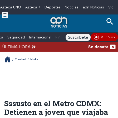
Azteca UNO
Azteca 7
Deportes
Noticias
adn Noticias
Video
Skip to main content
Suscríbete
ica
Seguridad
Internacional
Finanzas
adn Noticias Radio
Esp
TV En Vivo
ÚLTIMA HORA
Se desata balace
/
Ciudad
/
Nota
Sssusto en el Metro CDMX:
Detienen a joven que viajaba