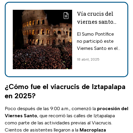
Vía crucis del
viernes santo
2025 en el
El Sumo Pontífice
Coliseo sin el
no participó este
papa Francisco;
Viernes Santo en el
detalles
tradicional Vía
18 abril, 2025
Crucis del Coliseo
de Roma, ya que
continúa
recuperándose de
¿Cómo fue el viacrucis de Iztapalapa
sus recientes
en 2025?
problemas
respiratorios.
Poco después de las 9:00 a.m., comenzó la
procesión del
Viernes Santo
, que recorrió las calles de Iztapalapa
como parte de las actividades previas al Viacrucis.
Cientos de asistentes llegaron a la
Macroplaza