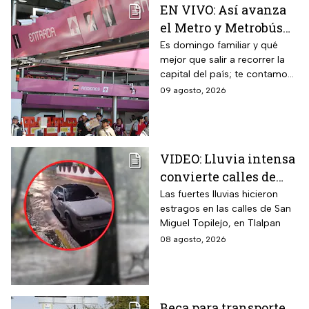
EN VIVO: Así avanza
el Metro y Metrobús
CDMX hoy domingo 9
Es domingo familiar y qué
mejor que salir a recorrer la
de agosto
capital del país; te contamos
cómo van los principales
09 agosto, 2026
transportes públicos de la
CDMX este 9 de agosto
VIDEO: Lluvia intensa
convierte calles de
Tlalpan en ríos
Las fuertes lluvias hicieron
estragos en las calles de San
Miguel Topilejo, en Tlalpan
08 agosto, 2026
Beca para transporte