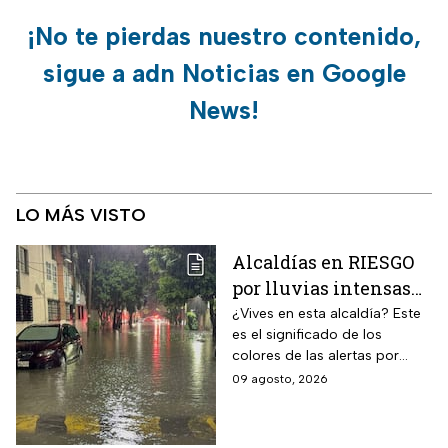
¡No te pierdas nuestro contenido,
sigue a adn Noticias en Google
News!
LO MÁS VISTO
Alcaldías en RIESGO
por lluvias intensas
en CDMX hoy 9 de
¿Vives en esta alcaldía? Este
es el significado de los
agosto: ¿dónde hay
colores de las alertas por
alerta y peligro de
lluvias en la capital mexicana.
09 agosto, 2026
inundaciones?