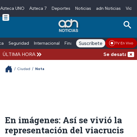
Azteca UNO
Azteca 7
Deportes
Noticias
adn Noticias
Video
Skip to main content
Suscríbete
ica
Seguridad
Internacional
Finanzas
adn Noticias Radio
Esp
TV En Vivo
ÚLTIMA HORA
Se desata balace
/
Ciudad
/
Nota
En imágenes: Así se vivió la
representación del viacrucis