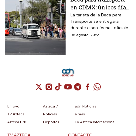
en CDMX: únicos días
para recoger la tarjeta
La tarjeta de la Beca para
Transporte se entregará
si te atrasaste
durante cinco fechas oficiales
en la CDMX; estos son los
08 agosto, 2026
requisitos
Cuenta de X / Twitter (se abre en una nuev
Cuenta de Instagram (se abre en una n
Cuenta de TikTok (se abre en una
Cuenta de YouTube (se abre 
Cuenta de Telegram (se a
Cuenta de Facebook 
Cuenta de Whats
En vivo
Azteca 7
adn Noticias
TV Azteca
Noticias
a más +
Azteca UNO
Deportes
TV Azteca Internacional
TV AZTECA
CONTACTO