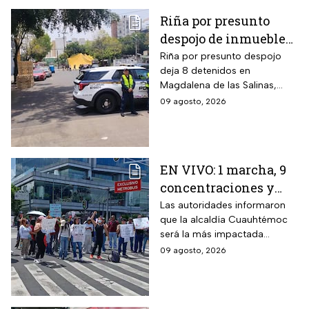
Riña por presunto
despojo de inmueble
en la GAM deja 8
Riña por presunto despojo
deja 8 detenidos en
detenidos
Magdalena de las Salinas,
GAM. Vecina denuncia intento
09 agosto, 2026
de cambiar cerraduras y
despojo; autoridades
investigan.
EN VIVO: 1 marcha, 9
concentraciones y
eventos en CDMX hoy
Las autoridades informaron
que la alcaldía Cuauhtémoc
domingo 9 de agosto
será la más impactada
durante este domingo; sigue
09 agosto, 2026
cómo va la CDMX durante
este 9 de agosto