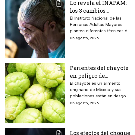
Lo revela el INAPAM:
los 3 cambios
silenciosos que sufre
El Instituto Nacional de las
Personas Adultas Mayores
tu cerebro de forma
plantea diferentes técnicas de
natural al envejecer
estimulación mental para
05 agosto, 2026
mitigar los fallos de atención
y olvidos cotidianos.
Parientes del chayote
en peligro de
extinción, advierte
El chayote es un alimento
originario de México y sus
Instituto de Ecología
poblaciones están en riesgo
de desaparecer a corto plazo
05 agosto, 2026
de acuerdo con el Instituto de
Ecología.
Los efectos del choque