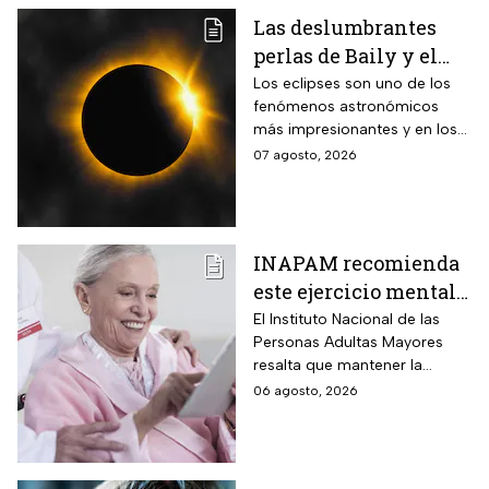
Las deslumbrantes
perlas de Baily y el
anillo de diamantes
Los eclipses son uno de los
fenómenos astronómicos
que se verán en el
más impresionantes y en los
eclipse solar total
próximos días habrá un
07 agosto, 2026
eclipse solar y hay dos
momentos clave que no te
puedes perder.
INAPAM recomienda
este ejercicio mental
para adultos mayores
El Instituto Nacional de las
Personas Adultas Mayores
5 veces a la semana
resalta que mantener la
durante 3 meses para
disciplina es la clave para
06 agosto, 2026
mejorar la atención
alcanzar los resultados
deseados.