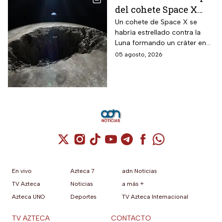
del cohete Space X
contra la Luna
Un cohete de Space X se
habría estrellado contra la
Luna formando un cráter en
nuestro satélite natural, ¿qué
05 agosto, 2026
consecuencias tendrá? Aquí
te contamos.
Cuenta de X / Twitter (se abre en una nuev
Cuenta de Instagram (se abre en una n
Cuenta de TikTok (se abre en una
Cuenta de YouTube (se abre 
Cuenta de Telegram (se a
Cuenta de Facebook 
Cuenta de Whats
En vivo
Azteca 7
adn Noticias
TV Azteca
Noticias
a más +
Azteca UNO
Deportes
TV Azteca Internacional
TV AZTECA
CONTACTO