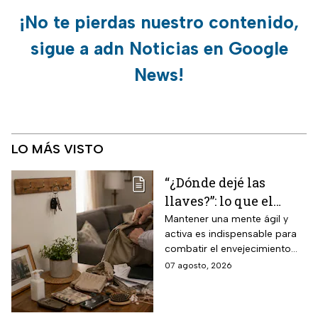
¡No te pierdas nuestro contenido,
sigue a adn Noticias en Google
News!
LO MÁS VISTO
“¿Dónde dejé las
llaves?”: lo que el
INAPAM advierte
Mantener una mente ágil y
activa es indispensable para
sobre los 3 olvidos
combatir el envejecimiento
comunes que no
natural del cerebro.
07 agosto, 2026
debes ignorar en la
vejez