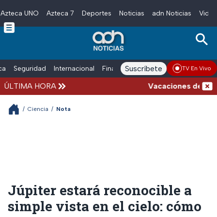
Azteca UNO
Azteca 7
Deportes
Noticias
adn Noticias
Video
Skip to main content
Suscríbete
ica
Seguridad
Internacional
Finanzas
adn Noticias Radio
Esp
TV En Vivo
ÚLTIMA HORA
Vacaciones de verano 
/
Ciencia
/
Nota
Júpiter estará reconocible a
simple vista en el cielo: cómo