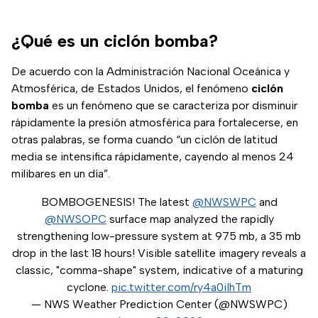
¿Qué es un ciclón bomba?
De acuerdo con la Administración Nacional Oceánica y
Atmosférica, de Estados Unidos, el fenómeno
ciclón
bomba
es un fenómeno que se caracteriza por disminuir
rápidamente la presión atmosférica para fortalecerse, en
otras palabras, se forma cuando “un ciclón de latitud
media se intensifica rápidamente, cayendo al menos 24
milibares en un día”.
BOMBOGENESIS! The latest
@NWSWPC
and
@NWSOPC
surface map analyzed the rapidly
strengthening low-pressure system at 975 mb, a 35 mb
drop in the last 18 hours! Visible satellite imagery reveals a
classic, "comma-shape" system, indicative of a maturing
cyclone.
pic.twitter.com/ry4a0iIhTm
— NWS Weather Prediction Center (@NWSWPC)