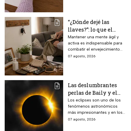
espacio visual
“¿Dónde dejé las
llaves?”: lo que el
INAPAM advierte
Mantener una mente ágil y
activa es indispensable para
sobre los 3 olvidos
combatir el envejecimiento
comunes que no
natural del cerebro.
07 agosto, 2026
debes ignorar en la
vejez
Las deslumbrantes
perlas de Baily y el
anillo de diamantes
Los eclipses son uno de los
fenómenos astronómicos
que se verán en el
más impresionantes y en los
eclipse solar total
próximos días habrá un
07 agosto, 2026
eclipse solar y hay dos
momentos clave que no te