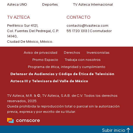
Azteca UNO
Deportes
TV Azteca Internacional
TV AZTECA
CONTACTO
Periférico Sur 4121,
contacto@tvazteca.com
Col. Fuentes Del Pedregal, C.P.
55 1720 1313
|
Conmutador
14140,
Ciudad De México, México.
Aviso de privacidad
Derechos
Inversionistas
Promo Espacio
Trabaja con nosotros
Programa de ética, integridad y cumplimiento
Defensor de Audiencias y Código de Ética de Televisión
Azteca III y Televisora del Valle de México
TV Azteca, M.R. & ©, TV Azteca, S.A.B. de C.V. Todos los derechos
reservados, 2025.
Queda prohibida la reproducción total o parcial sin la autorización
previa, expresa y por escrito de su titular.
Subir inicio