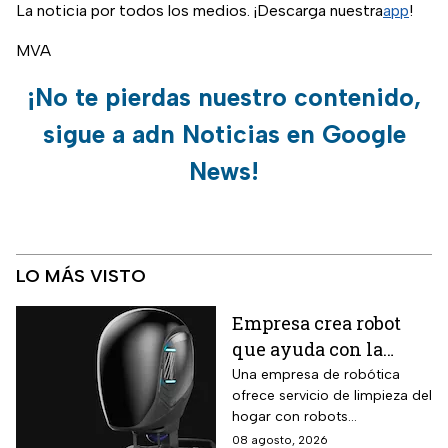
La noticia por todos los medios. ¡Descarga nuestra
app
!
MVA
¡No te pierdas nuestro contenido,
sigue a adn Noticias en Google
News!
LO MÁS VISTO
Empresa crea robot
que ayuda con la
limpieza del hogar
Una empresa de robótica
ofrece servicio de limpieza del
hogar con robots
humanoides por 30 dólares la
08 agosto, 2026