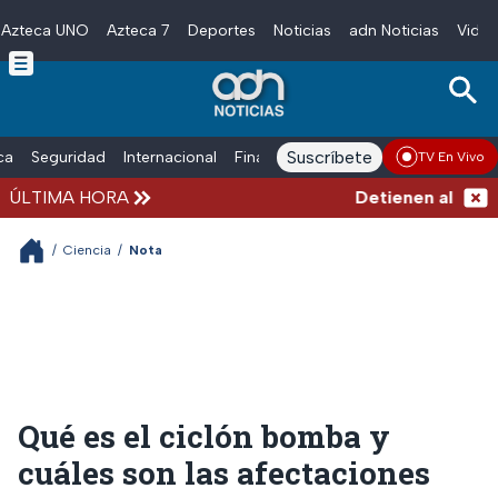
Azteca UNO
Azteca 7
Deportes
Noticias
adn Noticias
Video
Skip to main content
Suscríbete
ica
Seguridad
Internacional
Finanzas
adn Noticias Radio
Esp
TV En Vivo
ÚLTIMA HORA
Detienen al hombre
/
Ciencia
/
Nota
Qué es el ciclón bomba y
cuáles son las afectaciones