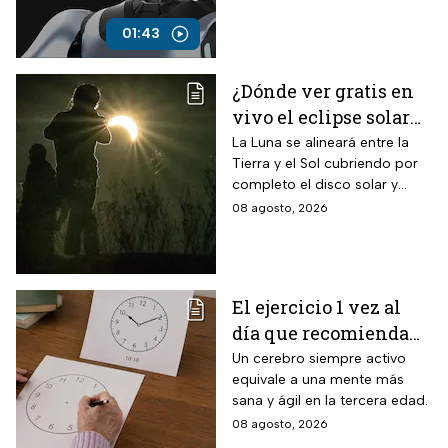
hora.
01:43
¿Dónde ver gratis en
vivo el eclipse solar
en México?
La Luna se alineará entre la
Tierra y el Sol cubriendo por
completo el disco solar y
generará oscuridad diurna, un
08 agosto, 2026
fenómeno astronómico
imperdible.
El ejercicio 1 vez al
día que recomienda
INAPAM para adultos
Un cerebro siempre activo
equivale a una mente más
mayores para mejorar
sana y ágil en la tercera edad.
la percepción motora
08 agosto, 2026
y la capacidad de