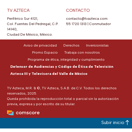
TV AZTECA
CONTACTO
Periférico Sur 4121,
contacto@tvazteca.com
Col. Fuentes Del Pedregal, C.P.
55 1720 1313
|
Conmutador
14140,
Ciudad De México, México.
Aviso de privacidad
Derechos
Inversionistas
Promo Espacio
Trabaja con nosotros
Programa de ética, integridad y cumplimiento
Defensor de Audiencias y Código de Ética de Televisión
Azteca III y Televisora del Valle de México
TV Azteca, M.R. & ©, TV Azteca, S.A.B. de C.V. Todos los derechos
reservados, 2025.
Queda prohibida la reproducción total o parcial sin la autorización
previa, expresa y por escrito de su titular.
Subir inicio