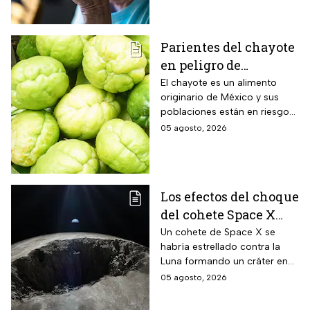
y olvidos cotidianos.
Parientes del chayote
en peligro de
extinción, advierte
El chayote es un alimento
originario de México y sus
Instituto de Ecología
poblaciones están en riesgo
de desaparecer a corto plazo
05 agosto, 2026
de acuerdo con el Instituto de
Ecología.
Los efectos del choque
del cohete Space X
contra la Luna
Un cohete de Space X se
habría estrellado contra la
Luna formando un cráter en
nuestro satélite natural, ¿qué
05 agosto, 2026
consecuencias tendrá? Aquí
te contamos.