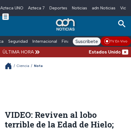
Azteca UNO
Azteca 7
Deportes
Noticias
adn Noticias
Video
Skip to main content
Suscríbete
ica
Seguridad
Internacional
Finanzas
adn Noticias Radio
Esp
TV En Vivo
ÚLTIMA HORA
Estados Unidos suspe
/
Ciencia
/
Nota
VIDEO: Reviven al lobo
terrible de la Edad de Hielo;