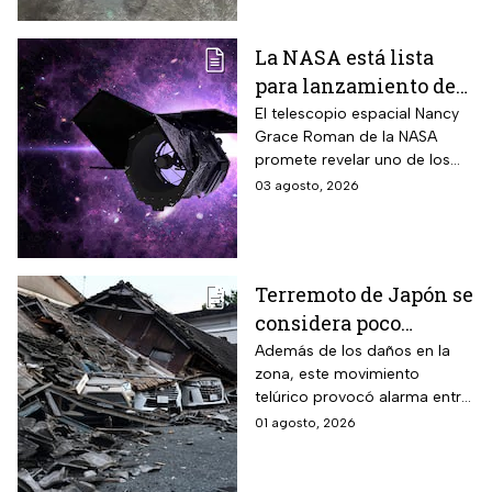
La NASA está lista
para lanzamiento del
telescopio espacial
El telescopio espacial Nancy
Grace Roman de la NASA
Nancy Grace Roman
promete revelar uno de los
misterios más grandes del
03 agosto, 2026
Universo.
Terremoto de Japón se
considera poco
común; así lo
Además de los daños en la
zona, este movimiento
explican los expertos
telúrico provocó alarma entre
la comunidad científica
01 agosto, 2026