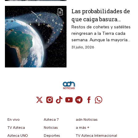
Las probabilidades de
que caiga basura
espacial sobre tu casa,
Restos de cohetes y satélites
reingresan a la Tierra cada
según la ciencia
semana. Aunque la mayoría
se desintegra en la atmósfera,
31 julio, 2026
el aumento de basura
espacial ya genera
preocupación.
Cuenta de X / Twitter (se abre en una nuev
Cuenta de Instagram (se abre en una n
Cuenta de TikTok (se abre en una
Cuenta de YouTube (se abre 
Cuenta de Telegram (se a
Cuenta de Facebook 
Cuenta de Whats
En vivo
Azteca 7
adn Noticias
TV Azteca
Noticias
a más +
Azteca UNO
Deportes
TV Azteca Internacional