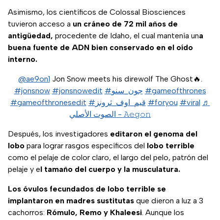
Asimismo, los científicos de Colossal Biosciences
tuvieron acceso a
un cráneo de 72 mil años de
antigüedad,
procedente de Idaho, el cual mantenía un
a
buena fuente de ADN bien conservado en el oído
interno.
@ae9on1
Jon Snow meets his direwolf The Ghost🔥.
#jonsnow
#jonsnowedit
#جون_سنو
#gameofthrones
#gameofthronesedit
#قيم_اوف_ثرونز
#foryou
#viral
♬
الصوت الأصلي - 𝙰𝚎𝚐𝚘𝚗
Después, los investigadores
editaron el genoma del
lobo
para lograr rasgos específicos del
lobo terrible
como el pelaje de color claro, el largo del pelo, patrón del
pelaje y e
l tamaño del cuerpo y la musculatura.
Los óvulos fecundados de lobo terrible se
implantaron en madres sustitutas
que dieron a luz a 3
cachorros:
Rómulo, Remo y Khaleesi
. Aunque los