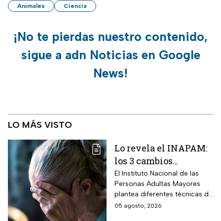
Animales
Ciencia
¡No te pierdas nuestro contenido,
sigue a adn Noticias en Google
News!
LO MÁS VISTO
Lo revela el INAPAM:
los 3 cambios
silenciosos que sufre
El Instituto Nacional de las
Personas Adultas Mayores
tu cerebro de forma
plantea diferentes técnicas de
natural al envejecer
estimulación mental para
05 agosto, 2026
mitigar los fallos de atención