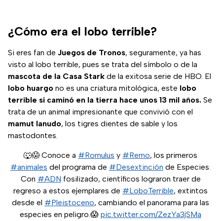
¿Cómo era el lobo terrible?
Si eres fan de
Juegos de Tronos
, seguramente, ya has
visto al lobo terrible, pues se trata del símbolo o de la
mascota de la Casa Stark
de la exitosa serie de HBO. El
lobo huargo
no es una criatura mitológica, este
lobo
terrible sí caminó en la tierra hace unos 13 mil años.
Se
trata de un animal impresionante que convivió con el
mamut lanudo
, los tigres dientes de sable y los
mastodontes.
🐺😱 Conoce a
#Romulus
y
#Remo
, los primeros
#animales
del programa de
#Desextinción
de Especies.
Con
#ADN
fosilizado, científicos lograron traer de
regreso a estos ejemplares de
#LoboTerrible
, extintos
desde el
#Pleistoceno
, cambiando el panorama para las
especies en peligro.😱
pic.twitter.com/ZezYa3jSMa