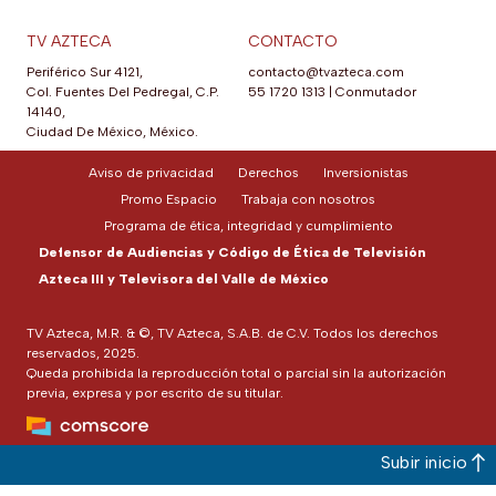
TV AZTECA
CONTACTO
Periférico Sur 4121,
contacto@tvazteca.com
Col. Fuentes Del Pedregal, C.P.
55 1720 1313
|
Conmutador
14140,
Ciudad De México, México.
Aviso de privacidad
Derechos
Inversionistas
Promo Espacio
Trabaja con nosotros
Programa de ética, integridad y cumplimiento
Defensor de Audiencias y Código de Ética de Televisión
Azteca III y Televisora del Valle de México
TV Azteca, M.R. & ©, TV Azteca, S.A.B. de C.V. Todos los derechos
reservados, 2025.
Queda prohibida la reproducción total o parcial sin la autorización
previa, expresa y por escrito de su titular.
Subir inicio