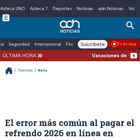
Azteca UNO
Azteca 7
Deportes
Noticias
adn Noticias
Video
Skip to main content
Suscríbete
ica
Seguridad
Internacional
Finanzas
adn Noticias Radio
Esp
TV En Vivo
ÚLTIMA HORA
Vacaciones de verano c
/
Trámites
/
Nota
El error más común al pagar el
refrendo 2026 en línea en