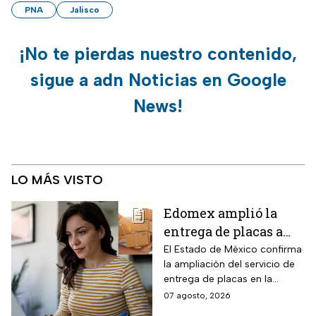
PNA
Jalisco
¡No te pierdas nuestro contenido,
sigue a adn Noticias en Google
News!
LO MÁS VISTO
Edomex amplió la
entrega de placas a
domicilio a todo el
El Estado de México confirma
la ampliación del servicio de
estado: los tres pasos
entrega de placas en la
para reemplacar en
puerta del domicilio,
07 agosto, 2026
línea antes del 31 de
disponible ahora en toda la