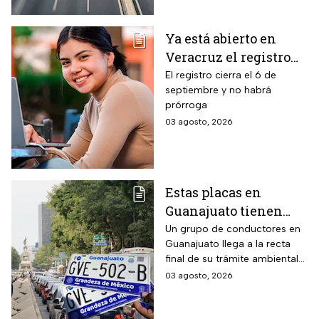
emisiones antes de que
acabe agosto pagará una
Ya está abierto en
sanción de miles de pesos.
Veracruz el registro
para becas de hasta
El registro cierra el 6 de
septiembre y no habrá
$3,000 pesos para
prórroga
estudiantes de todos
03 agosto, 2026
los niveles: fecha
límite y requisitos
para aplicar
Estas placas en
Guanajuato tienen
hasta el 31 de agosto
Un grupo de conductores en
Guanajuato llega a la recta
2026 para realizar la
final de su trámite ambiental
verificación
semestral. El descuido cuesta
03 agosto, 2026
vehicular o habrá
más de dos mil pesos y
multas de más de
compromete la circulación
legal del vehículo.