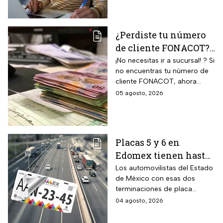
agosto y evitar multas
zona metropolitana. La
medida aplica a un grupo de
de hasta $2,346 pesos
conductores que todavía
¿Perdiste tu número
deben completar el cambio.
de cliente FONACOT?
Así puedes
¡No necesitas ir a sucursal! ? Si
no encuentras tu número de
recuperarlo y
cliente FONACOT, ahora
consultar tu crédito
puedes recuperarlo y
05 agosto, 2026
2026
consultar tu crédito
fácilmente.
Placas 5 y 6 en
Edomex tienen hasta
el 31 de agosto 2026
Los automovilistas del Estado
de México con esas dos
para realizar la
terminaciones de placa
verificación
enfrentan el cierre de su
04 agosto, 2026
vehicular o recibirán
periodo este mes. Quien no
esta multa
cumpla con la revisión de