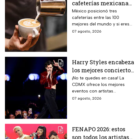
cafeterías mexicanas
consideradas como las
México posicionó tres
cafeterías entre las 100
mejores del mundo
mejores del mundo y si eres
amante del café tienes que
07 agosto, 2026
visitarlas, aquí te contamos
todo sobre ellas.
Harry Styles encabeza
los mejores conciertos
en la CDMX hoy 7 de
¡No te quedes en casa! La
CDMX ofrece los mejores
agosto
eventos con artistas
internacionales este viernes 7
07 agosto, 2026
de agosto.
FENAPO 2026: estos
son todos los artistas