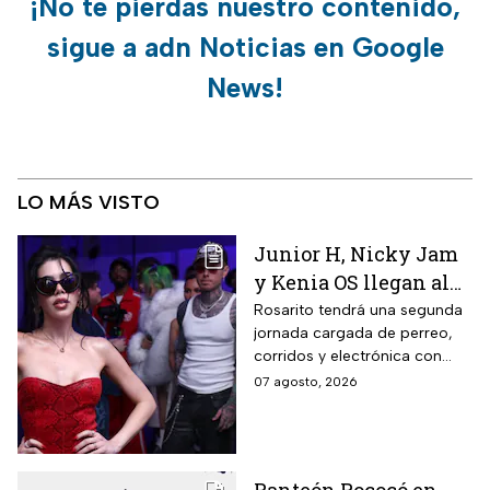
¡No te pierdas nuestro contenido,
sigue a adn Noticias en Google
News!
LO MÁS VISTO
Junior H, Nicky Jam
y Kenia OS llegan al
Baja Beach Fest 2026:
Rosarito tendrá una segunda
jornada cargada de perreo,
Estos son los horarios
corridos y electrónica con
del sábado
Farruko, Jowell y Randy, Zion y
07 agosto, 2026
más; la música seguirá hasta
después de las 2 de la
mañana.