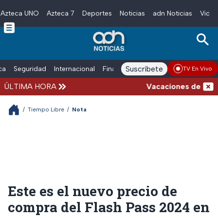
Azteca UNO
Azteca 7
Deportes
Noticias
adn Noticias
Video
Skip to main content
Suscríbete
ica
Seguridad
Internacional
Finanzas
adn Noticias Radio
Esp
TV En Vivo
ÚLTIMA HORA
Vacaciones de verano 
/
Tiempo Libre
/
Nota
Este es el nuevo precio de
compra del Flash Pass 2024 en