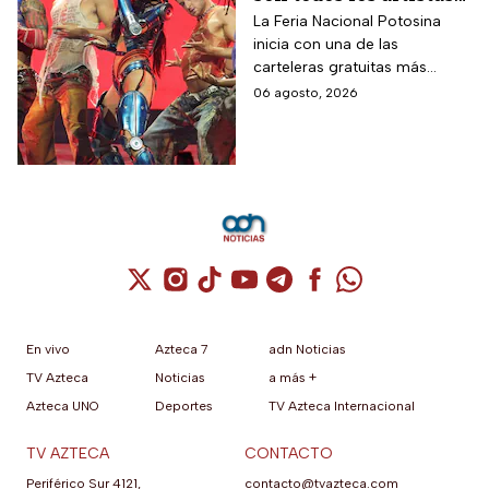
que darán conciertos
La Feria Nacional Potosina
inicia con una de las
GRATIS en San Luis
carteleras gratuitas más
Potosí
esperadas del año. Consulta
06 agosto, 2026
qué artistas se presentarán,
qué días subirán al escenario
y los horarios.
Cuenta de X / Twitter (se abre en una nuev
Cuenta de Instagram (se abre en una n
Cuenta de TikTok (se abre en una
Cuenta de YouTube (se abre 
Cuenta de Telegram (se a
Cuenta de Facebook 
Cuenta de Whats
En vivo
Azteca 7
adn Noticias
TV Azteca
Noticias
a más +
Azteca UNO
Deportes
TV Azteca Internacional
TV AZTECA
CONTACTO
Periférico Sur 4121,
contacto@tvazteca.com