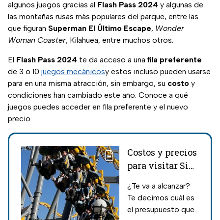
algunos juegos gracias al
Flash Pass 2024
y algunas de
las montañas rusas más populares del parque, entre las
que figuran
Superman El Último Escape
,
Wonder
Woman Coaster
, Kilahuea, entre muchos otros.
El
Flash Pass 2024
te da acceso a una
fila preferente
de 3 o 10
juegos mecánicos
y estos incluso pueden usarse
para en una misma atracción, sin embargo, su
costo
y
condiciones han cambiado este año. Conoce a qué
juegos puedes acceder en fila preferente y el nuevo
precio.
Costos y precios
para visitar Six
Flags México en
¿Te va a alcanzar?
2024
Te decimos cuál es
el presupuesto que