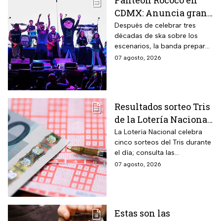
Panteón Rococó en
CDMX: Anuncia gran
cierre de gira en el
Después de celebrar tres
décadas de ska sobre los
Estadio GNP
escenarios, la banda prepara
una última gran fiesta de su
07 agosto, 2026
gira Generación 95; habrá
diferentes preventas para
conseguir boletos.
Resultados sorteo Tris
de la Lotería Nacional
hoy viernes 7 de
La Lotería Nacional celebra
cinco sorteos del Tris durante
agosto 2026: Consulta
el día; consulta las
los números
combinaciones ganadoras y
07 agosto, 2026
ganadores
descubre si la suerte estuvo
de tu lado.
Estas son las