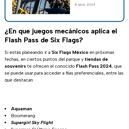
debes de tener para
8 abril, 2024
poder visitar Six
Flags en 2024 y
subirte a todas las
atracciones con tus
¿En que juegos mecánicos aplica el
amigos.
Flash Pass de Six Flags?
Si estás planeando ir a
Six Flags México
en próximas
fechas, en ciertos puntos del parque y
tiendas de
souvenirs
te ofrecen el conocido
Flash
Pass 2024
, que
se puede usar para acceder a filas preferenciales, entre las
que destacan:
Aquaman
Boomerang
Supergirl Sky Flight