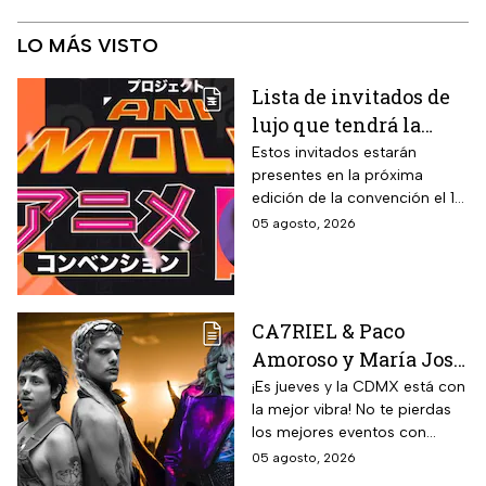
LO MÁS VISTO
Lista de invitados de
lujo que tendrá la
Animole 2026
Estos invitados estarán
presentes en la próxima
edición de la convención el 12
y 13 de septiembre
05 agosto, 2026
CA7RIEL & Paco
Amoroso y María José
prenden la CDMX este
¡Es jueves y la CDMX está con
la mejor vibra! No te pierdas
jueves 6 de agosto;
los mejores eventos con
sedes, horarios y
artistas de primer nivel.
05 agosto, 2026
precios de boletos