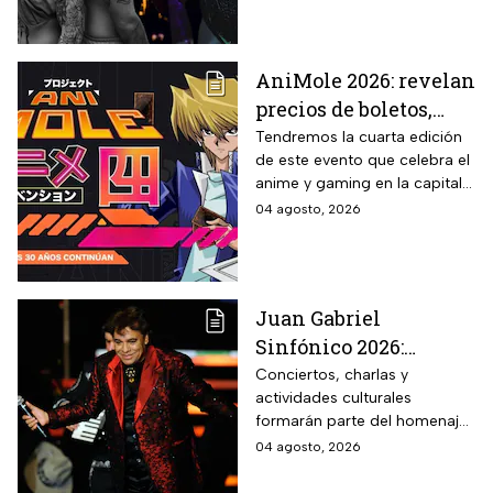
AniMole 2026: revelan
precios de boletos,
fechas y actividades
Tendremos la cuarta edición
de este evento que celebra el
confirmadas
anime y gaming en la capital
del país
04 agosto, 2026
Juan Gabriel
Sinfónico 2026:
¿Cuándo y dónde será
Conciertos, charlas y
actividades culturales
el aniversario
formarán parte del homenaje
luctuoso del Divo de
que recordará el legado del
04 agosto, 2026
Juárez?
“Divo de Juárez”. Conoce las
fechas, sedes y cómo asistir a