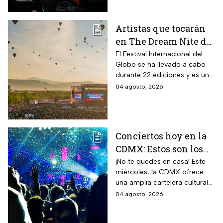
este evento gratuito.
Artistas que tocarán
en The Dream Nite del
Festival
El Festival Internacional del
Globo se ha llevado a cabo
Internacional del
durante 22 ediciones y es uno
Globo 2026
de los espectáculos masivos
04 agosto, 2026
más destacados del país.
Conciertos hoy en la
CDMX: Estos son los
mejores planes
¡No te quedes en casa! Este
miércoles, la CDMX ofrece
musicales para este
una amplia cartelera cultural
miércoles 5 de agosto
para todos los gustos.
04 agosto, 2026