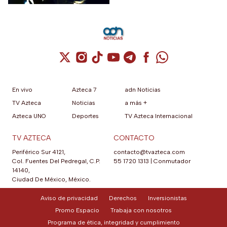
Cuenta de X / Twitter (se abre en una nuev
Cuenta de Instagram (se abre en una n
Cuenta de TikTok (se abre en una
Cuenta de YouTube (se abre 
Cuenta de Telegram (se a
Cuenta de Facebook 
Cuenta de Whats
En vivo
Azteca 7
adn Noticias
TV Azteca
Noticias
a más +
Azteca UNO
Deportes
TV Azteca Internacional
TV AZTECA
CONTACTO
Periférico Sur 4121,
contacto@tvazteca.com
Col. Fuentes Del Pedregal, C.P.
55 1720 1313
|
Conmutador
14140,
Ciudad De México, México.
Aviso de privacidad
Derechos
Inversionistas
Promo Espacio
Trabaja con nosotros
Programa de ética, integridad y cumplimiento