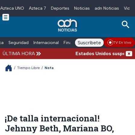
Azteca UNO
Azteca 7
Deportes
Noticias
adn Noticias
Video
Skip to main content
Suscríbete
ica
Seguridad
Internacional
Finanzas
adn Noticias Radio
Esp
TV En Vivo
ÚLTIMA HORA
Estados Unidos suspende la 
/
Tiempo Libre
/
Nota
¡De talla internacional!
Jehnny Beth, Mariana BO,