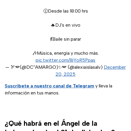
🕧Desde las 18:00 hrs
🔥DJ's en vivo
💃Baile sin parar
🎶Música, energía y mucho más.
pic.twitter.com/8jYoR5Ppas
— 🏹🪽(@DC''AMARGO)✨🪽 (@alexiaislasalv)
December
20, 2025
Suscríbete a nuestro canal de Telegram
y lleva la
información en tus manos.
¿Qué habrá en el Ángel de la